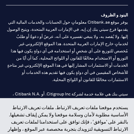
البنود و الظروف
يوفر موقع Citibank.ae معلوماتٍ حول الحسابات والخدمات المالية التي
يقدمها فرع سيتي بنك إن.إيه. في الإمارات العربية المتحدة، ويتيح الوصول
إليها. ولا يُقصد به، ولا ينبغي تفسيره على أنه، عرضٌ أو دعوةٌ أو طلبٌ
لخدماتٍ خارج الإمارات العربية المتحدة. هذا الموقع الإلكتروني غير
مُخصص للتوزيع على أي شخصٍ أو استخدامه في أي دولةٍ يكون فيها هذا
التوزيع أو الاستخدام مخالفًا للقانون أو اللوائح المحلية، كما أن أيًا من
الخدمات أو الاستثمارات المشار إليها في هذا الموقع الإلكتروني غير متاحةٍ
للأشخاص المقيمين في أي دولةٍ يكون فيها تقديم هذه الخدمات أو
الاستثمارات مخالفًا للقانون أو اللوائح المحلية.
سيتي بنك هي علامة خدمة لشركة Citigroup Inc. أو .Citibank N.A ،
مستخدمة ومسجلة في جميع أنحاء العالم.
يستخدم موقعنا ملفات تعريف الارتباط. ملفات تعريف الارتباط
الأساسية مطلوبة لأمان وسلامة موقعنا ولا يمكن إيقاف تشغيلها.
سيتي بنك إن. إيه. الإمارات مسجل لدى مصرف الإمارات المركزي تحت
بالنقر على 'موافق' ، فإنك توافق على استخدامنا لملفات تعريف
أرقام التراخيص 202563 لفرع الوصل في دبي، 531989 لفرع مول
الارتباط التسويقية لتزويدك بتجربة مخصصة عبر الموقع ، وإظهار
الإمارات في دبي، و
CN-1002019
لفرع أبوظبي. هاتف: 4000 311 04.