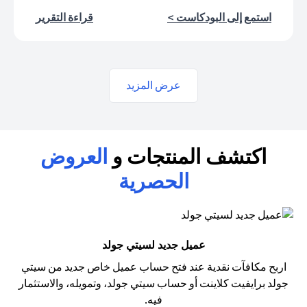
(opens in a new tab)
(opens in a new tab)
استمع إلى البودكاست >
قراءة التقرير
عرض المزيد
اكتشف المنتجات و
العروض
الحصرية
عميل جديد لسيتي جولد
اربح مكافآت نقدية عند فتح حساب عميل خاص جديد من سيتي
جولد
برايفيت كلاينت أو حساب سيتي جولد، وتمويله، والاستثمار
فيه.