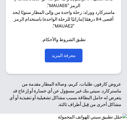
الرمز "MAUAE6".
ماستركارد وورلد: رحلة واحدة من وإلى المطار سنويًا (بحد
أقصى 84 درهمًا إماراتيًا للرحلة الواحدة) باستخدام الرمز
"MAUAE2".
تطبق الشروط والأحكام.
(opens in a new tab)
معرفة المزيد
عروض كارفور، طلبات، كريم، وصالة المطار مقدمة من
ماستركارد. سيتي بنك غير مسؤول عن أي خسارة أو إزعاج قد
يتعرض له حامل البطاقة بسبب مشاكل تشغيلية أو تنفيذية أو أي
مشاكل أخرى من قِبل أطراف ثالثة.