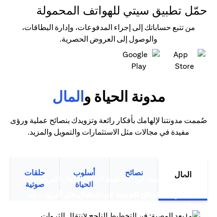
حمّل تطبيق سيتي للهواتف المحمولة
من تتبع حساباتك إلى إجراء المدفوعات، وإدارة البطاقات،
والوصول إلى العروض الحصرية.
(opens in a new tab)
(opens in a new tab)
مدونة الحياة و
المال
صُممت مدونتنا لإلهامك بأفكار رائعة وتزويدك بنصائح عملية ورؤى
مفيدة في مجالات مثل الاستثمارات والتمويل والمزيد.
نصائح
أسلوب
حلقات
المال
(opens in a new tab)
ما بعد الوصية: فن التخطيط الناجح لانتقال الثروات
الحياة
صوتية
سيتي بنك نصائح للحماية من الاحتيال عبر البريد
التخطيط لانتقال الثروات التخطيط لانتقال الثروات هو
(opens in a new tab)
(opens in a new tab)
الإلكتروني
أكثر من مجرد تخطيط مالي متقدم،...
(opens in a new tab)
ترشيد الإنفاق: قوة بطاقات الائتمان الذكية