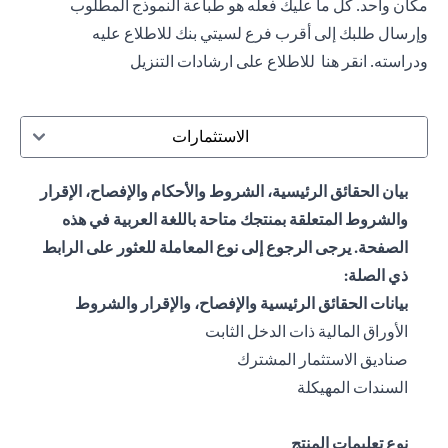
مكان واحد. كل ما عليك فعله هو طباعة النموذج المطلوب
وإرسال طلبك إلى أقرب فرع لسيتي بنك للاطلاع عليه
ودراسته.
انقر هنا
للاطلاع على ارشادات التنزيل
الاستثمارات
بيان الحقائق الرئيسية، الشروط والأحكام والإفصاح، الإقرار
والشروط المتعلقة بمنتجك متاحة باللغة العربية في هذه
الصفحة. يرجى الرجوع إلى نوع المعاملة للعثور على الرابط
ذي الصلة:
بيانات الحقائق الرئيسية والإفصاح، والإقرار والشروط
(opens in a new tab)
الأوراق المالية ذات الدخل الثابت
(opens in a new tab)
صناديق الاستثمار المشترك
(opens in a new tab)
السندات المهيكلة
نوع تعليمات المنتج