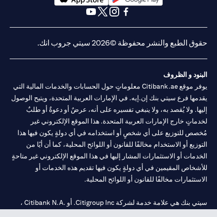
(opens in a new tab)
(opens in a new tab)
(opens in a new tab)
(opens in a new tab)
(opens in a new tab)
(opens in a new tab)
حقوق الطبع والنشر محفوظة ©2026 سيتي جروب انك.
البنود و الظروف
يوفر موقع Citibank.ae معلوماتٍ حول الحسابات والخدمات المالية التي
يقدمها فرع سيتي بنك إن.إيه. في الإمارات العربية المتحدة، ويتيح الوصول
إليها. ولا يُقصد به، ولا ينبغي تفسيره على أنه، عرضٌ أو دعوةٌ أو طلبٌ
لخدماتٍ خارج الإمارات العربية المتحدة. هذا الموقع الإلكتروني غير
مُخصص للتوزيع على أي شخصٍ أو استخدامه في أي دولةٍ يكون فيها هذا
التوزيع أو الاستخدام مخالفًا للقانون أو اللوائح المحلية، كما أن أيًا من
الخدمات أو الاستثمارات المشار إليها في هذا الموقع الإلكتروني غير متاحةٍ
للأشخاص المقيمين في أي دولةٍ يكون فيها تقديم هذه الخدمات أو
الاستثمارات مخالفًا للقانون أو اللوائح المحلية.
سيتي بنك هي علامة خدمة لشركة Citigroup Inc. أو .Citibank N.A ،
مستخدمة ومسجلة في جميع أنحاء العالم.