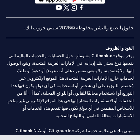
(opens in a new tab)
(opens in a new tab)
(opens in a new tab)
(opens in a new tab)
(opens in a new tab)
(opens in a new tab)
حقوق الطبع والنشر محفوظة ©2026 سيتي جروب انك.
البنود و الظروف
يوفر موقع Citibank.ae معلوماتٍ حول الحسابات والخدمات المالية التي
يقدمها فرع سيتي بنك إن.إيه. في الإمارات العربية المتحدة، ويتيح الوصول
إليها. ولا يُقصد به، ولا ينبغي تفسيره على أنه، عرضٌ أو دعوةٌ أو طلبٌ
لخدماتٍ خارج الإمارات العربية المتحدة. هذا الموقع الإلكتروني غير
مُخصص للتوزيع على أي شخصٍ أو استخدامه في أي دولةٍ يكون فيها هذا
التوزيع أو الاستخدام مخالفًا للقانون أو اللوائح المحلية، كما أن أيًا من
الخدمات أو الاستثمارات المشار إليها في هذا الموقع الإلكتروني غير متاحةٍ
للأشخاص المقيمين في أي دولةٍ يكون فيها تقديم هذه الخدمات أو
الاستثمارات مخالفًا للقانون أو اللوائح المحلية.
سيتي بنك هي علامة خدمة لشركة Citigroup Inc. أو .Citibank N.A ،
مستخدمة ومسجلة في جميع أنحاء العالم.