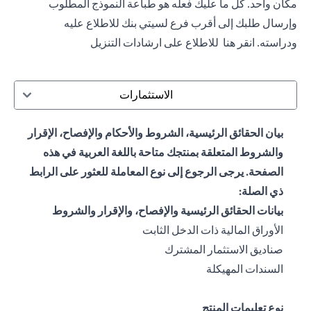
مكان واحد. كل ما عليك فعله هو طباعة النموذج المطلوب
وإرسال طلبك إلى أقرب فرع لسيتي بنك للاطلاع عليه
ودراسته.
انقر هنا
للاطلاع على ارشادات التنزيل
الاستثمارات
بيان الحقائق الرئيسية، الشروط والأحكام والإفصاح، الإقرار
والشروط المتعلقة بمنتجك متاحة باللغة العربية في هذه
الصفحة. يرجى الرجوع إلى نوع المعاملة للعثور على الرابط
ذي الصلة:
بيانات الحقائق الرئيسية والإفصاح، والإقرار والشروط
(opens in a new tab)
الأوراق المالية ذات الدخل الثابت
(opens in a new tab)
صناديق الاستثمار المشترك
(opens in a new tab)
السندات المهيكلة
نوع تعليمات المنتج