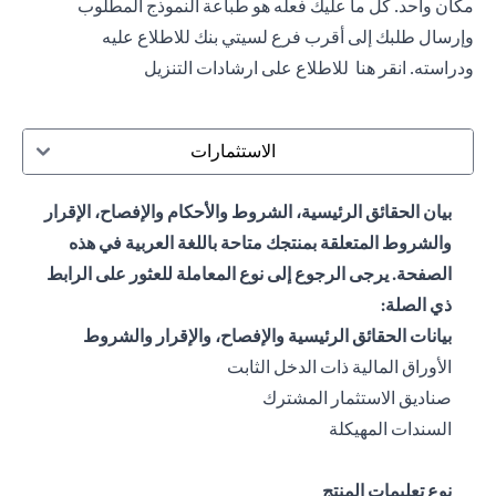
مكان واحد. كل ما عليك فعله هو طباعة النموذج المطلوب
وإرسال طلبك إلى أقرب فرع لسيتي بنك للاطلاع عليه
ودراسته.
انقر هنا
للاطلاع على ارشادات التنزيل
الاستثمارات
بيان الحقائق الرئيسية، الشروط والأحكام والإفصاح، الإقرار
والشروط المتعلقة بمنتجك متاحة باللغة العربية في هذه
الصفحة. يرجى الرجوع إلى نوع المعاملة للعثور على الرابط
ذي الصلة:
بيانات الحقائق الرئيسية والإفصاح، والإقرار والشروط
(opens in a new tab)
الأوراق المالية ذات الدخل الثابت
(opens in a new tab)
صناديق الاستثمار المشترك
(opens in a new tab)
السندات المهيكلة
نوع تعليمات المنتج