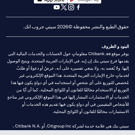
(opens in a new tab)
(opens in a new tab)
(opens in a new tab)
(opens in a new tab)
(opens in a new tab)
(opens in a new tab)
حقوق الطبع والنشر محفوظة ©2026 سيتي جروب انك.
البنود و الظروف
يوفر موقع Citibank.ae معلوماتٍ حول الحسابات والخدمات المالية التي
يقدمها فرع سيتي بنك إن.إيه. في الإمارات العربية المتحدة، ويتيح الوصول
إليها. ولا يُقصد به، ولا ينبغي تفسيره على أنه، عرضٌ أو دعوةٌ أو طلبٌ
لخدماتٍ خارج الإمارات العربية المتحدة. هذا الموقع الإلكتروني غير
مُخصص للتوزيع على أي شخصٍ أو استخدامه في أي دولةٍ يكون فيها هذا
التوزيع أو الاستخدام مخالفًا للقانون أو اللوائح المحلية، كما أن أيًا من
الخدمات أو الاستثمارات المشار إليها في هذا الموقع الإلكتروني غير متاحةٍ
للأشخاص المقيمين في أي دولةٍ يكون فيها تقديم هذه الخدمات أو
الاستثمارات مخالفًا للقانون أو اللوائح المحلية.
سيتي بنك هي علامة خدمة لشركة Citigroup Inc. أو .Citibank N.A ،
مستخدمة ومسجلة في جميع أنحاء العالم.