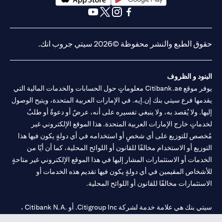
opens in a new tab
opens in a new tab
opens in a new tab
opens in a new tab
opens in a new tab
opens in a new tab
حقوق الطبع والنشر محفوظة ©2026 سيتي جروب انك.
البنود و الظروف
يوفر موقع Citibank.ae معلوماتٍ حول الحسابات والخدمات المالية التي
يقدمها فرع سيتي بنك إن.إيه. في الإمارات العربية المتحدة، ويتيح الوصول
إليها. ولا يُقصد به، ولا ينبغي تفسيره على أنه، عرضٌ أو دعوةٌ أو طلبٌ
لخدماتٍ خارج الإمارات العربية المتحدة. هذا الموقع الإلكتروني غير
مُخصص للتوزيع على أي شخصٍ أو استخدامه في أي دولةٍ يكون فيها هذا
التوزيع أو الاستخدام مخالفًا للقانون أو اللوائح المحلية، كما أن أيًا من
الخدمات أو الاستثمارات المشار إليها في هذا الموقع الإلكتروني غير متاحةٍ
للأشخاص المقيمين في أي دولةٍ يكون فيها تقديم هذه الخدمات أو
الاستثمارات مخالفًا للقانون أو اللوائح المحلية.
سيتي بنك هي علامة خدمة لشركة Citigroup Inc. أو .Citibank N.A ،
مستخدمة ومسجلة في جميع أنحاء العالم.