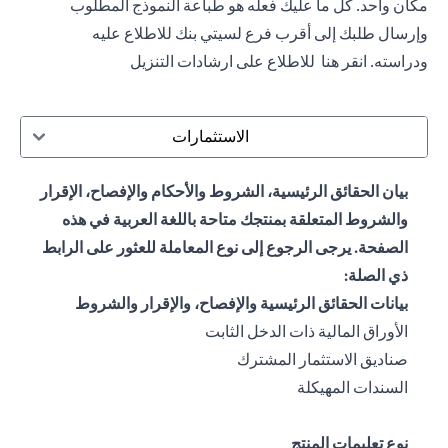
مكان واحد. كل ما عليك فعله هو طباعة النموذج المطلوب
وإرسال طلبك إلى أقرب فرع لسيتي بنك للاطلاع عليه
ودراسته.
انقر هنا
للاطلاع على ارشادات التنزيل
الاستثمارات
بيان الحقائق الرئيسية، الشروط والأحكام والإفصاح، الإقرار
والشروط المتعلقة بمنتجك متاحة باللغة العربية في هذه
الصفحة. يرجى الرجوع إلى نوع المعاملة للعثور على الرابط
ذي الصلة:
بيانات الحقائق الرئيسية والإفصاح، والإقرار والشروط
(opens in a new tab)
الأوراق المالية ذات الدخل الثابت
(opens in a new tab)
صناديق الاستثمار المشترك
(opens in a new tab)
السندات المهيكلة
نوع تعليمات المنتج