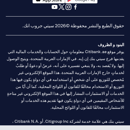
(opens in a new tab)
(opens in a new tab)
(opens in a new tab)
(opens in a new tab)
(opens in a new tab)
(opens in a new tab)
حقوق الطبع والنشر محفوظة ©2026 سيتي جروب انك.
البنود و الظروف
يوفر موقع Citibank.ae معلوماتٍ حول الحسابات والخدمات المالية التي
يقدمها فرع سيتي بنك إن.إيه. في الإمارات العربية المتحدة، ويتيح الوصول
إليها. ولا يُقصد به، ولا ينبغي تفسيره على أنه، عرضٌ أو دعوةٌ أو طلبٌ
لخدماتٍ خارج الإمارات العربية المتحدة. هذا الموقع الإلكتروني غير
مُخصص للتوزيع على أي شخصٍ أو استخدامه في أي دولةٍ يكون فيها هذا
التوزيع أو الاستخدام مخالفًا للقانون أو اللوائح المحلية، كما أن أيًا من
الخدمات أو الاستثمارات المشار إليها في هذا الموقع الإلكتروني غير متاحةٍ
للأشخاص المقيمين في أي دولةٍ يكون فيها تقديم هذه الخدمات أو
الاستثمارات مخالفًا للقانون أو اللوائح المحلية.
سيتي بنك هي علامة خدمة لشركة Citigroup Inc. أو .Citibank N.A ،
مستخدمة ومسجلة في جميع أنحاء العالم.