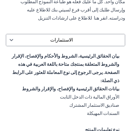
مكان واحد. كل ما عليك فعله هو طباعة النموذج المطلوب
وإرسال طلبك إلى أقرب فرع لسيتي بنك للاطلاع عليه
ودراسته.
انقر هنا
للاطلاع على ارشادات التنزيل
الاستثمارات
بيان الحقائق الرئيسية، الشروط والأحكام والإفصاح، الإقرار
والشروط المتعلقة بمنتجك متاحة باللغة العربية في هذه
الصفحة. يرجى الرجوع إلى نوع المعاملة للعثور على الرابط
ذي الصلة:
بيانات الحقائق الرئيسية والإفصاح، والإقرار والشروط
(opens in a new tab)
الأوراق المالية ذات الدخل الثابت
(opens in a new tab)
صناديق الاستثمار المشترك
(opens in a new tab)
السندات المهيكلة
نوع تعليمات المنتج