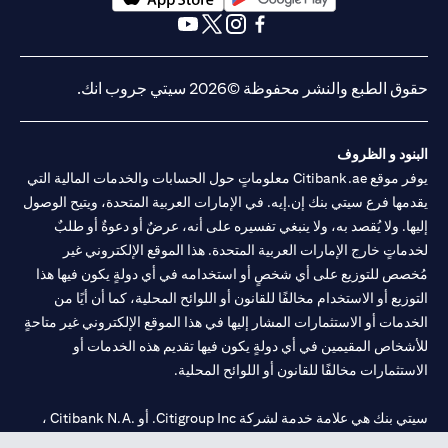
(opens in a new tab)
(opens in a new tab)
(opens in a new tab)
(opens in a new tab)
(opens in a new tab)
(opens in a new tab)
حقوق الطبع والنشر محفوظة ©2026 سيتي جروب انك.
البنود و الظروف
يوفر موقع Citibank.ae معلوماتٍ حول الحسابات والخدمات المالية التي
يقدمها فرع سيتي بنك إن.إيه. في الإمارات العربية المتحدة، ويتيح الوصول
إليها. ولا يُقصد به، ولا ينبغي تفسيره على أنه، عرضٌ أو دعوةٌ أو طلبٌ
لخدماتٍ خارج الإمارات العربية المتحدة. هذا الموقع الإلكتروني غير
مُخصص للتوزيع على أي شخصٍ أو استخدامه في أي دولةٍ يكون فيها هذا
التوزيع أو الاستخدام مخالفًا للقانون أو اللوائح المحلية، كما أن أيًا من
الخدمات أو الاستثمارات المشار إليها في هذا الموقع الإلكتروني غير متاحةٍ
للأشخاص المقيمين في أي دولةٍ يكون فيها تقديم هذه الخدمات أو
الاستثمارات مخالفًا للقانون أو اللوائح المحلية.
سيتي بنك هي علامة خدمة لشركة Citigroup Inc. أو .Citibank N.A ،
مستخدمة ومسجلة في جميع أنحاء العالم.