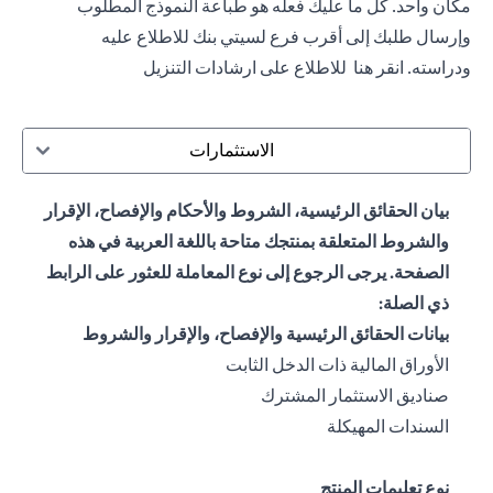
مكان واحد. كل ما عليك فعله هو طباعة النموذج المطلوب
وإرسال طلبك إلى أقرب فرع لسيتي بنك للاطلاع عليه
ودراسته.
انقر هنا
للاطلاع على ارشادات التنزيل
الاستثمارات
بيان الحقائق الرئيسية، الشروط والأحكام والإفصاح، الإقرار
والشروط المتعلقة بمنتجك متاحة باللغة العربية في هذه
الصفحة. يرجى الرجوع إلى نوع المعاملة للعثور على الرابط
ذي الصلة:
بيانات الحقائق الرئيسية والإفصاح، والإقرار والشروط
(opens in a new tab)
الأوراق المالية ذات الدخل الثابت
(opens in a new tab)
صناديق الاستثمار المشترك
(opens in a new tab)
السندات المهيكلة
نوع تعليمات المنتج