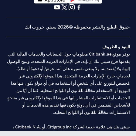
(opens in a new tab)
(opens in a new tab)
(opens in a new tab)
(opens in a new tab)
(opens in a new tab)
(opens in a new tab)
حقوق الطبع والنشر محفوظة ©2026 سيتي جروب انك.
البنود و الظروف
يوفر موقع Citibank.ae معلوماتٍ حول الحسابات والخدمات المالية التي
يقدمها فرع سيتي بنك إن.إيه. في الإمارات العربية المتحدة، ويتيح الوصول
إليها. ولا يُقصد به، ولا ينبغي تفسيره على أنه، عرضٌ أو دعوةٌ أو طلبٌ
لخدماتٍ خارج الإمارات العربية المتحدة. هذا الموقع الإلكتروني غير
مُخصص للتوزيع على أي شخصٍ أو استخدامه في أي دولةٍ يكون فيها هذا
التوزيع أو الاستخدام مخالفًا للقانون أو اللوائح المحلية، كما أن أيًا من
الخدمات أو الاستثمارات المشار إليها في هذا الموقع الإلكتروني غير متاحةٍ
للأشخاص المقيمين في أي دولةٍ يكون فيها تقديم هذه الخدمات أو
الاستثمارات مخالفًا للقانون أو اللوائح المحلية.
سيتي بنك هي علامة خدمة لشركة Citigroup Inc. أو .Citibank N.A ،
مستخدمة ومسجلة في جميع أنحاء العالم.