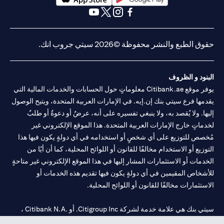
opens in a new tab
opens in a new tab
opens in a new tab
opens in a new tab
opens in a new tab
opens in a new tab
حقوق الطبع والنشر محفوظة ©2026 سيتي جروب انك.
البنود و الظروف
يوفر موقع Citibank.ae معلوماتٍ حول الحسابات والخدمات المالية التي
يقدمها فرع سيتي بنك إن.إيه. في الإمارات العربية المتحدة، ويتيح الوصول
إليها. ولا يُقصد به، ولا ينبغي تفسيره على أنه، عرضٌ أو دعوةٌ أو طلبٌ
لخدماتٍ خارج الإمارات العربية المتحدة. هذا الموقع الإلكتروني غير
مُخصص للتوزيع على أي شخصٍ أو استخدامه في أي دولةٍ يكون فيها هذا
التوزيع أو الاستخدام مخالفًا للقانون أو اللوائح المحلية، كما أن أيًا من
الخدمات أو الاستثمارات المشار إليها في هذا الموقع الإلكتروني غير متاحةٍ
للأشخاص المقيمين في أي دولةٍ يكون فيها تقديم هذه الخدمات أو
الاستثمارات مخالفًا للقانون أو اللوائح المحلية.
سيتي بنك هي علامة خدمة لشركة Citigroup Inc. أو .Citibank N.A ،
مستخدمة ومسجلة في جميع أنحاء العالم.