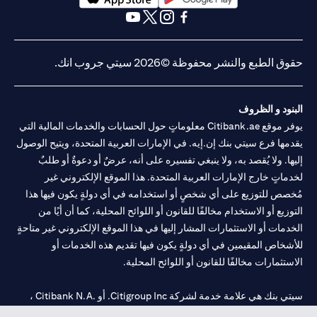
opens in a new tab
opens in a new tab
opens in a new tab
opens in a new tab
opens in a new tab
opens in a new tab
حقوق الطبع والنشر محفوظة ©2026 سيتي جروب انك.
البنود و الظروف
يوفر موقع Citibank.ae معلوماتٍ حول الحسابات والخدمات المالية التي
يقدمها فرع سيتي بنك إن.إيه. في الإمارات العربية المتحدة، ويتيح الوصول
إليها. ولا يُقصد به، ولا ينبغي تفسيره على أنه، عرضٌ أو دعوةٌ أو طلبٌ
لخدماتٍ خارج الإمارات العربية المتحدة. هذا الموقع الإلكتروني غير
مُخصص للتوزيع على أي شخصٍ أو استخدامه في أي دولةٍ يكون فيها هذا
التوزيع أو الاستخدام مخالفًا للقانون أو اللوائح المحلية، كما أن أيًا من
الخدمات أو الاستثمارات المشار إليها في هذا الموقع الإلكتروني غير متاحةٍ
للأشخاص المقيمين في أي دولةٍ يكون فيها تقديم هذه الخدمات أو
الاستثمارات مخالفًا للقانون أو اللوائح المحلية.
سيتي بنك هي علامة خدمة لشركة Citigroup Inc. أو .Citibank N.A ،
مستخدمة ومسجلة في جميع أنحاء العالم.