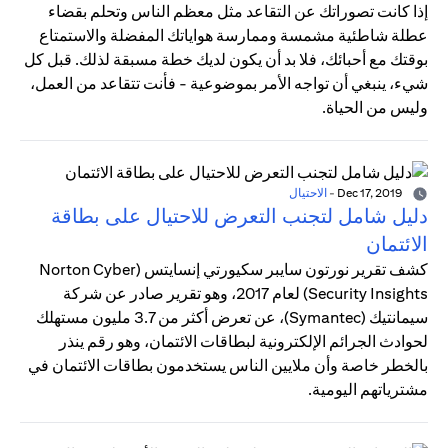
إذا كانت تصوراتك عن التقاعد مثل معظم الناس وتحلم بقضاء
عطلة شاطئية مشمسة وممارسة هواياتك المفضلة والاستمتاع
بوقتك مع أحبائك، فلا بد أن يكون لديك خطة مسبقة لذلك. قبل كل
شيء، ينبغي أن تواجه الأمر بموضوعية - فأنت تتقاعد من العمل،
وليس من الحياة.
Dec 17, 2019
-
الاحتيال
دليل شامل لتجنب التعرض للاحتيال على بطاقة
الائتمان
كشف تقرير نورتون سايبر سكيورتي إنسايتس (Norton Cyber
Security Insights) لعام 2017، وهو تقرير صادر عن شركة
سيمانتيك (Symantec)، عن تعرض أكثر من 3.7 مليون مستهلك
لحوادث الجرائم الإلكترونية لبطاقات الائتمان، وهو رقم ينذر
بالخطر خاصة وأن ملايين الناس يستخدمون بطاقات الائتمان في
مشترياتهم اليومية.