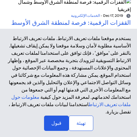
Dec 17, 2019
-
الخدمات الإلكترونية
القفزات الرقمية: فرصة لمنطقة الشرق الأوسط
وشمال إفريقيا
يستخدم موقعنا ملفات تعريف الارتباط. ملفات تعريف الارتباط
تشير أبحاث شركة ماكينزي (McKinsey) إلى أن السوق الرقمية
الأساسية مطلوبة لأمان وسلامة موقعنا ولا يمكن إيقاف تشغيلها.
يمكن أن تضيف 95 مليار دولار سنويًا إلى الناتج المحلي الإجمالي
بالنقر على 'موافق' ، فإنك توافق على استخدامنا لملفات تعريف
السنوي للشرق الأوسط بحلول عام 2020 إذا ما تم اتخاذ التدابير
الارتباط التسويقية لتزويدك بتجربة مخصصة عبر الموقع ، وإظهار
الصحيحة من قبل الحكومات والشركات ومؤسسات التمويل
المحتوى والإعلانات المستهدفة ، وجمع البيانات الإحصائية حول
والكوادر المتخصصة في الفضاء الرقمي.
استخدام الموقع. يمكن مشاركة هذه المعلومات مع شركائنا في
وسائل التواصل الاجتماعي والإعلان والتحليل والذين قد يجمعونها
مع المعلومات الأخرى التي قدمتها لهم أو التي جمعوها من
Dec 17, 2019
-
التكنولوجيا المالية
استخدامك لخدماتهم. لمعرفة المزيد حول كيفية
معلومات حول
عصر التكنولوجيا المالية
ملفات تعريف الارتباط
استخدامنا لبيانات ملفات تعريف الارتباط ،
أدت الأزمة المالية العالمية في عام 2008 وما نتج عنها من
تفضل بزيارة.
تداعيات إلى تسريع الحاجة إلى الابتكار داخل هذا القطاع، ومن هنا
↑
تهيئة
قبول
بزغ مصطلح التكنولوجيا المالية من رحم التعاون المكثف بين
أصحاب المصلحة داخل القطاع. تعتمد التكنولوجيا المالية على