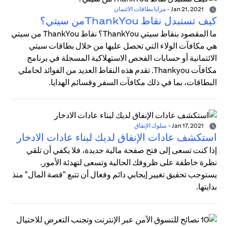
Jan 21, 2021
-
مزايا بطاقات الائتمان
كيف تستبدل نقاط ThankYouمن سيتي؟
ما المقصود بنقاط سيتي ThankYou؟ نقاط ThankYou من سيتي
هي مكافآت الولاء التي تحصل عليها من خلال بطاقات سيتي
الائتمانية أو حسابات الفحص الاستهلاكية المسجلة في برنامج
مكافآت Thankyou. تقدم هذه النقاط العديد من الفوائد لحاملي
البطاقات، بما في ذلك مكافآت السفر وقسائم الهدايا.
Jan 17, 2021
-
سلوك الإنفاق
استكشف عادات الإنفاق لديك لبناء عادات الادخار
إذا كنت تسعى إلى فتح صفحة مالية جديدة، فلا يكفي أن تلقي
نظرة خاطفة على ظروفك الحالية وتسعى لتهدئة الأمور.
يستوجب تحقيق تغيير إيجابي دائم وفعال أن تتبع "قصة المال" منذ
بدايتها.