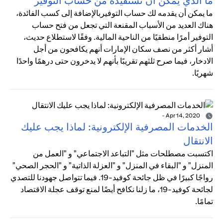
ما الذي يمكن أن تستفيده من حساب التوفير
ما يمكن أن يقدمه لك حساب التوفيربالإضافة إلى كسب الفائدة،
هناك العديد من الأسباب المقنعة التي تجعل من فتح حساب
التوفير أمرًا منطقيًا من الناحية المالية. وفقًا لاستطلاع حديث،
أشار أكثر من نصف سكان الإمارات أنهم يكافحون من أجل
الادخار، فيما صرح ثلثهم تقريبًا بأنهم لا يدخرون حتى درهمًا واحدًا
شهريًا.
-
Apr 14, 2020
الخدمات المصرفية الإلكترونية: لماذا يجب عليك
الانتقال
اكتسبت مصطلحات مثل "التباعد الاجتماعي" و "العمل من
المنزل" و "البقاء في المنزل" و "العزلة الذاتية" و "الحجر الصحي"
رواجًا كبيرًا في ظل جائحة كوفيد-19. فيما تتواصل جهودنا للتصدي
لجائحة كوفيد-19، ما زلنا نكافح أيضًا لمنع توقف عجلة الاقتصاد
تمامًا.