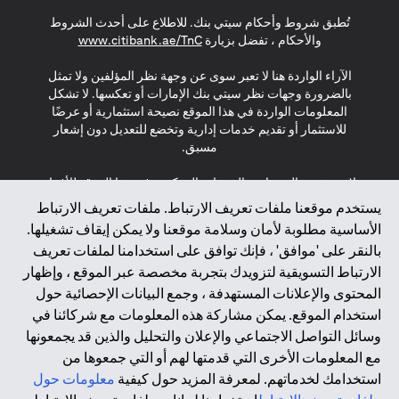
(opens in a new tab)
(opens in a new tab)
(opens in a new tab)
تُطبق شروط وأحكام سيتي بنك. للاطلاع على أحدث الشروط
(opens in a new tab)
والأحكام ، تفضل بزيارة
www.citibank.ae/TnC
الآراء الواردة هنا لا تعبر سوى عن وجهة نظر المؤلفين ولا تمثل
بالضرورة وجهات نظر سيتي بنك الإمارات أو تعكسها. لا تشكل
المعلومات الواردة في هذا الموقع نصيحة استثمارية أو عرضًا
للاستثمار أو تقديم خدمات إدارية وتخضع للتعديل دون إشعار
مسبق.
لا يتم تقديم المنتجات والخدمات المذكورة في هذا الموقع للأفراد
المقيمين في الاتحاد الأوروبي أو المنطقة الاقتصادية الأوروبية أو
يستخدم موقعنا ملفات تعريف الارتباط. ملفات تعريف الارتباط
سويسرا أو غيرنسي أو جيرسي أو موناكو أو سان مارينو أو
الأساسية مطلوبة لأمان وسلامة موقعنا ولا يمكن إيقاف تشغيلها.
الفاتيكان أو جزيرة مان أو المملكة المتحدة أو خصوصية البيانات
بالنقر على 'موافق' ، فإنك توافق على استخدامنا لملفات تعريف
(لائحة حماية البيانات العامة \ قانون حماية البيانات الشخصية
الارتباط التسويقية لتزويدك بتجربة مخصصة عبر الموقع ، وإظهار
العامة \ قانون خصوصية نيوزيلندا). المحتوى الموجود في هذه
الصفحة ليس ولا ينبغي تفسيره على أنه عرض أو دعوة أو دعوة
المحتوى والإعلانات المستهدفة ، وجمع البيانات الإحصائية حول
لشراء أو بيع أي من المنتجات والخدمات المذكورة هنا لمثل هؤلاء
استخدام الموقع. يمكن مشاركة هذه المعلومات مع شركائنا في
الأفراد.
وسائل التواصل الاجتماعي والإعلان والتحليل والذين قد يجمعونها
مع المعلومات الأخرى التي قدمتها لهم أو التي جمعوها من
*GDPR – اللائحة العامة لحماية البيانات؛ * LGPD – Lei Geral de
استخدامك لخدماتهم. لمعرفة المزيد حول كيفية
معلومات حول
Proteção de Dados Pessoais ; *NZPA – قانون الخصوصية
النيوزيلندي