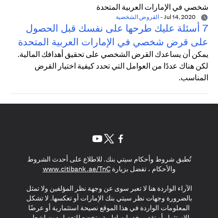
Jul 14, 2020
-
القروض الشخصية
7 أسئلة عليك طرحها على نفسك قبل الحصول
على قرض شخصي في الإمارات العربية المتحدة
يمكن أن يساعدك القرض الشخصي على تحقيق أهدافك المالية.
لكن هناك عددًا من العوامل التي تحدد كيفية اختيار القرض
المناسب.
opens in a new tab
opens in a new tab
opens in a new tab
تُطبق شروط وأحكام سيتي بنك. للاطلاع على أحدث الشروط
s in a new tab
والأحكام ، تفضل بزيارة
www.citibank.ae/TnC
الآراء الواردة هنا لا تعبر سوى عن وجهة نظر المؤلفين ولا تمثل
بالضرورة وجهات نظر سيتي بنك الإمارات أو تعكسها. لا تشكل
المعلومات الواردة في هذا الموقع نصيحة استثمارية أو عرضًا
للاستثمار أو تقديم خدمات إدارية وتخضع للتعديل دون إشعار