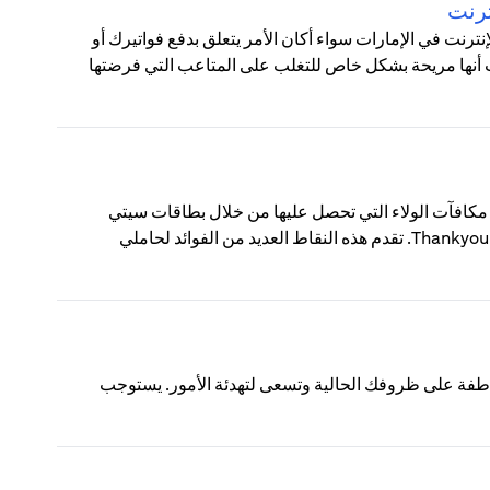
ترنت
رنت في الإمارات سواء أكان الأمر يتعلق بدفع فواتيرك أو
نت أنها مريحة بشكل خاص للتغلب على المتاعب التي فرضتها
ThankYou؟ نقاط ThankYou من سيتي هي مكافآت الولاء التي تحصل عليها من خلال بطاقات سيتي
الائتمانية أو حسابات الفحص الاستهلاكية المسجلة في برنامج مكافآت Thankyou. تقدم هذه النقاط العديد من الفوائد لحاملي
اطفة على ظروفك الحالية وتسعى لتهدئة الأمور. يستوجب