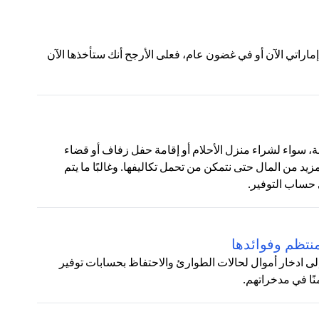
لات التالية:ج: إذا عرض عليك شخص ما منحك 100 درهم إماراتي الآن أو في غضون عام، فعلى الأرجح أنك ستأخذها الآن
نوعة، سواء لشراء منزل الأحلام أو إقامة حفل زفاف أو قضاء
زيد من المال حتى نتمكن من تحمل تكاليفها. وغالبًا ما يتم
 حساب التوفير.
نتظم وفوائدها
لى ادخار أموال لحالات الطوارئ والاحتفاظ بحسابات توفير
نًا في مدخراتهم.