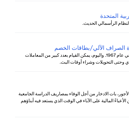
بية المتحدة
لنظام الرأسمالي الحديث.
زة الصراف الآلي/بطاقات الخصم
زادت شعبية ماكينات الصراف الآلي (ATM) بشكل مطرد منذ طرحها في عام 1967. واليوم، يمكن القيام بعدد كبير من المعاملات
دي وحتى التحويلات وشراء أوقات البث.
لأجور، بات الادخار من أجل الوفاء بمصاريف الدراسة الجامعية
أعباءً المالية على الآباء في الوقت الذي يستعد فيه أبناؤهم