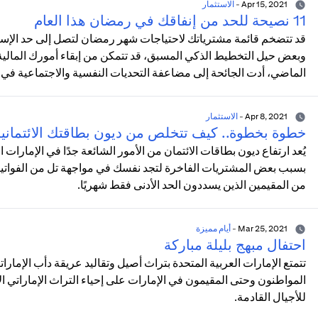
Apr 15, 2021
-
الاستثمار
11 نصيحة للحد من إنفاقك في رمضان هذا العام
قد تتضخم قائمة مشترياتك لاحتياجات شهر رمضان لتصل إلى حد الإسرا
وبعض حيل التخطيط الذكي المسبق، قد تتمكن من إبقاء أمورك المالية
الماضي، أدت الجائحة إلى مضاعفة التحديات النفسية والاجتماعية في 
Apr 8, 2021
-
الاستثمار
خطوة بخطوة.. كيف تتخلص من ديون بطاقتك الائتماني
يُعد ارتفاع ديون بطاقات الائتمان من الأمور الشائعة جدًا في الإمارات
بسبب بعض المشتريات الفاخرة لتجد نفسك في مواجهة تل من الفواتير ال
من المقيمين الذين يسددون الحد الأدنى فقط شهريًا.
Mar 25, 2021
-
أيام مميزة
احتفال مبهج بليلة مباركة
تتمتع الإمارات العربية المتحدة بتراث أصيل وتقاليد عريقة دأب الإمارات
المواطنون وحتى المقيمون في الإمارات على إحياء التراث الإماراتي
للأجيال القادمة.