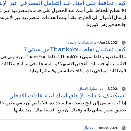
كيف تحافظ على أمنك عند التعامل المصرفي عبر الإن
10 نصائح للحفاظ على أمنك عند الحصول على خدمات مصرفية عبر الإنت
إرسال الأموال إلى الخارج، فقد أثبتت الخدمات المصرفية عبر الإنتر
جائحة فيروس كورونا.
Jan 21, 2021
-
مزايا بطاقات الائتمان
كيف تستبدل نقاط ThankYouمن سيتي؟
ما المقصود بنقاط سيتي 
البطاقات، بما في ذلك مكافآت السفر وقسائم الهدايا.
Jan 17, 2021
-
سلوك الإنفاق
استكشف عادات الإنفاق لديك لبناء عادات الادخار
إذا كنت تسعى إلى فتح صفحة مالية جديدة، فلا يكفي أن تلقي نظرة خ
تحقيق تغيير إيجابي دائم وفعال أن تتبع "قصة المال" منذ بدايتها.
Dec 28, 2020
-
الاحتيال