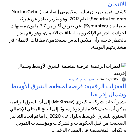
الائتمان
كشف تقرير نورتون سايبر سكيورتي إنسايتس (Norton Cyber
Security Insights) لعام 2017، وهو تقرير صادر عن شركة
سيمانتيك (Symantec)، عن تعرض أكثر من 3.7 مليون مستهلك
لحوادث الجرائم الإلكترونية لبطاقات الائتمان، وهو رقم ينذر
بالخطر خاصة وأن ملايين الناس يستخدمون بطاقات الائتمان في
مشترياتهم اليومية.
Dec 17, 2019
-
الخدمات الإلكترونية
القفزات الرقمية: فرصة لمنطقة الشرق الأوسط
وشمال إفريقيا
تشير أبحاث شركة ماكينزي (McKinsey) إلى أن السوق الرقمية
يمكن أن تضيف 95 مليار دولار سنويًا إلى الناتج المحلي الإجمالي
السنوي للشرق الأوسط بحلول عام 2020 إذا ما تم اتخاذ التدابير
الصحيحة من قبل الحكومات والشركات ومؤسسات التمويل
والكوادر المتخصصة في الفضاء الرقمي.