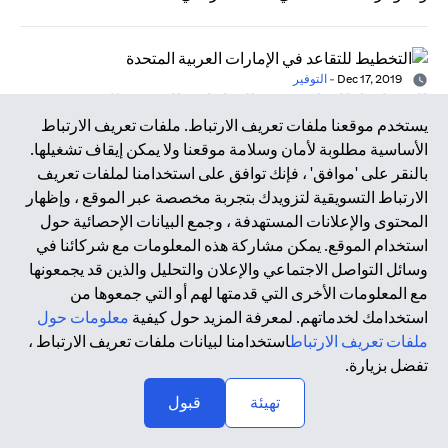
Dec 17, 2019
-
التوفير
التخطيط للتقاعد في الإمارات العربية المتحدة
يستخدم موقعنا ملفات تعريف الارتباط. ملفات تعريف الارتباط
إذا كانت تصوراتك عن التقاعد مثل معظم الناس وتحلم بقضاء
الأساسية مطلوبة لأمان وسلامة موقعنا ولا يمكن إيقاف تشغيلها.
عطلة شاطئية مشمسة وممارسة هواياتك المفضلة والاستمتاع
بالنقر على 'موافق' ، فإنك توافق على استخدامنا لملفات تعريف
بوقتك مع أحبائك، فلا بد أن يكون لديك خطة مسبقة لذلك. قبل كل
الارتباط التسويقية لتزويدك بتجربة مخصصة عبر الموقع ، وإظهار
شيء، ينبغي أن تواجه الأمر بموضوعية - فأنت تتقاعد من العمل،
المحتوى والإعلانات المستهدفة ، وجمع البيانات الإحصائية حول
وليس من الحياة.
استخدام الموقع. يمكن مشاركة هذه المعلومات مع شركائنا في
وسائل التواصل الاجتماعي والإعلان والتحليل والذين قد يجمعونها
مع المعلومات الأخرى التي قدمتها لهم أو التي جمعوها من
Dec 17, 2019
-
التكنولوجيا المالية
استخدامك لخدماتهم. لمعرفة المزيد حول كيفية
معلومات حول
عصر التكنولوجيا المالية
ملفات تعريف الارتباط
استخدامنا لبيانات ملفات تعريف الارتباط ،
أدت الأزمة المالية العالمية في عام 2008 وما نتج عنها من
تفضل بزيارة.
تداعيات إلى تسريع الحاجة إلى الابتكار داخل هذا القطاع، ومن هنا
↑
تهيئة
قبول
بزغ مصطلح التكنولوجيا المالية من رحم التعاون المكثف بين
أصحاب المصلحة داخل القطاع. تعتمد التكنولوجيا المالية على