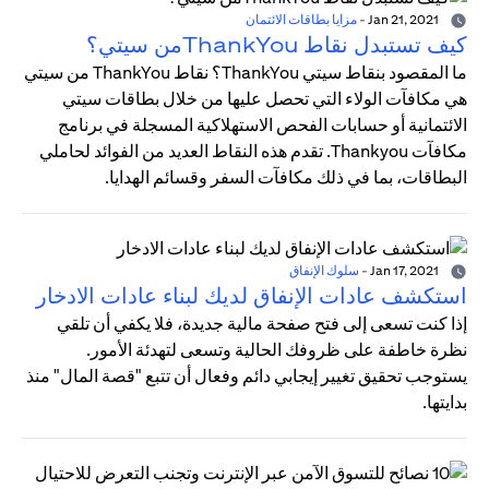
Jan 21, 2021
-
مزايا بطاقات الائتمان
كيف تستبدل نقاط ThankYouمن سيتي؟
ما المقصود بنقاط سيتي ThankYou؟ نقاط ThankYou من سيتي
هي مكافآت الولاء التي تحصل عليها من خلال بطاقات سيتي
الائتمانية أو حسابات الفحص الاستهلاكية المسجلة في برنامج
مكافآت Thankyou. تقدم هذه النقاط العديد من الفوائد لحاملي
البطاقات، بما في ذلك مكافآت السفر وقسائم الهدايا.
Jan 17, 2021
-
سلوك الإنفاق
استكشف عادات الإنفاق لديك لبناء عادات الادخار
إذا كنت تسعى إلى فتح صفحة مالية جديدة، فلا يكفي أن تلقي
نظرة خاطفة على ظروفك الحالية وتسعى لتهدئة الأمور.
يستوجب تحقيق تغيير إيجابي دائم وفعال أن تتبع "قصة المال" منذ
بدايتها.