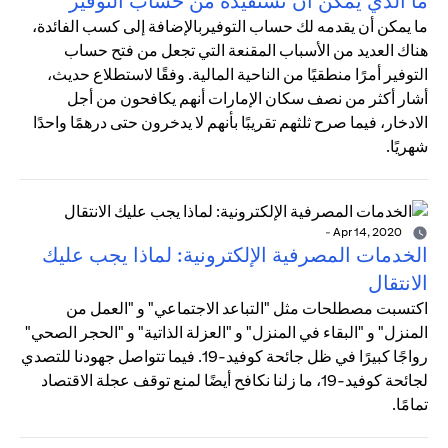
ما الذي يمكن أن تستفيده من حساب التوفير
ما يمكن أن يقدمه لك حساب التوفيربالإضافة إلى كسب الفائدة،
هناك العديد من الأسباب المقنعة التي تجعل من فتح حساب
التوفير أمرًا منطقيًا من الناحية المالية. وفقًا لاستطلاع حديث،
أشار أكثر من نصف سكان الإمارات أنهم يكافحون من أجل
الادخار، فيما صرح ثلثهم تقريبًا بأنهم لا يدخرون حتى درهمًا واحدًا
شهريًا.
-
Apr 14, 2020
الخدمات المصرفية الإلكترونية: لماذا يجب عليك
الانتقال
اكتسبت مصطلحات مثل "التباعد الاجتماعي" و "العمل من
المنزل" و "البقاء في المنزل" و "العزلة الذاتية" و "الحجر الصحي"
رواجًا كبيرًا في ظل جائحة كوفيد-19. فيما تتواصل جهودنا للتصدي
لجائحة كوفيد-19، ما زلنا نكافح أيضًا لمنع توقف عجلة الاقتصاد
تمامًا.