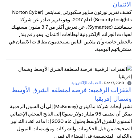
الائتمان
كشف تقرير نورتون سايبر سكيورتي إنسايتس (Norton Cyber
Security Insights) لعام 2017، وهو تقرير صادر عن شركة
سيمانتيك (Symantec)، عن تعرض أكثر من 3.7 مليون مستهلك
لحوادث الجرائم الإلكترونية لبطاقات الائتمان، وهو رقم ينذر
بالخطر خاصة وأن ملايين الناس يستخدمون بطاقات الائتمان في
مشترياتهم اليومية.
Dec 17, 2019
-
الخدمات الإلكترونية
القفزات الرقمية: فرصة لمنطقة الشرق الأوسط
وشمال إفريقيا
تشير أبحاث شركة ماكينزي (McKinsey) إلى أن السوق الرقمية
يمكن أن تضيف 95 مليار دولار سنويًا إلى الناتج المحلي الإجمالي
السنوي للشرق الأوسط بحلول عام 2020 إذا ما تم اتخاذ التدابير
الصحيحة من قبل الحكومات والشركات ومؤسسات التمويل
والكوادر المتخصصة في الفضاء الرقمي.