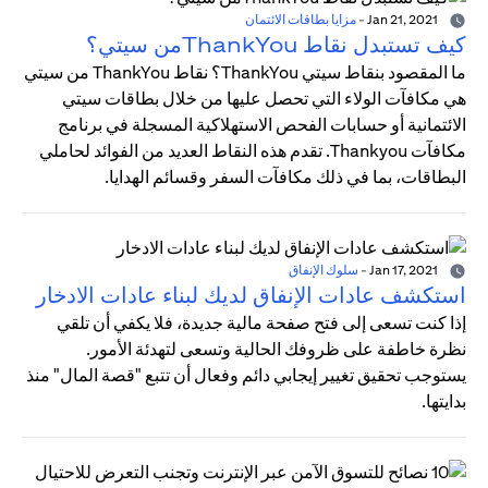
Jan 21, 2021
-
مزايا بطاقات الائتمان
كيف تستبدل نقاط ThankYouمن سيتي؟
ما المقصود بنقاط سيتي ThankYou؟ نقاط ThankYou من سيتي
هي مكافآت الولاء التي تحصل عليها من خلال بطاقات سيتي
الائتمانية أو حسابات الفحص الاستهلاكية المسجلة في برنامج
مكافآت Thankyou. تقدم هذه النقاط العديد من الفوائد لحاملي
البطاقات، بما في ذلك مكافآت السفر وقسائم الهدايا.
Jan 17, 2021
-
سلوك الإنفاق
استكشف عادات الإنفاق لديك لبناء عادات الادخار
إذا كنت تسعى إلى فتح صفحة مالية جديدة، فلا يكفي أن تلقي
نظرة خاطفة على ظروفك الحالية وتسعى لتهدئة الأمور.
يستوجب تحقيق تغيير إيجابي دائم وفعال أن تتبع "قصة المال" منذ
بدايتها.