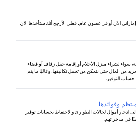
لات التالية:ج: إذا عرض عليك شخص ما منحك 100 درهم إماراتي الآن أو في غضون عام، فعلى الأرجح أنك ستأخذها الآن
نوعة، سواء لشراء منزل الأحلام أو إقامة حفل زفاف أو قضاء
زيد من المال حتى نتمكن من تحمل تكاليفها. وغالبًا ما يتم
 حساب التوفير.
نتظم وفوائدها
لى ادخار أموال لحالات الطوارئ والاحتفاظ بحسابات توفير
نًا في مدخراتهم.