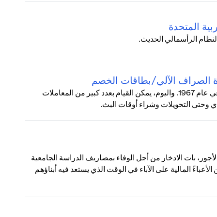
بية المتحدة
لنظام الرأسمالي الحديث.
زة الصراف الآلي/بطاقات الخصم
زادت شعبية ماكينات الصراف الآلي (ATM) بشكل مطرد منذ طرحها في عام 1967. واليوم، يمكن القيام بعدد كبير من المعاملات
دي وحتى التحويلات وشراء أوقات البث.
لأجور، بات الادخار من أجل الوفاء بمصاريف الدراسة الجامعية
أعباءً المالية على الآباء في الوقت الذي يستعد فيه أبناؤهم