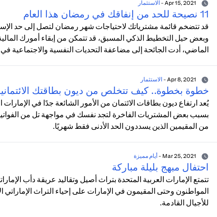
Apr 15, 2021
-
الاستثمار
11 نصيحة للحد من إنفاقك في رمضان هذا العام
قد تتضخم قائمة مشترياتك لاحتياجات شهر رمضان لتصل إلى حد الإسرا
وبعض حيل التخطيط الذكي المسبق، قد تتمكن من إبقاء أمورك المالية
الماضي، أدت الجائحة إلى مضاعفة التحديات النفسية والاجتماعية في 
Apr 8, 2021
-
الاستثمار
خطوة بخطوة.. كيف تتخلص من ديون بطاقتك الائتماني
يُعد ارتفاع ديون بطاقات الائتمان من الأمور الشائعة جدًا في الإمارات
بسبب بعض المشتريات الفاخرة لتجد نفسك في مواجهة تل من الفواتير ال
من المقيمين الذين يسددون الحد الأدنى فقط شهريًا.
Mar 25, 2021
-
أيام مميزة
احتفال مبهج بليلة مباركة
تتمتع الإمارات العربية المتحدة بتراث أصيل وتقاليد عريقة دأب الإمارات
المواطنون وحتى المقيمون في الإمارات على إحياء التراث الإماراتي
للأجيال القادمة.