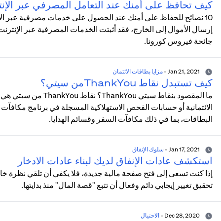
كيف تحافظ على أمنك عند التعامل المصرفي عبر الإن
10 نصائح للحفاظ على أمنك عند الحصول على خدمات مصرفية عبر الإنت
إرسال الأموال إلى الخارج، فقد أثبتت الخدمات المصرفية عبر الإنتر
جائحة فيروس كورونا.
Jan 21, 2021
-
مزايا بطاقات الائتمان
كيف تستبدل نقاط ThankYouمن سيتي؟
ما المقصود بنقاط سيتي 
البطاقات، بما في ذلك مكافآت السفر وقسائم الهدايا.
Jan 17, 2021
-
سلوك الإنفاق
استكشف عادات الإنفاق لديك لبناء عادات الادخار
إذا كنت تسعى إلى فتح صفحة مالية جديدة، فلا يكفي أن تلقي نظرة خ
تحقيق تغيير إيجابي دائم وفعال أن تتبع "قصة المال" منذ بدايتها.
Dec 28, 2020
-
الاحتيال