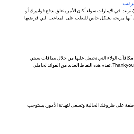
ترنت
رنت في الإمارات سواء أكان الأمر يتعلق بدفع فواتيرك أو
نت أنها مريحة بشكل خاص للتغلب على المتاعب التي فرضتها
ThankYou؟ نقاط ThankYou من سيتي هي مكافآت الولاء التي تحصل عليها من خلال بطاقات سيتي
الائتمانية أو حسابات الفحص الاستهلاكية المسجلة في برنامج مكافآت Thankyou. تقدم هذه النقاط العديد من الفوائد لحاملي
اطفة على ظروفك الحالية وتسعى لتهدئة الأمور. يستوجب