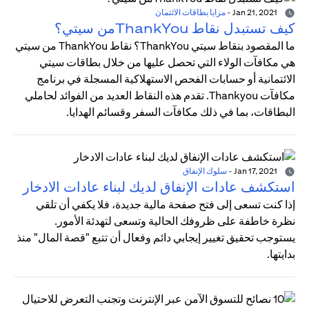
Jan 21, 2021
-
مزايا بطاقات الائتمان
كيف تستبدل نقاط ThankYouمن سيتي؟
ما المقصود بنقاط سيتي ThankYou؟ نقاط ThankYou من سيتي
هي مكافآت الولاء التي تحصل عليها من خلال بطاقات سيتي
الائتمانية أو حسابات الفحص الاستهلاكية المسجلة في برنامج
مكافآت Thankyou. تقدم هذه النقاط العديد من الفوائد لحاملي
البطاقات، بما في ذلك مكافآت السفر وقسائم الهدايا.
Jan 17, 2021
-
سلوك الإنفاق
استكشف عادات الإنفاق لديك لبناء عادات الادخار
إذا كنت تسعى إلى فتح صفحة مالية جديدة، فلا يكفي أن تلقي
نظرة خاطفة على ظروفك الحالية وتسعى لتهدئة الأمور.
يستوجب تحقيق تغيير إيجابي دائم وفعال أن تتبع "قصة المال" منذ
بدايتها.