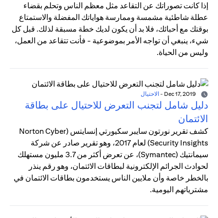
إذا كانت تصوراتك عن التقاعد مثل معظم الناس وتحلم بقضاء
عطلة شاطئية مشمسة وممارسة هواياتك المفضلة والاستمتاع
بوقتك مع أحبائك، فلا بد أن يكون لديك خطة مسبقة لذلك. قبل كل
شيء، ينبغي أن تواجه الأمر بموضوعية - فأنت تتقاعد من العمل،
وليس من الحياة.
Dec 17, 2019
-
الاحتيال
دليل شامل لتجنب التعرض للاحتيال على بطاقة
الائتمان
كشف تقرير نورتون سايبر سكيورتي إنسايتس (Norton Cyber
Security Insights) لعام 2017، وهو تقرير صادر عن شركة
سيمانتيك (Symantec)، عن تعرض أكثر من 3.7 مليون مستهلك
لحوادث الجرائم الإلكترونية لبطاقات الائتمان، وهو رقم ينذر
بالخطر خاصة وأن ملايين الناس يستخدمون بطاقات الائتمان في
مشترياتهم اليومية.