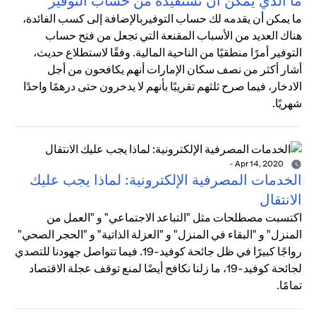
ما الذي يمكن أن تستفيده من حساب التوفير
ما يمكن أن يقدمه لك حساب التوفيربالإضافة إلى كسب الفائدة،
هناك العديد من الأسباب المقنعة التي تجعل من فتح حساب
التوفير أمرًا منطقيًا من الناحية المالية. وفقًا لاستطلاع حديث،
أشار أكثر من نصف سكان الإمارات أنهم يكافحون من أجل
الادخار، فيما صرح ثلثهم تقريبًا بأنهم لا يدخرون حتى درهمًا واحدًا
شهريًا.
-
Apr 14, 2020
الخدمات المصرفية الإلكترونية: لماذا يجب عليك
الانتقال
اكتسبت مصطلحات مثل "التباعد الاجتماعي" و "العمل من
المنزل" و "البقاء في المنزل" و "العزلة الذاتية" و "الحجر الصحي"
رواجًا كبيرًا في ظل جائحة كوفيد-19. فيما تتواصل جهودنا للتصدي
لجائحة كوفيد-19، ما زلنا نكافح أيضًا لمنع توقف عجلة الاقتصاد
تمامًا.