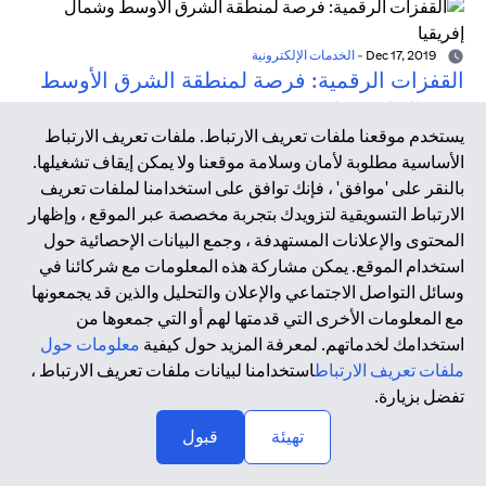
Dec 17, 2019
-
الخدمات الإلكترونية
القفزات الرقمية: فرصة لمنطقة الشرق الأوسط
وشمال إفريقيا
يستخدم موقعنا ملفات تعريف الارتباط. ملفات تعريف الارتباط
تشير أبحاث شركة ماكينزي (McKinsey) إلى أن السوق الرقمية
الأساسية مطلوبة لأمان وسلامة موقعنا ولا يمكن إيقاف تشغيلها.
يمكن أن تضيف 95 مليار دولار سنويًا إلى الناتج المحلي الإجمالي
بالنقر على 'موافق' ، فإنك توافق على استخدامنا لملفات تعريف
السنوي للشرق الأوسط بحلول عام 2020 إذا ما تم اتخاذ التدابير
الارتباط التسويقية لتزويدك بتجربة مخصصة عبر الموقع ، وإظهار
الصحيحة من قبل الحكومات والشركات ومؤسسات التمويل
المحتوى والإعلانات المستهدفة ، وجمع البيانات الإحصائية حول
والكوادر المتخصصة في الفضاء الرقمي.
استخدام الموقع. يمكن مشاركة هذه المعلومات مع شركائنا في
وسائل التواصل الاجتماعي والإعلان والتحليل والذين قد يجمعونها
مع المعلومات الأخرى التي قدمتها لهم أو التي جمعوها من
Dec 17, 2019
-
التكنولوجيا المالية
استخدامك لخدماتهم. لمعرفة المزيد حول كيفية
معلومات حول
عصر التكنولوجيا المالية
ملفات تعريف الارتباط
استخدامنا لبيانات ملفات تعريف الارتباط ،
أدت الأزمة المالية العالمية في عام 2008 وما نتج عنها من
تفضل بزيارة.
تداعيات إلى تسريع الحاجة إلى الابتكار داخل هذا القطاع، ومن هنا
↑
تهيئة
قبول
بزغ مصطلح التكنولوجيا المالية من رحم التعاون المكثف بين
أصحاب المصلحة داخل القطاع. تعتمد التكنولوجيا المالية على