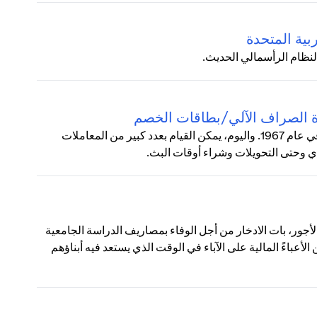
بية المتحدة
لنظام الرأسمالي الحديث.
زة الصراف الآلي/بطاقات الخصم
زادت شعبية ماكينات الصراف الآلي (ATM) بشكل مطرد منذ طرحها في عام 1967. واليوم، يمكن القيام بعدد كبير من المعاملات
دي وحتى التحويلات وشراء أوقات البث.
لأجور، بات الادخار من أجل الوفاء بمصاريف الدراسة الجامعية
أعباءً المالية على الآباء في الوقت الذي يستعد فيه أبناؤهم