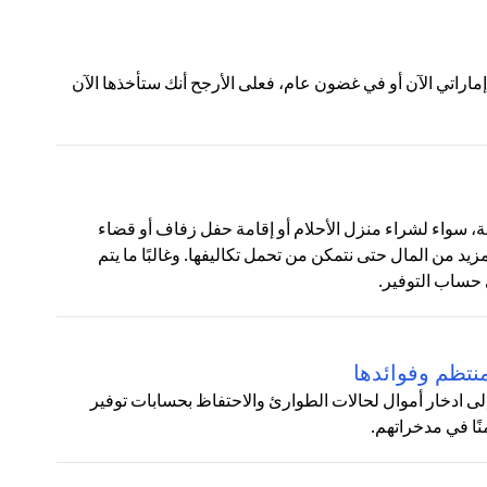
لات التالية:ج: إذا عرض عليك شخص ما منحك 100 درهم إماراتي الآن أو في غضون عام، فعلى الأرجح أنك ستأخذها الآن
نوعة، سواء لشراء منزل الأحلام أو إقامة حفل زفاف أو قضاء
زيد من المال حتى نتمكن من تحمل تكاليفها. وغالبًا ما يتم
 حساب التوفير.
نتظم وفوائدها
لى ادخار أموال لحالات الطوارئ والاحتفاظ بحسابات توفير
نًا في مدخراتهم.