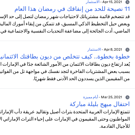
Apr 15, 2021
-
الاستثمار
11 نصيحة للحد من إنفاقك في رمضان هذا العام
قد تتضخم قائمة مشترياتك لاحتياجات شهر رمضان لتصل إلى حد الإسرا
وبعض حيل التخطيط الذكي المسبق، قد تتمكن من إبقاء أمورك المالية
الماضي، أدت الجائحة إلى مضاعفة التحديات النفسية والاجتماعية في 
Apr 8, 2021
-
الاستثمار
خطوة بخطوة.. كيف تتخلص من ديون بطاقتك الائتماني
يُعد ارتفاع ديون بطاقات الائتمان من الأمور الشائعة جدًا في الإمارات
بسبب بعض المشتريات الفاخرة لتجد نفسك في مواجهة تل من الفواتير ال
من المقيمين الذين يسددون الحد الأدنى فقط شهريًا.
Mar 25, 2021
-
أيام مميزة
احتفال مبهج بليلة مباركة
تتمتع الإمارات العربية المتحدة بتراث أصيل وتقاليد عريقة دأب الإمارات
المواطنون وحتى المقيمون في الإمارات على إحياء التراث الإماراتي
للأجيال القادمة.