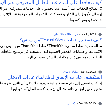
كيف تحافظ على أمنك عند التعامل المصرفي عبر الإن
10 نصائح للحفاظ على أمنك عند الحصول على خدمات مصرفية عبر الإنت
إرسال الأموال إلى الخارج، فقد أثبتت الخدمات المصرفية عبر الإنتر
جائحة فيروس كورونا.
Jan 21, 2021
-
مزايا بطاقات الائتمان
كيف تستبدل نقاط ThankYouمن سيتي؟
ما المقصود بنقاط سيتي 
البطاقات، بما في ذلك مكافآت السفر وقسائم الهدايا.
Jan 17, 2021
-
سلوك الإنفاق
استكشف عادات الإنفاق لديك لبناء عادات الادخار
إذا كنت تسعى إلى فتح صفحة مالية جديدة، فلا يكفي أن تلقي نظرة خ
تحقيق تغيير إيجابي دائم وفعال أن تتبع "قصة المال" منذ بدايتها.
Dec 28, 2020
-
الاحتيال