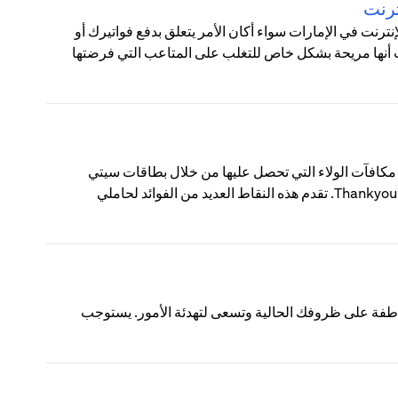
ترنت
رنت في الإمارات سواء أكان الأمر يتعلق بدفع فواتيرك أو
نت أنها مريحة بشكل خاص للتغلب على المتاعب التي فرضتها
ThankYou؟ نقاط ThankYou من سيتي هي مكافآت الولاء التي تحصل عليها من خلال بطاقات سيتي
الائتمانية أو حسابات الفحص الاستهلاكية المسجلة في برنامج مكافآت Thankyou. تقدم هذه النقاط العديد من الفوائد لحاملي
اطفة على ظروفك الحالية وتسعى لتهدئة الأمور. يستوجب