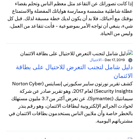
إذا كانت تصوراتك عن التقاعد مثل معظم الناس وتحلم بقضاء
عطلة شاطئية مشمسة وممارسة هواياتك المفضلة والاستمتاع
بوقتك مع أحبائك، فلا بد أن يكون لديك خطة مسبقة لذلك. قبل كل
شيء، ينبغي أن تواجه الأمر بموضوعية - فأنت تتقاعد من العمل،
وليس من الحياة.
Dec 17, 2019
-
الاحتيال
دليل شامل لتجنب التعرض للاحتيال على بطاقة
الائتمان
كشف تقرير نورتون سايبر سكيورتي إنسايتس (Norton Cyber
Security Insights) لعام 2017، وهو تقرير صادر عن شركة
سيمانتيك (Symantec)، عن تعرض أكثر من 3.7 مليون مستهلك
لحوادث الجرائم الإلكترونية لبطاقات الائتمان، وهو رقم ينذر
بالخطر خاصة وأن ملايين الناس يستخدمون بطاقات الائتمان في
مشترياتهم اليومية.