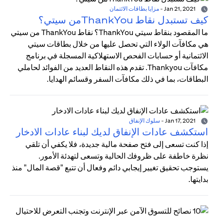
Jan 21, 2021
-
مزايا بطاقات الائتمان
كيف تستبدل نقاط ThankYouمن سيتي؟
ما المقصود بنقاط سيتي ThankYou؟ نقاط ThankYou من سيتي
هي مكافآت الولاء التي تحصل عليها من خلال بطاقات سيتي
الائتمانية أو حسابات الفحص الاستهلاكية المسجلة في برنامج
مكافآت Thankyou. تقدم هذه النقاط العديد من الفوائد لحاملي
البطاقات، بما في ذلك مكافآت السفر وقسائم الهدايا.
Jan 17, 2021
-
سلوك الإنفاق
استكشف عادات الإنفاق لديك لبناء عادات الادخار
إذا كنت تسعى إلى فتح صفحة مالية جديدة، فلا يكفي أن تلقي
نظرة خاطفة على ظروفك الحالية وتسعى لتهدئة الأمور.
يستوجب تحقيق تغيير إيجابي دائم وفعال أن تتبع "قصة المال" منذ
بدايتها.