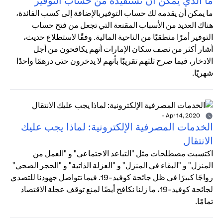
ما الذي يمكن أن تستفيده من حساب التوفير
ما يمكن أن يقدمه لك حساب التوفيربالإضافة إلى كسب الفائدة،
هناك العديد من الأسباب المقنعة التي تجعل من فتح حساب
التوفير أمرًا منطقيًا من الناحية المالية. وفقًا لاستطلاع حديث،
أشار أكثر من نصف سكان الإمارات أنهم يكافحون من أجل
الادخار، فيما صرح ثلثهم تقريبًا بأنهم لا يدخرون حتى درهمًا واحدًا
شهريًا.
-
Apr 14, 2020
الخدمات المصرفية الإلكترونية: لماذا يجب عليك
الانتقال
اكتسبت مصطلحات مثل "التباعد الاجتماعي" و "العمل من
المنزل" و "البقاء في المنزل" و "العزلة الذاتية" و "الحجر الصحي"
رواجًا كبيرًا في ظل جائحة كوفيد-19. فيما تتواصل جهودنا للتصدي
لجائحة كوفيد-19، ما زلنا نكافح أيضًا لمنع توقف عجلة الاقتصاد
تمامًا.