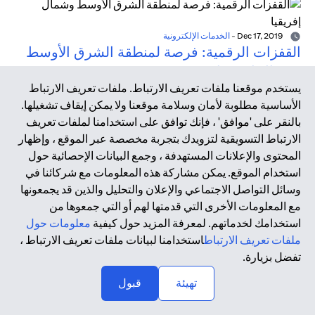
Dec 17, 2019
-
الخدمات الإلكترونية
القفزات الرقمية: فرصة لمنطقة الشرق الأوسط
وشمال إفريقيا
يستخدم موقعنا ملفات تعريف الارتباط. ملفات تعريف الارتباط
تشير أبحاث شركة ماكينزي (McKinsey) إلى أن السوق الرقمية
الأساسية مطلوبة لأمان وسلامة موقعنا ولا يمكن إيقاف تشغيلها.
يمكن أن تضيف 95 مليار دولار سنويًا إلى الناتج المحلي الإجمالي
بالنقر على 'موافق' ، فإنك توافق على استخدامنا لملفات تعريف
السنوي للشرق الأوسط بحلول عام 2020 إذا ما تم اتخاذ التدابير
الارتباط التسويقية لتزويدك بتجربة مخصصة عبر الموقع ، وإظهار
الصحيحة من قبل الحكومات والشركات ومؤسسات التمويل
المحتوى والإعلانات المستهدفة ، وجمع البيانات الإحصائية حول
والكوادر المتخصصة في الفضاء الرقمي.
استخدام الموقع. يمكن مشاركة هذه المعلومات مع شركائنا في
وسائل التواصل الاجتماعي والإعلان والتحليل والذين قد يجمعونها
مع المعلومات الأخرى التي قدمتها لهم أو التي جمعوها من
Dec 17, 2019
-
التكنولوجيا المالية
استخدامك لخدماتهم. لمعرفة المزيد حول كيفية
معلومات حول
عصر التكنولوجيا المالية
ملفات تعريف الارتباط
استخدامنا لبيانات ملفات تعريف الارتباط ،
أدت الأزمة المالية العالمية في عام 2008 وما نتج عنها من
تفضل بزيارة.
تداعيات إلى تسريع الحاجة إلى الابتكار داخل هذا القطاع، ومن هنا
↑
تهيئة
قبول
بزغ مصطلح التكنولوجيا المالية من رحم التعاون المكثف بين
أصحاب المصلحة داخل القطاع. تعتمد التكنولوجيا المالية على