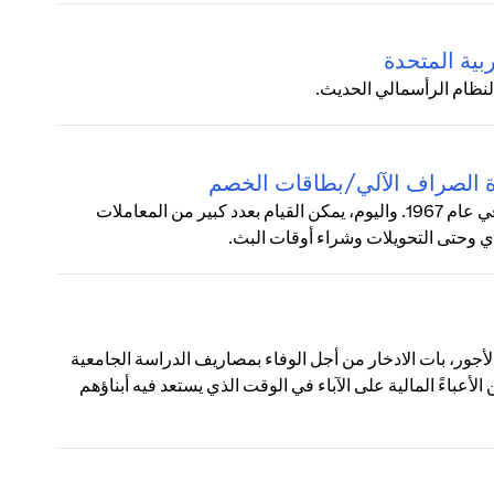
بية المتحدة
لنظام الرأسمالي الحديث.
زة الصراف الآلي/بطاقات الخصم
زادت شعبية ماكينات الصراف الآلي (ATM) بشكل مطرد منذ طرحها في عام 1967. واليوم، يمكن القيام بعدد كبير من المعاملات
دي وحتى التحويلات وشراء أوقات البث.
لأجور، بات الادخار من أجل الوفاء بمصاريف الدراسة الجامعية
أعباءً المالية على الآباء في الوقت الذي يستعد فيه أبناؤهم