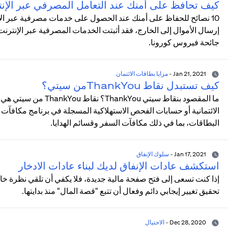
كيف تحافظ على أمنك عند التعامل المصرفي عبر الإن
10 نصائح للحفاظ على أمنك عند الحصول على خدمات مصرفية عبر الإنت
إرسال الأموال إلى الخارج، فقد أثبتت الخدمات المصرفية عبر الإنتر
جائحة فيروس كورونا.
Jan 21, 2021
-
مزايا بطاقات الائتمان
كيف تستبدل نقاط ThankYouمن سيتي؟
ما المقصود بنقاط سيتي 
البطاقات، بما في ذلك مكافآت السفر وقسائم الهدايا.
Jan 17, 2021
-
سلوك الإنفاق
استكشف عادات الإنفاق لديك لبناء عادات الادخار
إذا كنت تسعى إلى فتح صفحة مالية جديدة، فلا يكفي أن تلقي نظرة خ
تحقيق تغيير إيجابي دائم وفعال أن تتبع "قصة المال" منذ بدايتها.
Dec 28, 2020
-
الاحتيال