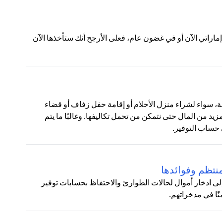
لات التالية:ج: إذا عرض عليك شخص ما منحك 100 درهم إماراتي الآن أو في غضون عام، فعلى الأرجح أنك ستأخذها الآن
نوعة، سواء لشراء منزل الأحلام أو إقامة حفل زفاف أو قضاء
زيد من المال حتى نتمكن من تحمل تكاليفها. وغالبًا ما يتم
 حساب التوفير.
نتظم وفوائدها
لى ادخار أموال لحالات الطوارئ والاحتفاظ بحسابات توفير
نًا في مدخراتهم.