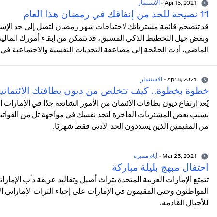
Apr 15, 2021
-
الاستثمار
11 نصيحة للحد من إنفاقك في رمضان هذا العام
قد تتضخم قائمة مشترياتك لاحتياجات شهر رمضان لتصل إلى حد الإسرا
وبعض حيل التخطيط الذكي المسبق، قد تتمكن من إبقاء أمورك المالية
الماضي، أدت الجائحة إلى مضاعفة التحديات النفسية والاجتماعية في 
Apr 8, 2021
-
الاستثمار
خطوة بخطوة.. كيف تتخلص من ديون بطاقتك الائتماني
يُعد ارتفاع ديون بطاقات الائتمان من الأمور الشائعة جدًا في الإمارات
بسبب بعض المشتريات الفاخرة لتجد نفسك في مواجهة تل من الفواتير ال
من المقيمين الذين يسددون الحد الأدنى فقط شهريًا.
Mar 25, 2021
-
أيام مميزة
احتفال مبهج بليلة مباركة
تتمتع الإمارات العربية المتحدة بتراث أصيل وتقاليد عريقة دأب الإمارات
المواطنون وحتى المقيمون في الإمارات على إحياء التراث الإماراتي
للأجيال القادمة.