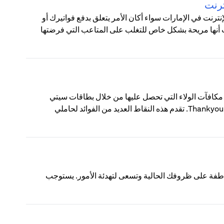
ترنت
رنت في الإمارات سواء أكان الأمر يتعلق بدفع فواتيرك أو
نت أنها مريحة بشكل خاص للتغلب على المتاعب التي فرضتها
ThankYou؟ نقاط ThankYou من سيتي هي مكافآت الولاء التي تحصل عليها من خلال بطاقات سيتي
الائتمانية أو حسابات الفحص الاستهلاكية المسجلة في برنامج مكافآت Thankyou. تقدم هذه النقاط العديد من الفوائد لحاملي
اطفة على ظروفك الحالية وتسعى لتهدئة الأمور. يستوجب