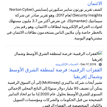
الائتمان
كشف تقرير نورتون سايبر سكيورتي إنسايتس (Norton Cyber
Security Insights) لعام 2017، وهو تقرير صادر عن شركة
سيمانتيك (Symantec)، عن تعرض أكثر من 3.7 مليون مستهلك
لحوادث الجرائم الإلكترونية لبطاقات الائتمان، وهو رقم ينذر
بالخطر خاصة وأن ملايين الناس يستخدمون بطاقات الائتمان في
مشترياتهم اليومية.
Dec 17, 2019
-
الخدمات الإلكترونية
القفزات الرقمية: فرصة لمنطقة الشرق الأوسط
وشمال إفريقيا
تشير أبحاث شركة ماكينزي (McKinsey) إلى أن السوق الرقمية
يمكن أن تضيف 95 مليار دولار سنويًا إلى الناتج المحلي الإجمالي
السنوي للشرق الأوسط بحلول عام 2020 إذا ما تم اتخاذ التدابير
الصحيحة من قبل الحكومات والشركات ومؤسسات التمويل
والكوادر المتخصصة في الفضاء الرقمي.