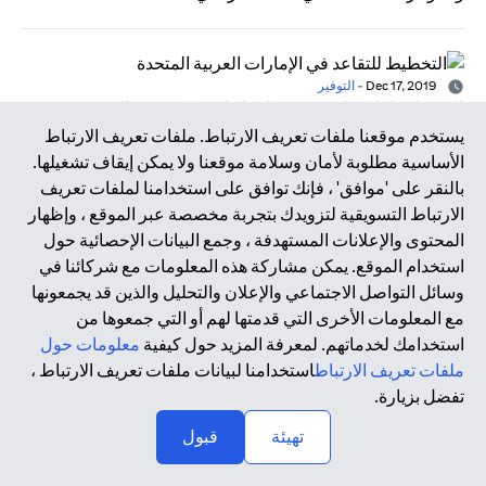
Dec 17, 2019
-
التوفير
التخطيط للتقاعد في الإمارات العربية المتحدة
يستخدم موقعنا ملفات تعريف الارتباط. ملفات تعريف الارتباط
إذا كانت تصوراتك عن التقاعد مثل معظم الناس وتحلم بقضاء
الأساسية مطلوبة لأمان وسلامة موقعنا ولا يمكن إيقاف تشغيلها.
عطلة شاطئية مشمسة وممارسة هواياتك المفضلة والاستمتاع
بالنقر على 'موافق' ، فإنك توافق على استخدامنا لملفات تعريف
بوقتك مع أحبائك، فلا بد أن يكون لديك خطة مسبقة لذلك. قبل كل
الارتباط التسويقية لتزويدك بتجربة مخصصة عبر الموقع ، وإظهار
شيء، ينبغي أن تواجه الأمر بموضوعية - فأنت تتقاعد من العمل،
المحتوى والإعلانات المستهدفة ، وجمع البيانات الإحصائية حول
وليس من الحياة.
استخدام الموقع. يمكن مشاركة هذه المعلومات مع شركائنا في
وسائل التواصل الاجتماعي والإعلان والتحليل والذين قد يجمعونها
مع المعلومات الأخرى التي قدمتها لهم أو التي جمعوها من
Dec 17, 2019
-
التكنولوجيا المالية
استخدامك لخدماتهم. لمعرفة المزيد حول كيفية
معلومات حول
عصر التكنولوجيا المالية
ملفات تعريف الارتباط
استخدامنا لبيانات ملفات تعريف الارتباط ،
أدت الأزمة المالية العالمية في عام 2008 وما نتج عنها من
تفضل بزيارة.
تداعيات إلى تسريع الحاجة إلى الابتكار داخل هذا القطاع، ومن هنا
↑
تهيئة
قبول
بزغ مصطلح التكنولوجيا المالية من رحم التعاون المكثف بين
أصحاب المصلحة داخل القطاع. تعتمد التكنولوجيا المالية على