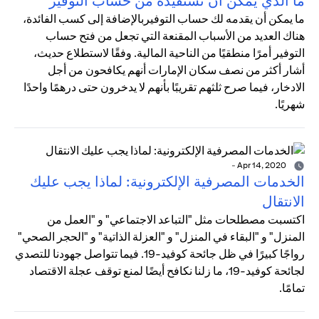
ما الذي يمكن أن تستفيده من حساب التوفير
ما يمكن أن يقدمه لك حساب التوفيربالإضافة إلى كسب الفائدة،
هناك العديد من الأسباب المقنعة التي تجعل من فتح حساب
التوفير أمرًا منطقيًا من الناحية المالية. وفقًا لاستطلاع حديث،
أشار أكثر من نصف سكان الإمارات أنهم يكافحون من أجل
الادخار، فيما صرح ثلثهم تقريبًا بأنهم لا يدخرون حتى درهمًا واحدًا
شهريًا.
-
Apr 14, 2020
الخدمات المصرفية الإلكترونية: لماذا يجب عليك
الانتقال
اكتسبت مصطلحات مثل "التباعد الاجتماعي" و "العمل من
المنزل" و "البقاء في المنزل" و "العزلة الذاتية" و "الحجر الصحي"
رواجًا كبيرًا في ظل جائحة كوفيد-19. فيما تتواصل جهودنا للتصدي
لجائحة كوفيد-19، ما زلنا نكافح أيضًا لمنع توقف عجلة الاقتصاد
تمامًا.