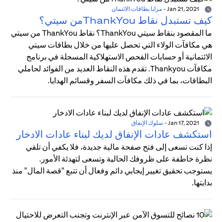
Jan 21, 2021
-
مزايا بطاقات الائتمان
كيف تستبدل نقاط ThankYouمن سيتي؟
ما المقصود بنقاط سيتي ThankYou؟ نقاط ThankYou من سيتي
هي مكافآت الولاء التي تحصل عليها من خلال بطاقات سيتي
الائتمانية أو حسابات الفحص الاستهلاكية المسجلة في برنامج
مكافآت Thankyou. تقدم هذه النقاط العديد من الفوائد لحاملي
البطاقات، بما في ذلك مكافآت السفر وقسائم الهدايا.
Jan 17, 2021
-
سلوك الإنفاق
استكشف عادات الإنفاق لديك لبناء عادات الادخار
إذا كنت تسعى إلى فتح صفحة مالية جديدة، فلا يكفي أن تلقي
نظرة خاطفة على ظروفك الحالية وتسعى لتهدئة الأمور.
يستوجب تحقيق تغيير إيجابي دائم وفعال أن تتبع "قصة المال" منذ
بدايتها.