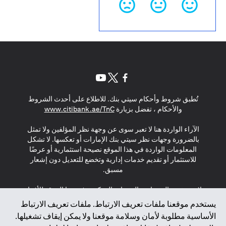
(opens in a new tab)
(opens in a new tab)
(opens in a new tab)
تُطبق شروط وأحكام سيتي بنك. للاطلاع على أحدث الشروط
(opens in a new tab)
والأحكام ، تفضل بزيارة
www.citibank.ae/TnC
الآراء الواردة هنا لا تعبر سوى عن وجهة نظر المؤلفين ولا تمثل
بالضرورة وجهات نظر سيتي بنك الإمارات أو تعكسها. لا تشكل
المعلومات الواردة في هذا الموقع نصيحة استثمارية أو عرضًا
للاستثمار أو تقديم خدمات إدارية وتخضع للتعديل دون إشعار
مسبق.
لا يتم تقديم المنتجات والخدمات المذكورة في هذا الموقع للأفراد
المقيمين في الاتحاد الأوروبي أو المنطقة الاقتصادية الأوروبية أو
يستخدم موقعنا ملفات تعريف الارتباط. ملفات تعريف الارتباط
سويسرا أو غيرنسي أو جيرسي أو موناكو أو سان مارينو أو
الأساسية مطلوبة لأمان وسلامة موقعنا ولا يمكن إيقاف تشغيلها.
الفاتيكان أو جزيرة مان أو المملكة المتحدة أو خصوصية البيانات