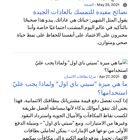
May 25, 2021
-
الصحة
نصائح مفيدة للتمسك بالعادات الجيدة
يقول المثل الشهير: حياتك هي عاداتك. يبدو هذا صحيحًا
بالتأكيد في عالم اليوم المشتت اجتماعيًا خاصة وأننا
مجبرون على الاعتماد على أنفسنا للحفاظ على نمط حياة
صحي ومتوازن.
Apr 27, 2021
-
مزايا بطاقات الائتمان
ما هي ميزة "سيتي باي اول" ولماذا يجب عليّ
استخدامها؟
إذا كنت تفضل دفع قيمة مشترياتك ببطاقتك الائتمانية، فهذا
يعني أنك تنفق أموالك بذكاء لأنها ببساطة أفضل طريقة
لكسب نقاط المكافآت والأميال الجوية واسترداد النقود
وغيرها من الامتيازات. ومع "سيتي باي اول" – وسيلة الدفع
الأولى من نوعها في الإمارات - يمكن لحاملي بطاقات
الائتمان تحويل مدفوعاتهم الكبيرة إلى مكافآت يمكنهم