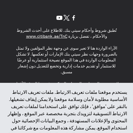
(opens in a new tab)
(opens in a new tab)
(opens in a new tab)
تُطبق شروط وأحكام سيتي بنك. للاطلاع على أحدث الشروط
(opens in a new tab)
والأحكام ، تفضل بزيارة
www.citibank.ae/TnC
الآراء الواردة هنا لا تعبر سوى عن وجهة نظر المؤلفين ولا تمثل
بالضرورة وجهات نظر سيتي بنك الإمارات أو تعكسها. لا تشكل
المعلومات الواردة في هذا الموقع نصيحة استثمارية أو عرضًا
للاستثمار أو تقديم خدمات إدارية وتخضع للتعديل دون إشعار
مسبق.
لا يتم تقديم المنتجات والخدمات المذكورة في هذا الموقع للأفراد
المقيمين في الاتحاد الأوروبي أو المنطقة الاقتصادية الأوروبية أو
يستخدم موقعنا ملفات تعريف الارتباط. ملفات تعريف الارتباط
سويسرا أو غيرنسي أو جيرسي أو موناكو أو سان مارينو أو
الأساسية مطلوبة لأمان وسلامة موقعنا ولا يمكن إيقاف تشغيلها.
الفاتيكان أو جزيرة مان أو المملكة المتحدة أو خصوصية البيانات
بالنقر على 'موافق' ، فإنك توافق على استخدامنا لملفات تعريف
(لائحة حماية البيانات العامة \ قانون حماية البيانات الشخصية
الارتباط التسويقية لتزويدك بتجربة مخصصة عبر الموقع ، وإظهار
العامة \ قانون خصوصية نيوزيلندا). المحتوى الموجود في هذه
الصفحة ليس ولا ينبغي تفسيره على أنه عرض أو دعوة أو دعوة
المحتوى والإعلانات المستهدفة ، وجمع البيانات الإحصائية حول
لشراء أو بيع أي من المنتجات والخدمات المذكورة هنا لمثل هؤلاء
استخدام الموقع. يمكن مشاركة هذه المعلومات مع شركائنا في
الأفراد.