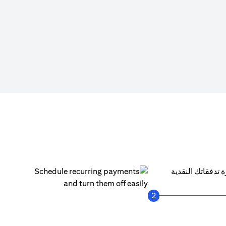
انقرعلى "سيتي باي أول (PayAll) "
 ليست مجرد مدفوعات كبيرة وحسب، بل هي الأكثر اهمية أيضًا. ولهذا يتيح لك سيتي باي أول (PayAll) إدارة تدفقاتك النقدية
2
احصل على إشعار في كل مرة يتم فيها الدفع