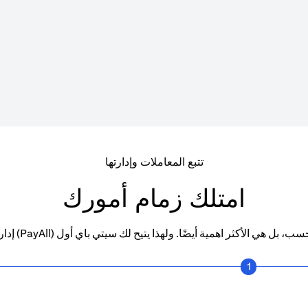
تتبع المعاملات وإدارتها
امتلك زمام أمورك
إيجار منزلك ونفقات تعليم أولادك
1