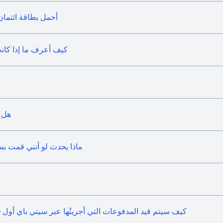
أحمل بطاقة ائتمان
كيف أعرف ما إذا كانت
هل 
ماذا يحدث لو أنني قمت ب
كيف سيتم قيد المدفوعات التي أجريتُها عبر سيتي باي أول (PayAll) في كشف حساب بطاقة الائتمان الخاصة بي