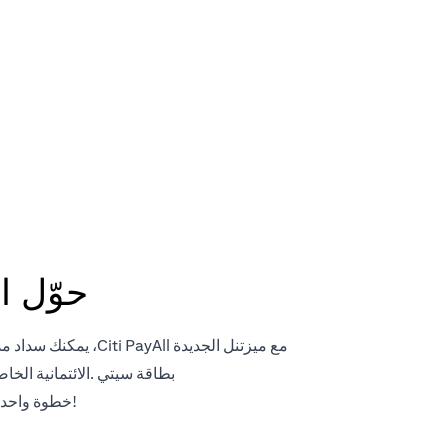
مدفوعا
حوّل ا
مع ميزتنل الجديدة 
بطاقة سيتي .الائتمانية الخ
!خطوة واحدة