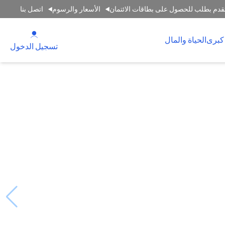
قدم بطلب للحصول على بطاقات الائتمان
الأسعار والرسوم
اتصل بنا
(opens in a new tab)
كبرى
الحياة والمال
(opens in a new tab)
تسجيل الدخول