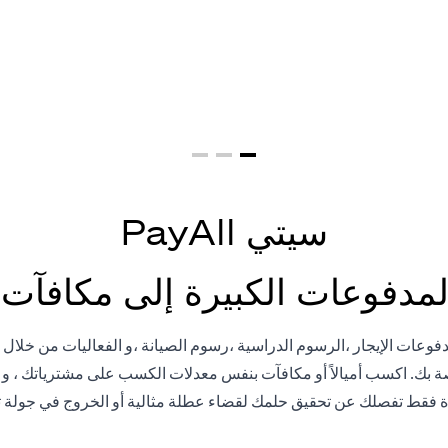
ت كبيرة = نقاط م
سيتي PayAll
لمدفوعات الكبيرة إلى مكافآت 
Citi PayAll، يمكنك سداد مدفوعات الإيجار ،الرسوم الدراسية ،رسوم الصيانة ،و الفعاليات 
اصة بك. اكسب أميالاً أو مكافآت بنفس معدلات الكسب على مشترياتك ، 
 فقط تفصلك عن تحقيق حلمك لقضاء عطلة مثالية أو الخروج في جولة 