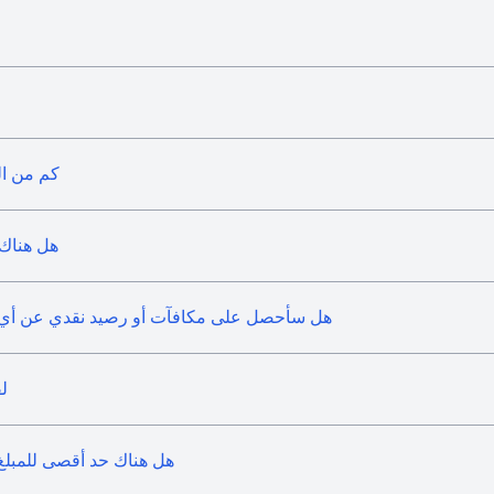
كم من ال
هل هناك ر
هل سأحصل على مكافآت أو رصيد نقدي عن أي رسوم يت
ل
هل هناك حد أقصى للمبلغ الذ