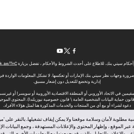
(opens in a new tab)
(opens in a new tab)
(opens in a new tab)
حكام سيتي بنك. للاطلاع على أحدث الشروط والأحكام ، تفضل بزيارة
k.ae/TnC
بالضرورة وجهات نظر سيتي بنك الإمارات أو تعكسها. لا تشكل المعلومات الواردة في 
إدارية وتخضع للتعديل دون إشعار مسبق.
مقيمين في الاتحاد الأوروبي أو المنطقة الاقتصادية الأوروبية أو سويسرا أو غيرنس
\ قانون حماية البيانات الشخصية العامة \ قانون خصوصية نيوزيلندا). المحتوى ال
دعوة لشراء أو بيع أي من المنتجات والخدمات المذكورة هنا لمثل هؤلاء الأفراد.
ة مطلوبة لأمان وسلامة موقعنا ولا يمكن إيقاف تشغيلها. بالنقر على 'مو
بر الموقع ، وإظهار المحتوى والإعلانات المستهدفة ، وجمع البيانات ال
 والإعلان والتحليل والذين قد يجمعونها مع المعلومات الأخرى التي قدم