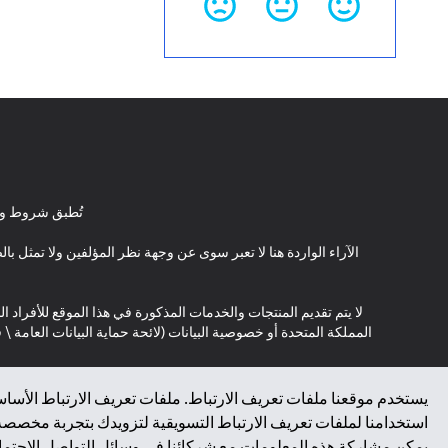
تُطبق شروط وأ
الآراء الواردة هنا لا تعبر سوى عن وجهة نظر المؤلفين ولا تمثل 
لا يتم تقديم المنتجات والخدمات المذكورة في هذا الموقع للأفراد ال
المملكة المتحدة أو خصوصية البيانات (لائحة حماية البيانات العامة 
*GDPR – اللائحة العامة لحماية البيانات؛ * LGPD – Lei Geral de Proteção de Dados Pessoais ; *NZPA – قانون الخصوصية النيوزيلندي
يستخدم موقعنا ملفات تعريف الارتباط. ملفات تعريف الارتباط الأساسي
استخدامنا لملفات تعريف الارتباط التسويقية لتزويدك بتجربة مخصصة ع
يمكن مشاركة هذه المعلومات مع شركائنا في وسائل التواصل الاجتماعي