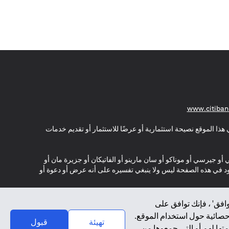
(opens in a new tab)
www.citiban
هذا الموقع نصيحة استثمارية أو عرضًا للاستثمار أو تقديم خدمات
ي أو جيرسي أو موناكو أو سان مارينو أو الفاتيكان أو جزيرة مان أو
موجود في هذه الصفحة ليس ولا ينبغي تفسيره على أنه عرض أو دعوة أو
افق' ، فإنك توافق على
إحصائية حول استخدام الموقع.
تهيئة
قبول
تها لهم أو التي جمعوها من