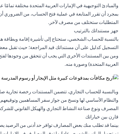
والمبادئ التوجيهية في الإمارات العربية المتحدة مختلفة تمامًا 
بمجرد أن تقرر المتابعة في عملية فتح الحساب، من الضروري أ
المتطلبات ستختلف من مصرف لآخر.
جهز مستنداتك بالترتيب
بالنسبة للحساب الشخصي، ستحتاج إلى تأشيرة إقامة وبطاقة هوية 
التسجيل كدليل على أن مستنداتك قيد المراجعة؛ حيث تقبل معظم 
ومن بين المستندات الأخرى التي يجب أن تتحقق من وجودها ل
العربية المتحدة) وصورة منه.
وبالنسبة للحساب التجاري، تتضمن المستندات رخصة تجارية صا
والنظام الأساسي لها ونسخ من جواز سفر المساهمين وتوقيعهم.
المصرف ونوع صناعة النشاط التجاري والهيكل القانوني للشركة
قارن بين خياراتك
تم تحويل الراتب الشهري. عادةً ما توفر المصارف في الإمارات ا