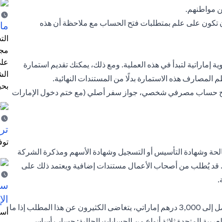
عن مواطنهم.
ن تكون على علم بمتطلبات فتح الحساب مع ملاحظة أن هذه
ما 
الت
مجر
على
إماراتية لتبدأ في هذه العملية. ومع ذلك، يمكنك تقديم استمارة
الش
المصارف هذه الاستمارة بدلًا من المستندات النهائية.
بحي
فتح حساب مصرفي شخصي، جواز سفر أصلي (مع ختم دخول الإمارات
ترش
توف
لحة وشهادة التأسيس أو التسجيل وشهادة الأسهم ومذكرة الشركة
 قد يُطلب من أصحاب الأعمال مستندات إضافية ويعتمد ذلك على
.
سيت
الإ
بينما قد تطلب منك بعض المصارف توافر حد أدنى من الرصيد يصل إلى 3,000 درهم إماراتي، يتغاضى الكثيرون عن هذا المطلب إذا ما
أسل
لعربية المتحدة ثلاثة أنواع من الحسابات الحالية: حساب أساسي