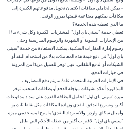
- يمكن لحاملي بطاقات الائتمان تحويل مدفوعاتهم الكبيرة إلى
مكافآت يمكنهم مضاعفة قيمتها بمرور الوقت.
ما الذي تغطيه هذه الخدمة؟
تغطي خدمة "سيتي باي اول" المشتريات الكبيرة وكل شيء بدءًا
من الإيجارات السنوية أو الشهرية والرسوم المدرسية وحتى
رسوم إدارة العقارات السكنية. يمكنك الاستفادة من خدمة "سيتي
باي اول" في دفع قيمة هذه المعاملات بدلا من استخدام النقد أو
الشيكات أو الدفع التلقائي، فهي توفر للعميل مزيدًا من المرونة
في خيارات الدفع.
في الإمارات العربية المتحدة، عادةً ما يتم دفع المصاريف
المذكورة أعلاه بشيكات مؤجلة الدفع أو بطاقات السحب. توفر
ميزة "سيتي باي اول" لحامل البطاقة القدرة على سداد مدفوعات
أكبر، وتسريع التدفق النقدي وزيادة المكافآت مثل نقاط ثانك يو،
وأميال سكاي واردز، والاسترداد النقدي؛ما يتيح لمستخدمي ميزة
"سيتي باي اول" الاقتراب أكثر من عطلة الأحلام التي طال
انتظارها أو الاستمتاع بجولة تسوق مثيرة. هل أنت مهتم لمعرفة