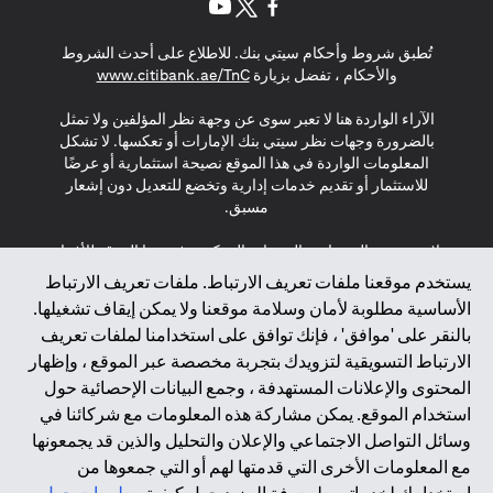
opens in a new tab
opens in a new tab
opens in a new tab
تُطبق شروط وأحكام سيتي بنك. للاطلاع على أحدث الشروط
s in a new tab
والأحكام ، تفضل بزيارة
www.citibank.ae/TnC
الآراء الواردة هنا لا تعبر سوى عن وجهة نظر المؤلفين ولا تمثل
بالضرورة وجهات نظر سيتي بنك الإمارات أو تعكسها. لا تشكل
المعلومات الواردة في هذا الموقع نصيحة استثمارية أو عرضًا
للاستثمار أو تقديم خدمات إدارية وتخضع للتعديل دون إشعار
مسبق.
لا يتم تقديم المنتجات والخدمات المذكورة في هذا الموقع للأفراد
المقيمين في الاتحاد الأوروبي أو المنطقة الاقتصادية الأوروبية أو
يستخدم موقعنا ملفات تعريف الارتباط. ملفات تعريف الارتباط
سويسرا أو غيرنسي أو جيرسي أو موناكو أو سان مارينو أو
الأساسية مطلوبة لأمان وسلامة موقعنا ولا يمكن إيقاف تشغيلها.
الفاتيكان أو جزيرة مان أو المملكة المتحدة أو خصوصية البيانات
بالنقر على 'موافق' ، فإنك توافق على استخدامنا لملفات تعريف
(لائحة حماية البيانات العامة \ قانون حماية البيانات الشخصية
الارتباط التسويقية لتزويدك بتجربة مخصصة عبر الموقع ، وإظهار
العامة \ قانون خصوصية نيوزيلندا). المحتوى الموجود في هذه
الصفحة ليس ولا ينبغي تفسيره على أنه عرض أو دعوة أو دعوة
المحتوى والإعلانات المستهدفة ، وجمع البيانات الإحصائية حول
لشراء أو بيع أي من المنتجات والخدمات المذكورة هنا لمثل هؤلاء
استخدام الموقع. يمكن مشاركة هذه المعلومات مع شركائنا في
الأفراد.
وسائل التواصل الاجتماعي والإعلان والتحليل والذين قد يجمعونها
مع المعلومات الأخرى التي قدمتها لهم أو التي جمعوها من
*GDPR – اللائحة العامة لحماية البيانات؛ * LGPD – Lei Geral de