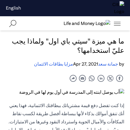
English
ما هي ميزة "سيتي باي اول" ولماذا يجب
عليّ استخدامها؟
by
جمانة سعد
Apr 27, 2021
مزايا بطاقات الائتمان
إذا كنت تفضل دفع قيمة مشترياتك ببطاقتك الائتمانية، فهذا يعني
أنك تنفق أموالك بذكاء لأنها ببساطة أفضل طريقة لكسب نقاط
المكافآت والأميال الجوية واسترداد النقود وغيرها من الامتيازات.
ومع "سيتي باي اول" – وسيلة الدفع الأولى من نوعها في الإمارات