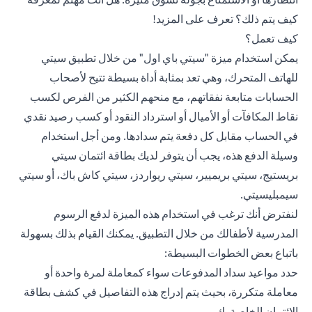
كيف يتم ذلك؟ تعرف على المزيد!
كيف تعمل؟
يمكن استخدام ميزة "سيتي باي اول" من خلال تطبيق سيتي
للهاتف المتحرك، وهي تعد بمثابة أداة بسيطة تتيح لأصحاب
الحسابات متابعة نفقاتهم، مع منحهم الكثير من الفرص لكسب
نقاط المكافآت أو الأميال أو استرداد النقود أو كسب رصيد نقدي
في الحساب مقابل كل دفعة يتم سدادها. ومن أجل استخدام
وسيلة الدفع هذه، يجب أن يتوفر لديك بطاقة ائتمان سيتي
بريستيج، سيتي بريميير، سيتي ريواردز، سيتي كاش باك، أو سيتي
سيمبليسيتي.
لنفترض أنك ترغب في استخدام هذه الميزة لدفع الرسوم
المدرسية لأطفالك من خلال التطبيق. يمكنك القيام بذلك بسهولة
باتباع بعض الخطوات البسيطة:
حدد مواعيد سداد المدفوعات سواء كمعاملة لمرة واحدة أو
معاملة متكررة، بحيث يتم إدراج هذه التفاصيل في كشف بطاقة
الائتمان الخاصة بك.