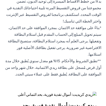
بدءًا من خطط الأقساط الميسرة إلى توحيد الديون، تضمن
مجموعتنا من قروض التقسيط المرنة تلبية احتياجاتك النقدية في
الوقت المحدد. استكشف برنامجنا لقروض التقسيط عبر الإنترنت
واختر الخطة التي تناسبك!
*بناءً على موافقة حد الائتمان. بمجرد الموافقة على حد الائتمان،
سيتم تحويل المبلغ إلى الحساب المقدم قبل استلام البطاقة
وتفعيلها. يرجى العلم أنه بمجرد استلام البطاقة، ستصبح البطاقة
الافتراضية غير ضرورية. يرجى تفعيل بطاقتك الأصلية فور
استلامها.
**تطبق الشروط والأحكام. 15% هو معدل سنوي يُطبق خلال مدة
أول قرض مُسجل على بطاقة ريدي الائتمانية، خلال شهر واحد من
الموافقة على البطاقة. يُطبق فقط على عملاء سيتي الجدد.
ريدي كريديت: أموال نقدية فورية، بحد