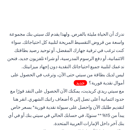
ندرك أن الحياة مليئة بالفرص. ولهذا يقدم لك سيتي بنك مجموعة
واسعة من قروض التقسيط المريحة لتلبية كل احتياجاتك. سواء
كنت ترغب في ترقية جهازك المفضل، أو توحيد رصيد بطاقتك
الائتمانية، أو دفع الرسوم المدرسية، أو شراء تلفزيون جديد، فنحن
ندعمك لتلبية جميع احتياجاتك النقدية دون إجهاد ميزانيتك.
ليس لديك بطاقة من سيتي حتى الآن، وترغب في الحصول على
أموال نقدية فورية؟
جديد
مع سيتي ريدي كريديت، يمكنك الآن الحصول على النقد فورًا مع
new tab
حدود ائتمانية أعلى تصل إلى 6 أضعاف راتبك الشهري.
انقر هنا
لتقديم طلبك الآن واحصل على سيولة نقدية فورية* بسعر خاص
يبدأ من 15%** سنويًا، في حسابك الحالي في سيتي بنك أو في أي
بنك آخر داخل الإمارات العربية المتحدة.