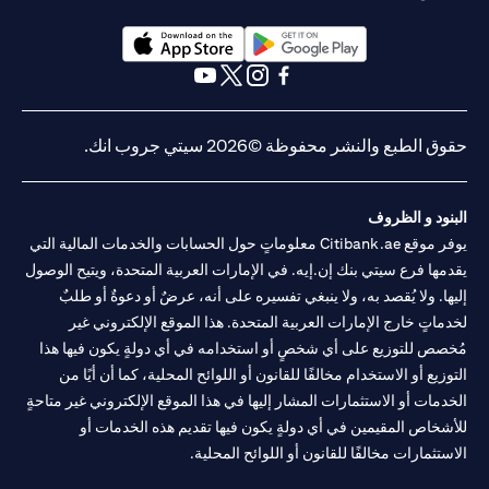
opens in a new tab
opens in a new tab
opens in a new tab
opens in a new tab
opens in a new tab
opens in a new tab
حقوق الطبع والنشر محفوظة ©2026 سيتي جروب انك.
البنود و الظروف
يوفر موقع Citibank.ae معلوماتٍ حول الحسابات والخدمات المالية التي
يقدمها فرع سيتي بنك إن.إيه. في الإمارات العربية المتحدة، ويتيح الوصول
إليها. ولا يُقصد به، ولا ينبغي تفسيره على أنه، عرضٌ أو دعوةٌ أو طلبٌ
لخدماتٍ خارج الإمارات العربية المتحدة. هذا الموقع الإلكتروني غير
مُخصص للتوزيع على أي شخصٍ أو استخدامه في أي دولةٍ يكون فيها هذا
التوزيع أو الاستخدام مخالفًا للقانون أو اللوائح المحلية، كما أن أيًا من
الخدمات أو الاستثمارات المشار إليها في هذا الموقع الإلكتروني غير متاحةٍ
للأشخاص المقيمين في أي دولةٍ يكون فيها تقديم هذه الخدمات أو
الاستثمارات مخالفًا للقانون أو اللوائح المحلية.