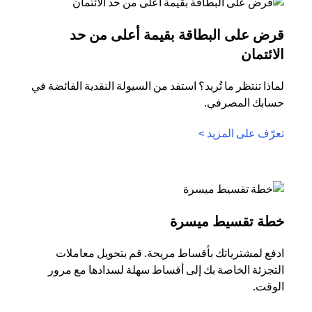
قرض على البطاقة بقيمة أعلى من حد
opens in a new tab
الائتمان
لماذا تنتظر ما تُريد؟ استفد من السيولة النقدية الفائضة في
حسابك المصرفي.
opens in a new tab
تعرّف على المزيد >
opens in a new tab
خطة تقسيط ميسرة
ادفع لمشترياتك بأقساط مريحة. قم بتحويل معاملات
التجزئة الخاصة بك إلى أقساط سهلة لسدادها مع مرور
الوقت.