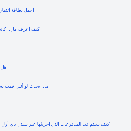
أحمل بطاقة ائتمان
كيف أعرف ما إذا كانت
هل 
ماذا يحدث لو أنني قمت ب
كيف سيتم قيد المدفوعات التي أجريتُها عبر سيتي باي أول (PayAll) في كشف حساب بطاقة الائتمان الخاصة بي