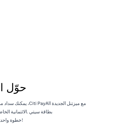
مدفوعا
حوّل ا
مع ميزتنل الجديدة 
بطاقة سيتي .الائتمانية الخ
!خطوة واحدة