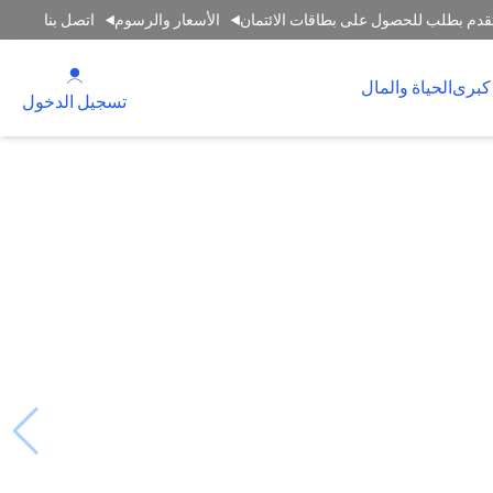
قدم بطلب للحصول على بطاقات الائتمان
الأسعار والرسوم
اتصل بنا
(opens in a new tab)
كبرى
الحياة والمال
(opens in a new tab)
تسجيل الدخول