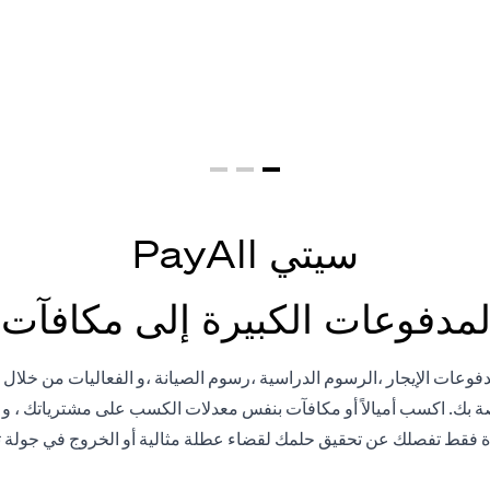
ت كبيرة = نقاط م
سيتي PayAll
لمدفوعات الكبيرة إلى مكافآت 
Citi PayAll، يمكنك سداد مدفوعات الإيجار ،الرسوم الدراسية ،رسوم الصيانة ،و الفعاليات 
اصة بك. اكسب أميالاً أو مكافآت بنفس معدلات الكسب على مشترياتك ، 
 فقط تفصلك عن تحقيق حلمك لقضاء عطلة مثالية أو الخروج في جولة 