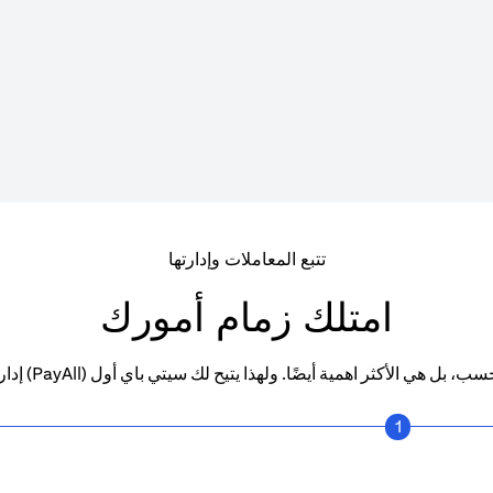
تتبع المعاملات وإدارتها
امتلك زمام أمورك
إيجار منزلك ونفقات تعليم أولادك
1