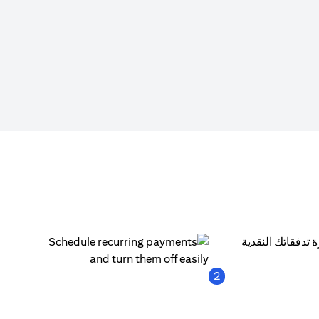
انقرعلى "سيتي باي أول (PayAll) "
 ليست مجرد مدفوعات كبيرة وحسب، بل هي الأكثر اهمية أيضًا. ولهذا يتيح لك سيتي باي أول (PayAll) إدارة تدفقاتك النقدية
2
احصل على إشعار في كل مرة يتم فيها الدفع