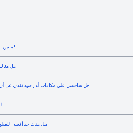
كم من ال
هل هناك ر
هل سأحصل على مكافآت أو رصيد نقدي عن أي رسوم يت
ل
هل هناك حد أقصى للمبلغ الذ