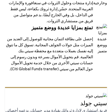
إدارة منتجات وحلول الثروات في سنغافورة والإمارات
العربية المتحدة. حسّن إدارة ثروتك بكفاءة، ليس فقط
في الداخل، بل وفي الخارج أيضًا، بدعم متواصل من
فريق من مستشاري الثروات.
تمتع بمزايا عديدة ووضع متميز
إحصل على بطاقة ائتمان مجانية للوصول إلى العديد من
الميزات مثل جولات الجولف المجانية. تسوق كل ما تتوق
إليه نفسك بعملات متعددة مع محفظة سيتي بنك
العالمية. قم بتحويل الأموال بسرعة وبدون رسوم إلى
حسابات سيتي الأخرى من خلال خدمة تحويل الأموال
حول العالم من سيتي (Citi Global Funds transfer).
تي جولد
يق استشاري لإدارة ثرواتك بقيادة مدير حسابك، يدعمه أخصائي