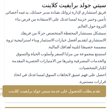
تي جولد برايفيت كلاينت
يق استشاري لإدارة ثرواتك بقيادة مدير حسابك، يدعمه أخصائي
مين وخبير خزينة لمساعدتك على الاستفادة من فرص بناء
ثروة حول العالم.
شكل مستشار المحفظة المتخصص جزءًا من فريقك
استشاري لتقديم أفضل خيارات الاستثمار وبناء استراتيجية ثروة
ممة خصيصًا لتلبية أهدافك المالية.
تمتع بمجموعة من مزايا السفر وأسلوب الحياة والتسوق
لخدمات المصرفية وغيرها من الامتيازات الحصرية المقدمة
بار الشخصيات.
صل على فهم عميق لاتجاهات السوق لمساعدتك في اتخاذ
ارات مستنيرة.
معرفة
 a new tab
تقدم بطلب للحصول على خدمة سيتي جولد برايفيت كلاينت
b
المزيد