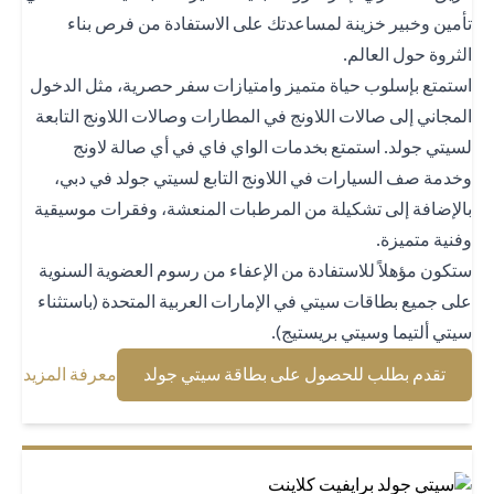
مين وخبير خزينة لمساعدتك على الاستفادة من فرص بناء
ثروة حول العالم.
تمتع بإسلوب حياة متميز وامتيازات سفر حصرية، مثل الدخول
مجاني إلى صالات اللاونج في المطارات وصالات اللاونج التابعة
يتي جولد. استمتع بخدمات الواي فاي في أي صالة لاونج
دمة صف السيارات في اللاونج التابع لسيتي جولد في دبي،
لإضافة إلى تشكيلة من المرطبات المنعشة، وفقرات موسيقية
نية متميزة.
كون مؤهلاً للاستفادة من الإعفاء من رسوم العضوية السنوية
ى جميع بطاقات سيتي في الإمارات العربية المتحدة (باستثناء
تي ألتيما وسيتي بريستيج).
 new tab
opens in a new tab
تقدم بطلب للحصول على بطاقة سيتي جولد
معرفة المزيد