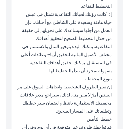
التخطيط للتقاعد
إذا كانت رؤيتك لحياتك التقاعدية تتمثل في عيش
حياة هادئة وسعيدة على الشاطئ مع أحبائك، فإن
العمل من أجلها سيساعدك على تحويلها إلى حقيقة
من خلال التخطيط الصحيح لتحقيق أهدافك
التقاعدية. يمكنك البدء بتوفير المال والاستثمار في
مختلف الأصول المالية لتحقيق أرباح وعائدات أعلى
في المستقبل. يمكنك تحقيق أهدافك التقاعدية
بسهولة بمجرد أن تبدأ بالتخطيط لها.
تنويع المحفظة
إن تغير الظروف الشخصية واتجاهات السوق على مر
السنين أمرٌ لا مفر منه. لذلك، سيراجع مدير علاقاتك
محفظتك الاستثمارية بانتظام لضمان سير خططك
وتطلعاتك على المسار الصحيح.
خطط التأمين
قد تواجهك ظروف غير متوقعة في أي يوم وفي أي