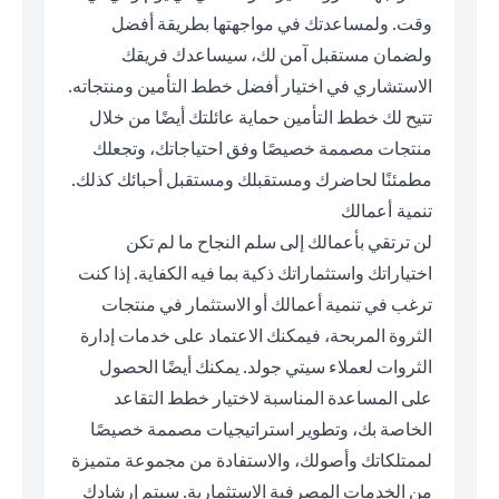
وقت. ولمساعدتك في مواجهتها بطريقة أفضل
ولضمان مستقبل آمن لك، سيساعدك فريقك
الاستشاري في اختيار أفضل خطط التأمين ومنتجاته.
تتيح لك خطط التأمين حماية عائلتك أيضًا من خلال
منتجات مصممة خصيصًا وفق احتياجاتك، وتجعلك
مطمئنًا لحاضرك ومستقبلك ومستقبل أحبائك كذلك.
تنمية أعمالك
لن ترتقي بأعمالك إلى سلم النجاح ما لم تكن
اختياراتك واستثماراتك ذكية بما فيه الكفاية. إذا كنت
ترغب في تنمية أعمالك أو الاستثمار في منتجات
الثروة المربحة، فيمكنك الاعتماد على خدمات إدارة
الثروات لعملاء سيتي جولد. يمكنك أيضًا الحصول
على المساعدة المناسبة لاختيار خطط التقاعد
الخاصة بك، وتطوير استراتيجيات مصممة خصيصًا
لممتلكاتك وأصولك، والاستفادة من مجموعة متميزة
من الخدمات المصرفية الاستثمارية. سيتم إرشادك