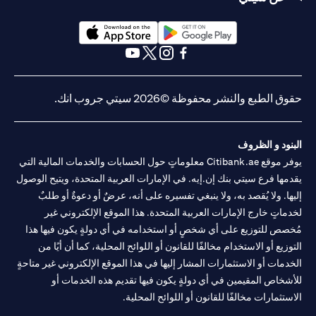
opens in a new tab
opens in a new tab
opens in a new tab
opens in a new tab
opens in a new tab
opens in a new tab
ق الطبع والنشر محفوظة ©2026 سيتي جروب انك.
نود و الظروف
يوفر موقع Citibank.ae معلوماتٍ حول الحسابات والخدمات المالية التي
مها فرع سيتي بنك إن.إيه. في الإمارات العربية المتحدة، ويتيح الوصول
ها. ولا يُقصد به، ولا ينبغي تفسيره على أنه، عرضٌ أو دعوةٌ أو طلبٌ
ماتٍ خارج الإمارات العربية المتحدة. هذا الموقع الإلكتروني غير
صص للتوزيع على أي شخصٍ أو استخدامه في أي دولةٍ يكون فيها هذا
وزيع أو الاستخدام مخالفًا للقانون أو اللوائح المحلية، كما أن أيًا من
دمات أو الاستثمارات المشار إليها في هذا الموقع الإلكتروني غير متاحةٍ
شخاص المقيمين في أي دولةٍ يكون فيها تقديم هذه الخدمات أو
ستثمارات مخالفًا للقانون أو اللوائح المحلية.