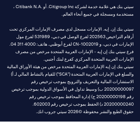
سيتي بنك هي علامة خدمة لشركة Citigroup Inc. أو .Citibank N.A ،
خدمة ومسجلة في جميع أنحاء العالم.
تي بنك إن. إيه. الإمارات مسجل لدى مصرف الإمارات المركزي تحت
أرقام التراخيص 202563 لفرع الوصل في دبي، 531989 لفرع مول
 في دبي، و CN-1002019 لفرع أبوظبي. هاتف: 4000 311 04.
 سيتي بنك إن إيه - الإمارات العربية المتحدة مرخص من مصرف
مارات العربية المتحدة المركزي كفرع لبنك أجنبي.
ي بنك إن إيه الإمارات العربية المتحدة مرخص من هيئة الأوراق المالية
والسلع في الإمارات العربية المتحدة ("SCA") للقيام بالنشاط المالي لـ أ)
ستشارات المالية والتعريف والترويج بموجب ترخيص رقم
20200000097 ب) وسيط تداول في الأسواق الدولية بموجب ترخيص
رقم 20200000198 ج) إدارة المحافظ بموجب ترخيص رقم
20200 د) الحفظ بموجب ترخيص رقم 602003.
 الطبع والنشر محفوظة ©2026 سيتي جروب انك.