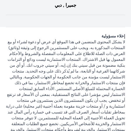
جميرا , دبي
إخلاء مسؤولية
لا يشكل المحتوى المتضمن في هذا الموقع أي عرض أو دعوة لشراء أو بيع
المنتجات المذكورة به. ويجب على المستثمرين الرجوع إلى وثيقة (وثائق)
العرض ذات الصلة للاطلاع على المعلومات المفصلة والشروط والأحكام
المعمول بها قبل الاشتراك. المنتجات الاستثمارية ليست ودائع أو التزامات
بنكية مضمونة من قبل سيتي بنك إن.إيه، أو سيتي جروب انك. أو أي من
شركاتهما الفرعية أو التابعة، ما لم يُذكر ذلك على وجه التحديد. منتجات
الاستثمار ليست مؤمنة من جانب الحكومة أو الجهات الحكومية. وبالتالي
فإن منتجات الاستثمار والخزانة تخضع لمخاطر الاستثمار، بما في ذلك
الخسارة المحتملة للمبلغ الأصلي المستثمر. الأداء السابق لمنتجات
الاستثمار ليس مؤشرا على النتائج المستقبلية، بمعنى أن الأسعار قد ترتفع
أو تنخفض. يجب أن يكون المستثمرون الذين يستثمرون في منتجات
استثمارية و / أو منتجات خزينة مقومة بعملة أجنبية (غير محلية) على دراية
بمخاطر تقلبات أسعار الصرف التي قد تتسبب في خسارة رأس المال عند
تحويل العملة الأجنبية إلى العملة المحلية للمستثمرين. لا تتوفر منتجات
الاستثمار والخزينة للأشخاص الأمريكيين. تخضع جميع الطلبات المتعلقة
بمنتجات الاستثمار والخزينة لشروط وأحكام منتجات الاستثمار والخزينة