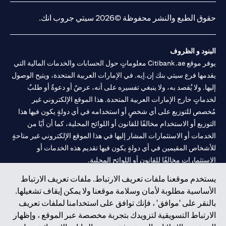
حقوق الطبع والنشر محفوظة ©2026 سيتي جروب انك.
البنود و الظروف
يوفر موقع Citibank.ae معلوماتٍ حول الحسابات والخدمات المالية التي
يقدمها فرع سيتي بنك إن.إيه. في الإمارات العربية المتحدة، ويتيح الوصول
إليها. ولا يُقصد به، ولا ينبغي تفسيره على أنه، عرضٌ أو دعوةٌ أو طلبٌ
لخدماتٍ خارج الإمارات العربية المتحدة. هذا الموقع الإلكتروني غير
مُخصص للتوزيع على أي شخصٍ أو استخدامه في أي دولةٍ يكون فيها هذا
التوزيع أو الاستخدام مخالفًا للقانون أو اللوائح المحلية، كما أن أيًا من
الخدمات أو الاستثمارات المشار إليها في هذا الموقع الإلكتروني غير متاحةٍ
للأشخاص المقيمين في أي دولةٍ يكون فيها تقديم هذه الخدمات أو
الاستثمارات مخالفًا للقانون أو اللوائح المحلية.
يستخدم موقعنا ملفات تعريف الارتباط. ملفات تعريف الارتباط
سيتي بنك هي علامة خدمة لشركة Citigroup Inc. أو .Citibank N.A ،
الأساسية مطلوبة لأمان وسلامة موقعنا ولا يمكن إيقاف تشغيلها.
مستخدمة ومسجلة في جميع أنحاء العالم.
بالنقر على 'موافق' ، فإنك توافق على استخدامنا لملفات تعريف
الارتباط التسويقية لتزويدك بتجربة مخصصة عبر الموقع ، وإظهار
سيتي بنك إن. إيه. الإمارات مسجل لدى مصرف الإمارات المركزي تحت