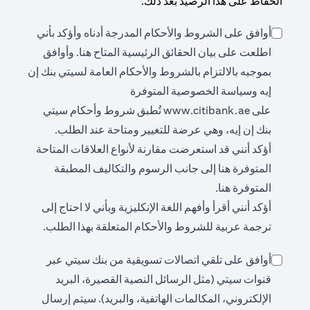
الحفاظ على هذا الرصيد بعد ذلك.
أوافق على الشروط والأحكام المدرجة أدناه وأؤكد بأني
ens in a new tab
اطلعت على بيان الحقائق الرئيسية المتاح
هنا
. وأوافق
بموجبه بالالتزام بالشروط والأحكام العامة لسيتي بنك إن
إيه وسياسة الخصوصية المتوفرة
opens in a new tab
على
www.citibank.ae
تُطبق شروط وأحكام سيتي
بنك إن إيه، وهي عرضة للتغيير ومتاحة عند الطلب.
أؤكد أنني قد استعرضت مقارنة لأنواع العلاقات المتاحة
opens in a new tab
المتوفرة
هنا
إلى جانب الرسوم والتكاليف المطبقة
opens in a new tab
المتوفرة
هنا
.
أؤكد أنني أقرأ وأفهم اللغة الإنكليزية وبأني لا احتاج إلى
ترجمة عربية للشروط والأحكام المتعلقة بهذا الطلب.
أوافق على تلقي اتصالات تسويقية من بنك سيتي عبر
قنوات سيتي (مثل الرسائل النصية القصيرة، البريد
الإلكتروني، المكالمات الهاتفية، والبريد). سيتم إرسال