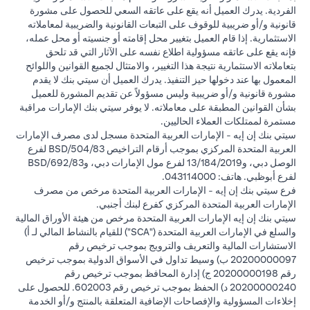
الفردية. يدرك العميل أنه يقع على عاتقه السعي للحصول على مشورة
قانونية و/أو ضريبية للوقوف على التبعات القانونية والضريبية لمعاملاته
الاستثمارية. إذا قام العميل بتغيير محل إقامته أو جنسيته أو محل عمله،
فإنه يقع على عاتقه مسؤولية اطلاع نفسه على الآثار التي قد تلحق
بتعاملاته الاستثمارية نتيجة هذا التغيير، والامتثال لجميع القوانين واللوائح
المعمول بها عند دخولها حيز التنفيذ. يدرك العميل أن سيتي بنك لا يقدم
مشورة قانونية و/أو ضريبية وليس مسؤولاً عن تقديم المشورة للعميل
بشأن القوانين المطبقة على معاملاته. لا يوفر سيتي بنك الإمارات مراقبة
مستمرة لممتلكات العملاء الحاليين.
سيتي بنك إن إيه - الإمارات العربية المتحدة مسجل لدى مصرف الإمارات
العربية المتحدة المركزي بموجب أرقام التراخيص BSD/504/83 لفرع
الوصل دبي، و13/184/2019 لفرع مول الإمارات دبي، وBSD/692/83
لفرع أبوظبي. هاتف: 043114000.
فرع سيتي بنك إن إيه - الإمارات العربية المتحدة مرخص من مصرف
الإمارات العربية المتحدة المركزي كفرع لبنك أجنبي.
سيتي بنك إن إيه الإمارات العربية المتحدة مرخص من هيئة الأوراق المالية
والسلع في الإمارات العربية المتحدة ("SCA") للقيام بالنشاط المالي لـ أ)
الاستشارات المالية والتعريف والترويج بموجب ترخيص رقم
20200000097 ب) وسيط تداول في الأسواق الدولية بموجب ترخيص
رقم 20200000198 ج) إدارة المحافظ بموجب ترخيص رقم
20200000240 د) الحفظ بموجب ترخيص رقم 602003. للحصول على
إخلاءات المسؤولية والإفصاحات الإضافية المتعلقة بالمنتج و/أو الخدمة