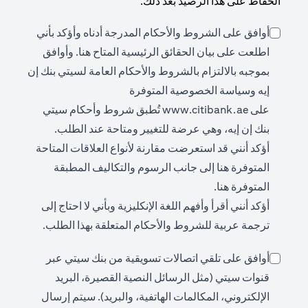
الحفاظ على هذا الرصيد بعد ذلك.
أوافق على الشروط والأحكام المدرجة أدناه وأؤكد بأني
ens in a new tab
اطلعت على بيان الحقائق الرئيسية المتاح
هنا
. وأوافق
بموجبه بالالتزام بالشروط والأحكام العامة لسيتي بنك إن
إيه وسياسة الخصوصية المتوفرة
opens in a new tab
على
www.citibank.ae
تُطبق شروط وأحكام سيتي
بنك إن إيه، وهي عرضة للتغيير ومتاحة عند الطلب.
أؤكد أنني قد استعرضت مقارنة لأنواع العلاقات المتاحة
opens in a new tab
المتوفرة
هنا
إلى جانب الرسوم والتكاليف المطبقة
opens in a new tab
المتوفرة
هنا
.
أؤكد أنني أقرأ وأفهم اللغة الإنكليزية وبأني لا احتاج إلى
ترجمة عربية للشروط والأحكام المتعلقة بهذا الطلب.
أوافق على تلقي اتصالات تسويقية من بنك سيتي عبر
قنوات سيتي (مثل الرسائل النصية القصيرة، البريد
الإلكتروني، المكالمات الهاتفية، والبريد). سيتم إرسال