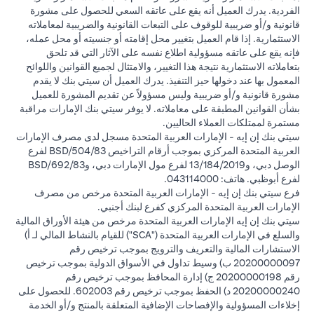
الفردية. يدرك العميل أنه يقع على عاتقه السعي للحصول على مشورة
قانونية و/أو ضريبية للوقوف على التبعات القانونية والضريبية لمعاملاته
الاستثمارية. إذا قام العميل بتغيير محل إقامته أو جنسيته أو محل عمله،
فإنه يقع على عاتقه مسؤولية اطلاع نفسه على الآثار التي قد تلحق
بتعاملاته الاستثمارية نتيجة هذا التغيير، والامتثال لجميع القوانين واللوائح
المعمول بها عند دخولها حيز التنفيذ. يدرك العميل أن سيتي بنك لا يقدم
مشورة قانونية و/أو ضريبية وليس مسؤولاً عن تقديم المشورة للعميل
بشأن القوانين المطبقة على معاملاته. لا يوفر سيتي بنك الإمارات مراقبة
مستمرة لممتلكات العملاء الحاليين.
سيتي بنك إن إيه - الإمارات العربية المتحدة مسجل لدى مصرف الإمارات
العربية المتحدة المركزي بموجب أرقام التراخيص BSD/504/83 لفرع
الوصل دبي، و13/184/2019 لفرع مول الإمارات دبي، وBSD/692/83
لفرع أبوظبي. هاتف: 043114000.
فرع سيتي بنك إن إيه - الإمارات العربية المتحدة مرخص من مصرف
الإمارات العربية المتحدة المركزي كفرع لبنك أجنبي.
سيتي بنك إن إيه الإمارات العربية المتحدة مرخص من هيئة الأوراق المالية
والسلع في الإمارات العربية المتحدة ("SCA") للقيام بالنشاط المالي لـ أ)
الاستشارات المالية والتعريف والترويج بموجب ترخيص رقم
20200000097 ب) وسيط تداول في الأسواق الدولية بموجب ترخيص
رقم 20200000198 ج) إدارة المحافظ بموجب ترخيص رقم
20200000240 د) الحفظ بموجب ترخيص رقم 602003. للحصول على
إخلاءات المسؤولية والإفصاحات الإضافية المتعلقة بالمنتج و/أو الخدمة