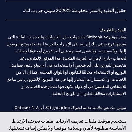
حقوق الطبع والنشر محفوظة ©2026 سيتي جروب انك.
البنود و الظروف
يوفر موقع Citibank.ae معلوماتٍ حول الحسابات والخدمات المالية التي
يقدمها فرع سيتي بنك إن.إيه. في الإمارات العربية المتحدة، ويتيح الوصول
إليها. ولا يُقصد به، ولا ينبغي تفسيره على أنه، عرضٌ أو دعوةٌ أو طلبٌ
لخدماتٍ خارج الإمارات العربية المتحدة. هذا الموقع الإلكتروني غير
مُخصص للتوزيع على أي شخصٍ أو استخدامه في أي دولةٍ يكون فيها هذا
التوزيع أو الاستخدام مخالفًا للقانون أو اللوائح المحلية، كما أن أيًا من
الخدمات أو الاستثمارات المشار إليها في هذا الموقع الإلكتروني غير متاحةٍ
للأشخاص المقيمين في أي دولةٍ يكون فيها تقديم هذه الخدمات أو
الاستثمارات مخالفًا للقانون أو اللوائح المحلية.
سيتي بنك هي علامة خدمة لشركة Citigroup Inc. أو .Citibank N.A ،
مستخدمة ومسجلة في جميع أنحاء العالم.
يستخدم موقعنا ملفات تعريف الارتباط. ملفات تعريف الارتباط
الأساسية مطلوبة لأمان وسلامة موقعنا ولا يمكن إيقاف تشغيلها.
سيتي بنك إن. إيه. الإمارات مسجل لدى مصرف الإمارات المركزي تحت