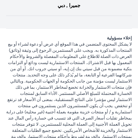
جميرا , دبي
إخلاء مسؤولية
لا يشكل المحتوى المتضمن في هذا الموقع أي عرض أو دعوة لشراء أو بيع
المنتجات المذكورة به. ويجب على المستثمرين الرجوع إلى وثيقة (وثائق)
العرض ذات الصلة للاطلاع على المعلومات المفصلة والشروط والأحكام
المعمول بها قبل الاشتراك. المنتجات الاستثمارية ليست ودائع أو التزامات
بنكية مضمونة من قبل سيتي بنك إن.إيه، أو سيتي جروب انك. أو أي من
شركاتهما الفرعية أو التابعة، ما لم يُذكر ذلك على وجه التحديد. منتجات
الاستثمار ليست مؤمنة من جانب الحكومة أو الجهات الحكومية. وبالتالي
فإن منتجات الاستثمار والخزانة تخضع لمخاطر الاستثمار، بما في ذلك
الخسارة المحتملة للمبلغ الأصلي المستثمر. الأداء السابق لمنتجات
الاستثمار ليس مؤشرا على النتائج المستقبلية، بمعنى أن الأسعار قد ترتفع
أو تنخفض. يجب أن يكون المستثمرون الذين يستثمرون في منتجات
استثمارية و / أو منتجات خزينة مقومة بعملة أجنبية (غير محلية) على دراية
بمخاطر تقلبات أسعار الصرف التي قد تتسبب في خسارة رأس المال عند
تحويل العملة الأجنبية إلى العملة المحلية للمستثمرين. لا تتوفر منتجات
الاستثمار والخزينة للأشخاص الأمريكيين. تخضع جميع الطلبات المتعلقة
بمنتجات الاستثمار والخزينة لشروط وأحكام منتجات الاستثمار والخزينة