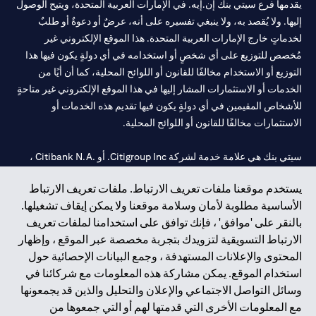
يقدمها فرع سيتي بنك إن.إيه. في الإمارات العربية المتحدة، ويتيح الوصول
إليها. ولا يُقصد به، ولا ينبغي تفسيره على أنه، عرضٌ أو دعوةٌ أو طلبٌ
لخدماتٍ خارج الإمارات العربية المتحدة. هذا الموقع الإلكتروني غير
مُخصص للتوزيع على أي شخصٍ أو استخدامه في أي دولةٍ يكون فيها هذا
التوزيع أو الاستخدام مخالفًا للقانون أو اللوائح المحلية، كما أن أيًا من
الخدمات أو الاستثمارات المشار إليها في هذا الموقع الإلكتروني غير متاحةٍ
للأشخاص المقيمين في أي دولةٍ يكون فيها تقديم هذه الخدمات أو
الاستثمارات مخالفًا للقانون أو اللوائح المحلية.
سيتي بنك هي علامة خدمة لشركة Citigroup Inc. أو .Citibank N.A ،
مستخدمة ومسجلة في جميع أنحاء العالم.
يستخدم موقعنا ملفات تعريف الارتباط. ملفات تعريف الارتباط
الأساسية مطلوبة لأمان وسلامة موقعنا ولا يمكن إيقاف تشغيلها.
سيتي بنك إن. إيه. الإمارات مسجل لدى مصرف الإمارات المركزي تحت
بالنقر على 'موافق' ، فإنك توافق على استخدامنا لملفات تعريف
أرقام التراخيص 202563 لفرع الوصل في دبي، 531989 لفرع مول
الارتباط التسويقية لتزويدك بتجربة مخصصة عبر الموقع ، وإظهار
الإمارات في دبي، و
CN-1002019
لفرع أبوظبي. هاتف: 4000 311 04.
المحتوى والإعلانات المستهدفة ، وجمع البيانات الإحصائية حول
فرع سيتي بنك إن إيه - الإمارات العربية المتحدة مرخص من مصرف
استخدام الموقع. يمكن مشاركة هذه المعلومات مع شركائنا في
الإمارات العربية المتحدة المركزي كفرع لبنك أجنبي.
وسائل التواصل الاجتماعي والإعلان والتحليل والذين قد يجمعونها
سيتي بنك إن إيه الإمارات العربية المتحدة مرخص من هيئة الأوراق المالية
مع المعلومات الأخرى التي قدمتها لهم أو التي جمعوها من
والسلع في الإمارات العربية المتحدة ("SCA") للقيام بالنشاط المالي لـ أ)