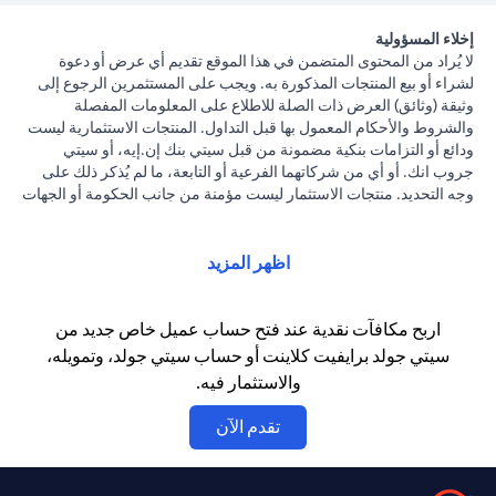
إخلاء المسؤولية
لا يُراد من المحتوى المتضمن في هذا الموقع تقديم أي عرض أو دعوة
لشراء أو بيع المنتجات المذكورة به. ويجب على المستثمرين الرجوع إلى
وثيقة (وثائق) العرض ذات الصلة للاطلاع على المعلومات المفصلة
والشروط والأحكام المعمول بها قبل التداول. المنتجات الاستثمارية ليست
ودائع أو التزامات بنكية مضمونة من قبل سيتي بنك إن.إيه، أو سيتي
جروب انك. أو أي من شركاتهما الفرعية أو التابعة، ما لم يُذكر ذلك على
وجه التحديد. منتجات الاستثمار ليست مؤمنة من جانب الحكومة أو الجهات
الحكومية. وبالتالي فإن منتجات الاستثمار والخزانة تخضع لمخاطر
الاستثمار، بما في ذلك الخسارة المحتملة للمبلغ الأصلي المستثمر. الأداء
السابق لمنتجات الاستثمار ليس مؤشرا على النتائج المستقبلية، بمعنى أن
اظهر المزيد
الأسعار قد ترتفع أو تنخفض. يجب أن يكون المستثمرون الذين يستثمرون
في منتجات استثمارية و / أو منتجات خزينة مقومة بعملة أجنبية (غير
محلية) على دراية بمخاطر تقلبات أسعار الصرف التي قد تتسبب في
اربح مكافآت نقدية عند فتح حساب عميل خاص جديد من
خسارة رأس المال عند تحويل العملة الأجنبية إلى العملة المحلية
سيتي جولد برايفيت كلاينت أو حساب سيتي جولد، وتمويله،
للمستثمرين. لا تتوفر منتجات الاستثمار والخزينة للأشخاص الأمريكيين.
والاستثمار فيه.
تخضع جميع الطلبات المتعلقة بمنتجات الاستثمار والخزينة لشروط وأحكام
منتجات الاستثمار والخزينة الفردية. يدرك العميل أنه يقع على عاتقه
(opens in a new tab)
تقدم الآن
السعي للحصول على مشورة قانونية و/أو ضريبية للوقوف على التبعات
القانونية والضريبية لمعاملاته الاستثمارية. إذا قام العميل بتغيير محل
إقامته أو جنسيته أو محل عمله، فإنه يقع على عاتقه مسؤولية اطلاع نفسه