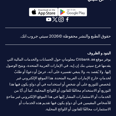
opens in a new tab
opens in a new tab
opens in a new tab
opens in a new tab
opens in a new tab
opens in a new tab
ق الطبع والنشر محفوظة ©2026 سيتي جروب انك.
نود و الظروف
يوفر موقع Citibank.ae معلوماتٍ حول الحسابات والخدمات المالية التي
مها فرع سيتي بنك إن.إيه. في الإمارات العربية المتحدة، ويتيح الوصول
ها. ولا يُقصد به، ولا ينبغي تفسيره على أنه، عرضٌ أو دعوةٌ أو طلبٌ
ماتٍ خارج الإمارات العربية المتحدة. هذا الموقع الإلكتروني غير
صص للتوزيع على أي شخصٍ أو استخدامه في أي دولةٍ يكون فيها هذا
وزيع أو الاستخدام مخالفًا للقانون أو اللوائح المحلية، كما أن أيًا من
دمات أو الاستثمارات المشار إليها في هذا الموقع الإلكتروني غير متاحةٍ
شخاص المقيمين في أي دولةٍ يكون فيها تقديم هذه الخدمات أو
ستثمارات مخالفًا للقانون أو اللوائح المحلية.