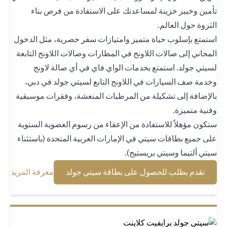
مين وخبير خزينة لمساعدتك على الاستفادة من فرص بناء
ثروة حول العالم.
تمتع بإسلوب حياة متميز وامتيازات سفر حصرية، مثل الدخول
مجاني إلى صالات اللاونج في المطارات وصالات اللاونج التابعة
يتي جولد. استمتع بخدمات الواي فاي في أي صالة لاونج
دمة صف السيارات في اللاونج التابع لسيتي جولد في دبي،
لإضافة إلى تشكيلة من المرطبات المنعشة، وفقرات موسيقية
نية متميزة.
كون مؤهلاً للاستفادة من الإعفاء من رسوم العضوية السنوية
ى جميع بطاقات سيتي في الإمارات العربية المتحدة (باستثناء
تي ألتيما وسيتي بريستيج).
 new tab
opens in a new tab
تقدم بطلب للحصول على بطاقة سيتي جولد
معرفة المزيد