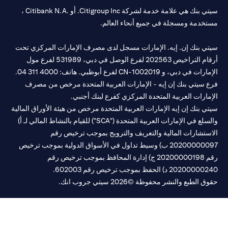
سيتي بنك هي علامة خدمة لشركة Citigroup Inc. أو .Citibank N.A ،
خدمة ومسجلة في جميع أنحاء العالم.
تي بنك إن. إيه. الإمارات مسجل لدى مصرف الإمارات المركزي تحت
أرقام التراخيص 202563 لفرع الوصل في دبي، 531989 لفرع مول
 في دبي، و CN-1002019 لفرع أبوظبي. هاتف: 4000 311 04.
 سيتي بنك إن إيه - الإمارات العربية المتحدة مرخص من مصرف
مارات العربية المتحدة المركزي كفرع لبنك أجنبي.
ي بنك إن إيه الإمارات العربية المتحدة مرخص من هيئة الأوراق المالية
والسلع في الإمارات العربية المتحدة ("SCA") للقيام بالنشاط المالي لـ أ)
ستشارات المالية والتعريف والترويج بموجب ترخيص رقم
20200000097 ب) وسيط تداول في الأسواق الدولية بموجب ترخيص
رقم 20200000198 ج) إدارة المحافظ بموجب ترخيص رقم
20200 د) الحفظ بموجب ترخيص رقم 602003.
 الطبع والنشر محفوظة ©2026 سيتي جروب انك.