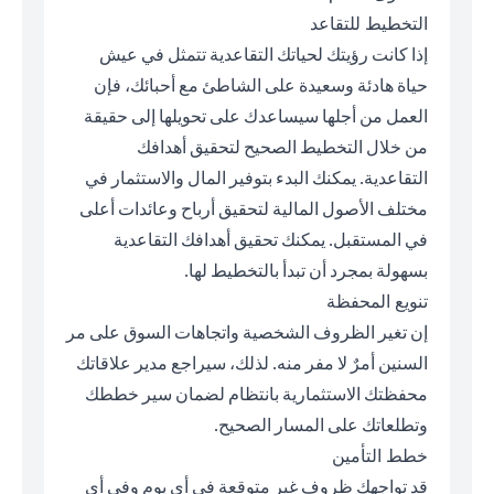
التخطيط للتقاعد
إذا كانت رؤيتك لحياتك التقاعدية تتمثل في عيش
حياة هادئة وسعيدة على الشاطئ مع أحبائك، فإن
العمل من أجلها سيساعدك على تحويلها إلى حقيقة
من خلال التخطيط الصحيح لتحقيق أهدافك
التقاعدية. يمكنك البدء بتوفير المال والاستثمار في
مختلف الأصول المالية لتحقيق أرباح وعائدات أعلى
في المستقبل. يمكنك تحقيق أهدافك التقاعدية
بسهولة بمجرد أن تبدأ بالتخطيط لها.
تنويع المحفظة
إن تغير الظروف الشخصية واتجاهات السوق على مر
السنين أمرٌ لا مفر منه. لذلك، سيراجع مدير علاقاتك
محفظتك الاستثمارية بانتظام لضمان سير خططك
وتطلعاتك على المسار الصحيح.
خطط التأمين
قد تواجهك ظروف غير متوقعة في أي يوم وفي أي