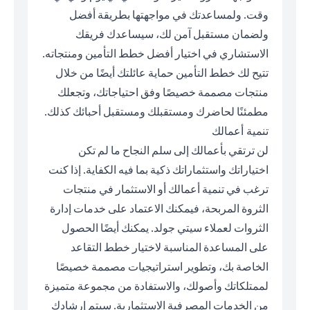
وقت. ولمساعدتك في مواجهتها بطريقة أفضل
ولضمان مستقبل آمن لك، سيساعدك فريقك
الاستشاري في اختيار أفضل خطط التأمين ومنتجاته.
تتيح لك خطط التأمين حماية عائلتك أيضًا من خلال
منتجات مصممة خصيصًا وفق احتياجاتك، وتجعلك
مطمئنًا لحاضرك ومستقبلك ومستقبل أحبائك كذلك.
تنمية أعمالك
لن ترتقي بأعمالك إلى سلم النجاح ما لم تكن
اختياراتك واستثماراتك ذكية بما فيه الكفاية. إذا كنت
ترغب في تنمية أعمالك أو الاستثمار في منتجات
الثروة المربحة، فيمكنك الاعتماد على خدمات إدارة
الثروات لعملاء سيتي جولد. يمكنك أيضًا الحصول
على المساعدة المناسبة لاختيار خطط التقاعد
الخاصة بك، وتطوير استراتيجيات مصممة خصيصًا
لممتلكاتك وأصولك، والاستفادة من مجموعة متميزة
من الخدمات المصرفية الاستثمارية. سيتم إرشادك