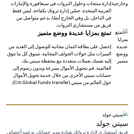
إدارة منتجات وحلول الثروات في سنغافورة والإمارات
العربية المتحدة. حسّن إدارة ثروتك بكفاءة، ليس فقط
في الداخل، بل وفي الخارج أيضًا، بدعم متواصل من
فريق من مستشاري الثروات.
تمتع بمزايا عديدة ووضع متميز
إحصل على بطاقة ائتمان مجانية للوصول إلى العديد من
الميزات مثل جولات الجولف المجانية. تسوق كل ما تتوق
إليه نفسك بعملات متعددة مع محفظة سيتي بنك
العالمية. قم بتحويل الأموال بسرعة وبدون رسوم إلى
حسابات سيتي الأخرى من خلال خدمة تحويل الأموال
حول العالم من سيتي (Citi Global Funds transfer).
تي جولد
يق استشاري لإدارة ثرواتك بقيادة مدير حسابك، يدعمه أخصائي