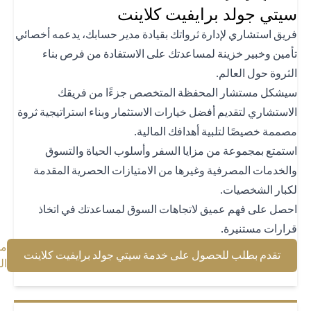
تي جولد برايفيت كلاينت
يق استشاري لإدارة ثرواتك بقيادة مدير حسابك، يدعمه أخصائي
مين وخبير خزينة لمساعدتك على الاستفادة من فرص بناء
ثروة حول العالم.
شكل مستشار المحفظة المتخصص جزءًا من فريقك
استشاري لتقديم أفضل خيارات الاستثمار وبناء استراتيجية ثروة
ممة خصيصًا لتلبية أهدافك المالية.
تمتع بمجموعة من مزايا السفر وأسلوب الحياة والتسوق
لخدمات المصرفية وغيرها من الامتيازات الحصرية المقدمة
بار الشخصيات.
صل على فهم عميق لاتجاهات السوق لمساعدتك في اتخاذ
ارات مستنيرة.
معرفة
 a new tab
تقدم بطلب للحصول على خدمة سيتي جولد برايفيت كلاينت
b
المزيد