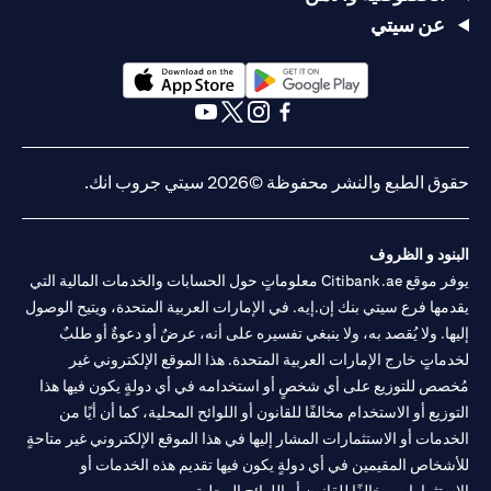
لفرع أبوظبي. هاتف: 043114000.
عن سيتي
فرع سيتي بنك إن إيه - الإمارات العربية المتحدة مرخص من مصرف
الإمارات العربية المتحدة المركزي كفرع لبنك أجنبي.
سيتي بنك إن إيه الإمارات العربية المتحدة مرخص من هيئة الأوراق المالية
والسلع في الإمارات العربية المتحدة ("SCA") للقيام بالنشاط المالي لـ أ)
(opens in a new tab)
(opens in a new tab)
الاستشارات المالية والتعريف والترويج بموجب ترخيص رقم
(opens in a new tab)
(opens in a new tab)
(opens in a new tab)
(opens in a new tab)
20200000097 ب) وسيط تداول في الأسواق الدولية بموجب ترخيص
رقم 20200000198 ج) إدارة المحافظ بموجب ترخيص رقم
حقوق الطبع والنشر محفوظة ©2026 سيتي جروب انك.
20200000240 د) الحفظ بموجب ترخيص رقم 602003. للحصول على
إخلاءات المسؤولية والإفصاحات الإضافية المتعلقة بالمنتج و/أو الخدمة
(opens in a new tab)
المذكورة في هذا البيان والتي تحتاج إلى معرفتها، يرجى زيارة
هنا
.
البنود و الظروف
يوفر موقع Citibank.ae معلوماتٍ حول الحسابات والخدمات المالية التي
يقدمها فرع سيتي بنك إن.إيه. في الإمارات العربية المتحدة، ويتيح الوصول
إليها. ولا يُقصد به، ولا ينبغي تفسيره على أنه، عرضٌ أو دعوةٌ أو طلبٌ
لخدماتٍ خارج الإمارات العربية المتحدة. هذا الموقع الإلكتروني غير
مُخصص للتوزيع على أي شخصٍ أو استخدامه في أي دولةٍ يكون فيها هذا
التوزيع أو الاستخدام مخالفًا للقانون أو اللوائح المحلية، كما أن أيًا من
الخدمات أو الاستثمارات المشار إليها في هذا الموقع الإلكتروني غير متاحةٍ
للأشخاص المقيمين في أي دولةٍ يكون فيها تقديم هذه الخدمات أو