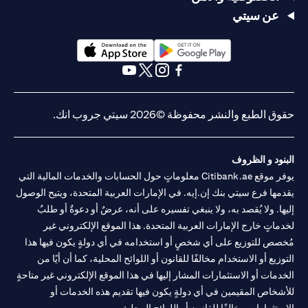
لفرع أبوظبي. هاتف: 043114000.
عن سيتي
فرع سيتي بنك إن إيه - الإمارات العربية المتحدة مرخص من مصرف
الإمارات العربية المتحدة المركزي كفرع لبنك أجنبي.
سيتي بنك إن إيه الإمارات العربية المتحدة مرخص من هيئة الأوراق المالية
والسلع في الإمارات العربية المتحدة ("SCA") للقيام بالنشاط المالي لـ أ)
(opens in a new tab)
(opens in a new tab)
الاستشارات المالية والتعريف والترويج بموجب ترخيص رقم
(opens in a new tab)
(opens in a new tab)
(opens in a new tab)
(opens in a new tab)
20200000097 ب) وسيط تداول في الأسواق الدولية بموجب ترخيص
رقم 20200000198 ج) إدارة المحافظ بموجب ترخيص رقم
حقوق الطبع والنشر محفوظة ©2026 سيتي جروب انك.
20200000240 د) الحفظ بموجب ترخيص رقم 602003. للحصول على
إخلاءات المسؤولية والإفصاحات الإضافية المتعلقة بالمنتج و/أو الخدمة
(opens in a new tab)
المذكورة في هذا البيان والتي تحتاج إلى معرفتها، يرجى زيارة
هنا
.
البنود و الظروف
يوفر موقع Citibank.ae معلوماتٍ حول الحسابات والخدمات المالية التي
يقدمها فرع سيتي بنك إن.إيه. في الإمارات العربية المتحدة، ويتيح الوصول
إليها. ولا يُقصد به، ولا ينبغي تفسيره على أنه، عرضٌ أو دعوةٌ أو طلبٌ
لخدماتٍ خارج الإمارات العربية المتحدة. هذا الموقع الإلكتروني غير
مُخصص للتوزيع على أي شخصٍ أو استخدامه في أي دولةٍ يكون فيها هذا
التوزيع أو الاستخدام مخالفًا للقانون أو اللوائح المحلية، كما أن أيًا من
الخدمات أو الاستثمارات المشار إليها في هذا الموقع الإلكتروني غير متاحةٍ
للأشخاص المقيمين في أي دولةٍ يكون فيها تقديم هذه الخدمات أو