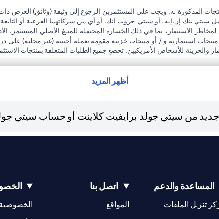
تجات المذكورة به. ويجب على المستثمرين الرجوع إلى وثيقة (وثائق) العرض ذات
بل سيتي بنك إن.إيه، أو سيتي جروب انك. أو أي من شركاتهما الفرعية أو التابعة
 لمخاطر الاستثمار، بما في ذلك الخسارة المحتملة للمبلغ الأصلي المستثمر. الأد
نتجات استثمارية و / أو منتجات خزينة مقومة بعملة أجنبية (غير محلية) على 
تثمار والخزينة للأشخاص الأمريكيين. تخضع جميع الطلبات المتعلقة بمنتجات الاستث
ى التبعات القانونية والضريبية لمعاملاته الاستثمارية. إذا قام العميل بتغيير 
جميع القوانين واللوائح المعمول بها عند دخولها حيز التنفيذ. يدرك العميل أن سيتي
رة لممتلكات العملاء الحاليين.
أظهر المزيد
لعربية المتحدة المركزي كفرع لبنك أجنبي.
يد من سيتي جولد برايفيت كلاينت أو حساب سيتي جولد، 
opens in a new ta
المساعدة والدعم
اتصل بنا
الخصوص
opens in a new tab
كز تنزيل الملفات
المواقع
الخصوصية