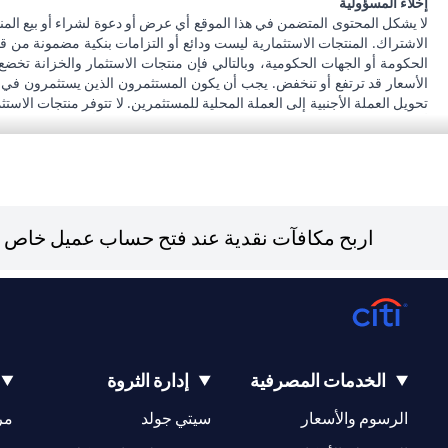
إخلاء المسؤولية
لا يشكل المحتوى المتضمن في هذا الموقع أي عرض أو دعوة لشراء أو بيع المن
الاشتراك. المنتجات الاستثمارية ليست ودائع أو التزامات بنكية مضمونة من ق
الحكومة أو الجهات الحكومية، وبالتالي فإن منتجات الاستثمار والخزانة تخضع
الأسعار قد ترتفع أو تنخفض. يجب أن يكون المستثمرون الذين يستثمرون في م
تحويل العملة الأجنبية إلى العملة المحلية للمستثمرين. لا تتوفر منتجات الاس
أنه يقع على عاتقه السعي للحصول على مشورة قانونية و / أو ضريبية للوقوف عل
على الآثار التي قد تلحق بتعاملاته الاستثمارية نتيجة هذا التغيير، والامتثال ل
بشأن القوانين المطبقة على معاملاته. لا يوفر سيتي بنك الإمارات مراقبة مستم
043114000.
فرع سيتي بنك إن إيه - الإمارات العربية المتحدة مرخص من مصرف الإمارات ا
اربح مكافآت نقدية عند فتح حساب عميل خاص جد
b
و/أو الخدمة المذكورة في هذا البيان والتي تحتاج إلى معرفتها، يرجى زيارة
هنا
.
الخدمات المصرفية
إدارة الثروة
opens in a new tab
opens in a new tab
الرسوم والأسعار
سيتي جولد
مر