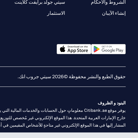
new tab
opens in a new tab
الشروط والأحكام
سيتي جولد برايفت كلاينت
opens in a new tab
opens in a new tab
إنشاء الآيبان
الاستثمار
opens in a new tab
opens in a new tab
حقوق الطبع والنشر محفوظة ©2026 سيتي جروب انك.
البنود و الظروف
يوفر موقع Citibank.ae معلوماتٍ حول الحسابات والخدمات 
خارج الإمارات العربية المتحدة. هذا الموقع الإلكتروني غير مُخصص للتوزيع ع
المشار إليها في هذا الموقع الإلكتروني غير متاحةٍ للأشخاص المقيمين في أي د