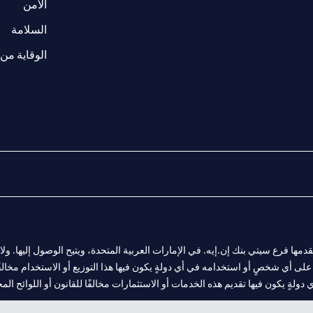
w tab
opens in a 
الأمن
tab
السلامة
الوقاية من 
المالية التي يقدمها فرع سيتي بنك إن.إيه. في الإمارات العربية المتحدة، ويتيح الوصول إليه
لى أي شخصٍ أو استخدامه في أي دولةٍ يكون فيها هذا التوزيع أو الاستخدام مخالفًا ل
ولةٍ يكون فيها تقديم هذه الخدمات أو الاستثمارات مخالفًا للقانون أو اللوائح المح