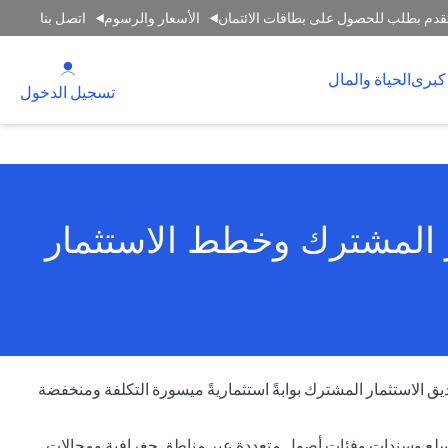
قدم بطلب للحصول على بطاقات الائتمان
الأسعار والرسوم
اتصل بنا
(opens in a new tab)
كبرى
الحياة والمال
(opens in a new tab)
تسجيل الدخول
ر المشترك وخطط الاستثمار
ديق الاستثمار المشترك بوابةً استثماريةً ميسورة التكلفة ومنخفضة
م وسلع وسندات وفئات أصول متعددة عبر مناطق جغرافية ومجالات