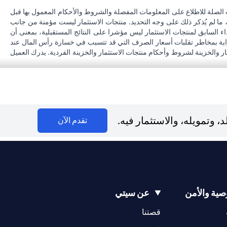
 الصلة للاطلاع على المعلومات المفصلة والشروط والأحكام المعمول بها قبل
، ما لم يُذكر ذلك على وجه التحديد. منتجات الاستثمار ليست مؤمنة من جانب
اء السابق لمنتجات الاستثمار ليس مؤشرا على النتائج المستقبلية، بمعنى أن
دراية بمخاطر تقلبات أسعار الصرف التي قد تتسبب في خسارة رأس المال عند
مار والخزينة لشروط وأحكام منتجات الاستثمار والخزينة الفردية. يدرك العميل
محل إقامته أو جنسيته أو محل عمله، فإنه يقع على عاتقه مسؤولية اطلاع نفسه
 بنك لا يقدم مشورة قانونية و/أو ضريبية وليس مسؤولاً عن تقديم المشورة للعميل
سيتي بنك إن إيه - الإمارات العربية المتحدة مسجل لدى مصرف الإمارات العربية المتحدة المركزي بموجب أرقام التراخيص BSD/504/83 لفرع الوصل دبي، و13/184/2019 لفرع مول الإمارات دبي، وBSD/692/83 لفرع أبوظبي. هاتف:
وتمويله، والاستثمار فيه.
(opens in a new tab)
تقدم الآن
سيتي بنك إن إيه الإمارات العربية المتحدة مرخص من هيئة الأوراق المالية والسلع في الإمارات العربية المتحدة ("SCA") للقيام بالنشاط المالي لـ أ) الاستشارات المالية والتعريف والترويج بموجب ترخيص رقم 20200000097 ب) وسيط
تداول في الأسواق الدولية بموجب ترخيص رقم 20200000198 ج) إدارة المحافظ بموجب ترخيص رقم 20200000240 د) الحفظ بموجب ترخيص رقم 602003. للحصول على إخلاءات المسؤولية والإفصاحات الإضافية المتعلقة بالمنتج
ية والأمن
عن سيتي
(opens in a new tab)
(opens in a new tab)
قصتنا