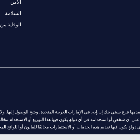
(opens in a new tab)
الأمن
(opens in a new tab)
السلامة
الوقاية من 
المالية التي يقدمها فرع سيتي بنك إن.إيه. في الإمارات العربية المتحدة، ويتيح الوصول إليه
لى أي شخصٍ أو استخدامه في أي دولةٍ يكون فيها هذا التوزيع أو الاستخدام مخالفًا ل
ولةٍ يكون فيها تقديم هذه الخدمات أو الاستثمارات مخالفًا للقانون أو اللوائح المح