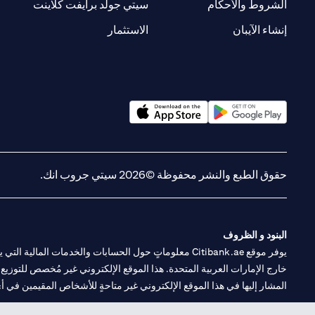
(opens in a new tab)
(opens in a new tab)
الشروط والأحكام
سيتي جولد برايفت كلاينت
(opens in a new tab)
(opens in a new tab)
إنشاء الآيبان
الاستثمار
(opens in a new tab)
(opens in a new tab)
حقوق الطبع والنشر محفوظة ©2026 سيتي جروب انك.
البنود و الظروف
يوفر موقع Citibank.ae معلوماتٍ حول الحسابات والخدمات 
خارج الإمارات العربية المتحدة. هذا الموقع الإلكتروني غير مُخصص للتوزيع ع
المشار إليها في هذا الموقع الإلكتروني غير متاحةٍ للأشخاص المقيمين في أي د