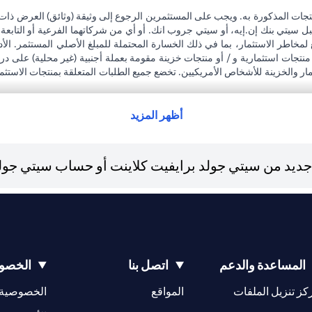
تجات المذكورة به. ويجب على المستثمرين الرجوع إلى وثيقة (وثائق) العرض ذات
بل سيتي بنك إن.إيه، أو سيتي جروب انك. أو أي من شركاتهما الفرعية أو التابعة
 لمخاطر الاستثمار، بما في ذلك الخسارة المحتملة للمبلغ الأصلي المستثمر. الأد
نتجات استثمارية و / أو منتجات خزينة مقومة بعملة أجنبية (غير محلية) على 
تثمار والخزينة للأشخاص الأمريكيين. تخضع جميع الطلبات المتعلقة بمنتجات الاستث
ى التبعات القانونية والضريبية لمعاملاته الاستثمارية. إذا قام العميل بتغيير 
جميع القوانين واللوائح المعمول بها عند دخولها حيز التنفيذ. يدرك العميل أن سيتي
رة لممتلكات العملاء الحاليين.
أظهر المزيد
لعربية المتحدة المركزي كفرع لبنك أجنبي.
يد من سيتي جولد برايفيت كلاينت أو حساب سيتي جولد، 
المساعدة والدعم
اتصل بنا
الخصوص
(opens in a new tab)
كز تنزيل الملفات
المواقع
الخصوصية