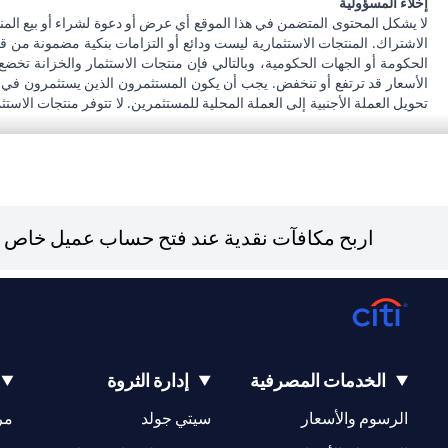
إخلاء المسؤولية
لا يشكل المحتوى المتضمن في هذا الموقع أي عرض أو دعوة لشراء أو بيع المن
الاشتراك. المنتجات الاستثمارية ليست ودائع أو التزامات بنكية مضمونة من ق
الحكومة أو الجهات الحكومية، وبالتالي فإن منتجات الاستثمار والخزانة تخضع
الأسعار قد ترتفع أو تنخفض. يجب أن يكون المستثمرون الذين يستثمرون في م
تحويل العملة الأجنبية إلى العملة المحلية للمستثمرين. لا تتوفر منتجات الاس
أنه يقع على عاتقه السعي للحصول على مشورة قانونية و / أو ضريبية للوقوف عل
على الآثار التي قد تلحق بتعاملاته الاستثمارية نتيجة هذا التغيير، والامتثال ل
بشأن القوانين المطبقة على معاملاته. لا يوفر سيتي بنك الإمارات مراقبة مستم
043114000.
فرع سيتي بنك إن إيه - الإمارات العربية المتحدة مرخص من مصرف الإمارات ا
اربح مكافآت نقدية عند فتح حساب عميل خاص جد
(opens in a new tab)
و/أو الخدمة المذكورة في هذا البيان والتي تحتاج إلى معرفتها، يرجى زيارة
هنا
.
الخدمات المصرفية
إدارة الثروة
(opens in a new tab)
(opens in a new tab)
الرسوم والأسعار
سيتي جولد
مر