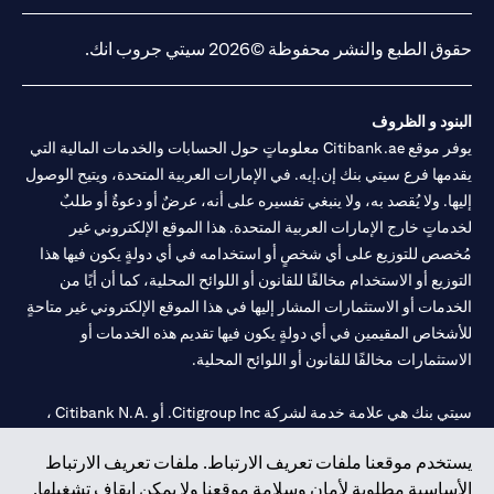
(opens in a new tab)
(opens in a new tab)
(opens in a new tab)
(opens in a new tab)
20200000240 د) الحفظ بموجب ترخيص رقم 602003. للحصول على
إخلاءات المسؤولية والإفصاحات الإضافية المتعلقة بالمنتج و/أو الخدمة
(opens in a new tab)
المذكورة في هذا البيان والتي تحتاج إلى معرفتها، يرجى زيارة
هنا
.
حقوق الطبع والنشر محفوظة ©2026 سيتي جروب انك.
البنود و الظروف
يوفر موقع Citibank.ae معلوماتٍ حول الحسابات والخدمات المالية التي
يقدمها فرع سيتي بنك إن.إيه. في الإمارات العربية المتحدة، ويتيح الوصول
إليها. ولا يُقصد به، ولا ينبغي تفسيره على أنه، عرضٌ أو دعوةٌ أو طلبٌ
لخدماتٍ خارج الإمارات العربية المتحدة. هذا الموقع الإلكتروني غير
مُخصص للتوزيع على أي شخصٍ أو استخدامه في أي دولةٍ يكون فيها هذا
التوزيع أو الاستخدام مخالفًا للقانون أو اللوائح المحلية، كما أن أيًا من
الخدمات أو الاستثمارات المشار إليها في هذا الموقع الإلكتروني غير متاحةٍ
للأشخاص المقيمين في أي دولةٍ يكون فيها تقديم هذه الخدمات أو
الاستثمارات مخالفًا للقانون أو اللوائح المحلية.
سيتي بنك هي علامة خدمة لشركة Citigroup Inc. أو .Citibank N.A ،
مستخدمة ومسجلة في جميع أنحاء العالم.
يستخدم موقعنا ملفات تعريف الارتباط. ملفات تعريف الارتباط
الأساسية مطلوبة لأمان وسلامة موقعنا ولا يمكن إيقاف تشغيلها.
سيتي بنك إن. إيه. الإمارات مسجل لدى مصرف الإمارات المركزي تحت