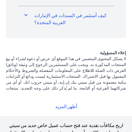
كيف أستثمر في السندات في الإمارات
العربية المتحدة؟
إخلاء المسؤولية
لا يشكل المحتوى المتضمن في هذا الموقع أي عرض أو دعوة لشراء أو بيع
المنتجات المذكورة به. ويجب على المستثمرين الرجوع إلى وثيقة (وثائق)
العرض ذات الصلة للاطلاع على المعلومات المفصلة والشروط والأحكام
المعمول بها قبل الاشتراك. المنتجات الاستثمارية ليست ودائع أو التزامات
بنكية مضمونة من قبل سيتي بنك إن.إيه، أو سيتي جروب انك. أو أي من
شركاتهما الفرعية أو التابعة، ما لم يُذكر ذلك على وجه التحديد. منتجات
الاستثمار ليست مؤمنة من جانب الحكومة أو الجهات الحكومية، وبالتالي
فإن منتجات الاستثمار والخزانة تخضع لمخاطر الاستثمار، بما في ذلك
الخسارة المحتملة للمبلغ الأصلي المستثمر. الأداء السابق لمنتجات
أظهر المزيد
الاستثمار ليس مؤشرا على النتائج المستقبلية، بمعنى أن الأسعار قد ترتفع
أو تنخفض. يجب أن يكون المستثمرون الذين يستثمرون في منتجات
استثمارية و / أو منتجات خزينة مقومة بعملة أجنبية (غير محلية) على دراية
اربح مكافآت نقدية عند فتح حساب عميل خاص جديد من سيتي
بمخاطر تقلبات أسعار الصرف التي قد تتسبب في خسارة رأس المال عند