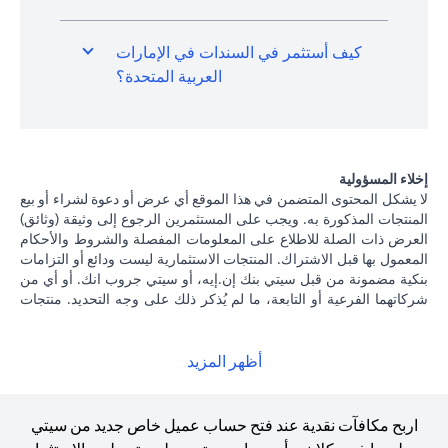
كيف أستثمر في السندات في الإمارات
العربية المتحدة؟
إخلاء المسؤولية
لا يشكل المحتوى المتضمن في هذا الموقع أي عرض أو دعوة لشراء أو بيع
المنتجات المذكورة به. ويجب على المستثمرين الرجوع إلى وثيقة (وثائق)
العرض ذات الصلة للاطلاع على المعلومات المفصلة والشروط والأحكام
المعمول بها قبل الاشتراك. المنتجات الاستثمارية ليست ودائع أو التزامات
بنكية مضمونة من قبل سيتي بنك إن.إيه، أو سيتي جروب انك. أو أي من
شركاتهما الفرعية أو التابعة، ما لم يُذكر ذلك على وجه التحديد. منتجات
الاستثمار ليست مؤمنة من جانب الحكومة أو الجهات الحكومية، وبالتالي
فإن منتجات الاستثمار والخزانة تخضع لمخاطر الاستثمار، بما في ذلك
الخسارة المحتملة للمبلغ الأصلي المستثمر. الأداء السابق لمنتجات
أظهر المزيد
الاستثمار ليس مؤشرا على النتائج المستقبلية، بمعنى أن الأسعار قد ترتفع
أو تنخفض. يجب أن يكون المستثمرون الذين يستثمرون في منتجات
استثمارية و / أو منتجات خزينة مقومة بعملة أجنبية (غير محلية) على دراية
اربح مكافآت نقدية عند فتح حساب عميل خاص جديد من سيتي
بمخاطر تقلبات أسعار الصرف التي قد تتسبب في خسارة رأس المال عند