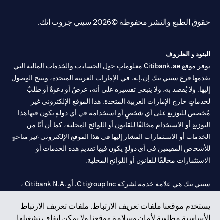
opens in a new tab
opens in a new tab
opens in a new tab
opens in a new tab
20200000240 د) الحفظ بموجب ترخيص رقم 602003. للحصول على
إخلاءات المسؤولية والإفصاحات الإضافية المتعلقة بالمنتج و/أو الخدمة
in a new tab
المذكورة في هذا البيان والتي تحتاج إلى معرفتها، يرجى زيارة
هنا
.
حقوق الطبع والنشر محفوظة ©2026 سيتي جروب انك.
البنود و الظروف
يوفر موقع Citibank.ae معلوماتٍ حول الحسابات والخدمات المالية التي
يقدمها فرع سيتي بنك إن.إيه. في الإمارات العربية المتحدة، ويتيح الوصول
إليها. ولا يُقصد به، ولا ينبغي تفسيره على أنه، عرضٌ أو دعوةٌ أو طلبٌ
لخدماتٍ خارج الإمارات العربية المتحدة. هذا الموقع الإلكتروني غير
مُخصص للتوزيع على أي شخصٍ أو استخدامه في أي دولةٍ يكون فيها هذا
التوزيع أو الاستخدام مخالفًا للقانون أو اللوائح المحلية، كما أن أيًا من
الخدمات أو الاستثمارات المشار إليها في هذا الموقع الإلكتروني غير متاحةٍ
للأشخاص المقيمين في أي دولةٍ يكون فيها تقديم هذه الخدمات أو
الاستثمارات مخالفًا للقانون أو اللوائح المحلية.
سيتي بنك هي علامة خدمة لشركة Citigroup Inc. أو .Citibank N.A ،
مستخدمة ومسجلة في جميع أنحاء العالم.
يستخدم موقعنا ملفات تعريف الارتباط. ملفات تعريف الارتباط
الأساسية مطلوبة لأمان وسلامة موقعنا ولا يمكن إيقاف تشغيلها.
سيتي بنك إن. إيه. الإمارات مسجل لدى مصرف الإمارات المركزي تحت