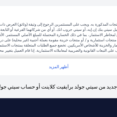
تجات المذكورة به. ويجب على المستثمرين الرجوع إلى وثيقة (وثائق) العرض ذات
بل سيتي بنك إن.إيه، أو سيتي جروب انك. أو أي من شركاتهما الفرعية أو التابعة
 لمخاطر الاستثمار، بما في ذلك الخسارة المحتملة للمبلغ الأصلي المستثمر. الأد
نتجات استثمارية و / أو منتجات خزينة مقومة بعملة أجنبية (غير محلية) على 
تثمار والخزينة للأشخاص الأمريكيين. تخضع جميع الطلبات المتعلقة بمنتجات الاستث
ى التبعات القانونية والضريبية لمعاملاته الاستثمارية. إذا قام العميل بتغيير 
جميع القوانين واللوائح المعمول بها عند دخولها حيز التنفيذ. يدرك العميل أن سيتي
رة لممتلكات العملاء الحاليين.
ظبي. هاتف: 4000 311 04.
أظهر المزيد
لعربية المتحدة المركزي كفرع لبنك أجنبي.
يد من سيتي جولد برايفيت كلاينت أو حساب سيتي جولد، 