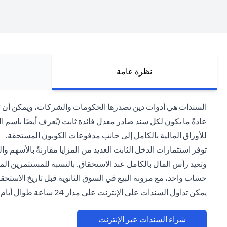
نظرة عامة
السندات هي أدوات دين تصدرها الحكومات والشركات، ويمكن أن تكون
للأوراق المالية بالكامل إلى جانب مدفوعات الكوبون المستحقة.
توفر استثمارات الدخل الثابت العديد من المزايا مقارنةً بالأسهم 
وتعيد رأس المال بالكامل عند الاستحقاق. بالنسبة للمستثمرين المقي
حساب واحد، مع مرونة البيع في السوق الثانوية قبل تاريخ الاستحقا
يمكن تداول السندات على الإنترنت على مدار 24 ساعة طوال أيام الأسبوع عبر منصة سيتي بنك للخدمات المصرفية عبر الإنترنت (الاستثمارات> السمسرة الإلكترونية) بأسعار تنافسية.
(opens in a new tab)
شراء السندات عبر الإنترنت