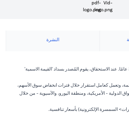
(opens in a new tab)
ة
النشرة
عادةً ما يكون لكل سند صادر معدل فائدة ثابت (يُعرف أيضًا باسم الكوبون) يتم دفعه على فترات منتظمة ومدة تتراوح من شهر واحد إلى 30 عامًا. عند الاستحقاق، يقوم المُصدر بسداد 'القيمة الاسمية'
 منتظمة، وتعمل كعامل استقرار خلال فترات انخفاض سوق الأسهم،
اق الدولية - الأمريكية، ومنطقة اليورو، والآسيوية - من خلال