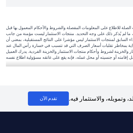
 الصلة للاطلاع على المعلومات المفصلة والشروط والأحكام المعمول بها قبل
، ما لم يُذكر ذلك على وجه التحديد. منتجات الاستثمار ليست مؤمنة من جانب
اء السابق لمنتجات الاستثمار ليس مؤشرا على النتائج المستقبلية، بمعنى أن
دراية بمخاطر تقلبات أسعار الصرف التي قد تتسبب في خسارة رأس المال عند
مار والخزينة لشروط وأحكام منتجات الاستثمار والخزينة الفردية. يدرك العميل
محل إقامته أو جنسيته أو محل عمله، فإنه يقع على عاتقه مسؤولية اطلاع نفسه
 بنك لا يقدم مشورة قانونية و/أو ضريبية وليس مسؤولاً عن تقديم المشورة للعميل
سيتي بنك إن إيه الإمارات العربية المتحدة مرخص من هيئة الأوراق المالية والسلع في الإمارات العربية المتحدة ("SCA") للقيام بالنشاط المالي لـ أ) الاستشارات المالية والتعريف والترويج بموجب ترخيص رقم 20200000097 ب) وسيط
تداول في الأسواق الدولية بموجب ترخيص رقم 20200000198 ج) إدارة المحافظ بموجب ترخيص رقم 20200000240 د) الحفظ بموجب ترخيص رقم 602003. للحصول على إخلاءات المسؤولية والإفصاحات الإضافية المتعلقة بالمنتج
وتمويله، والاستثمار فيه.
(opens in a new tab)
تقدم الآن