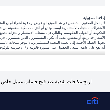
إخلاء المسؤولية
لا يشكل المحتوى المتضمن في هذا الموقع أي عرض أو دعوة لشراء أو بيع المن
الاشتراك. المنتجات الاستثمارية ليست ودائع أو التزامات بنكية مضمونة من ق
الحكومة أو الجهات الحكومية، وبالتالي فإن منتجات الاستثمار والخزانة تخضع
الأسعار قد ترتفع أو تنخفض. يجب أن يكون المستثمرون الذين يستثمرون في م
تحويل العملة الأجنبية إلى العملة المحلية للمستثمرين. لا تتوفر منتجات الاس
أنه يقع على عاتقه السعي للحصول على مشورة قانونية و / أو ضريبية للوقوف عل
على الآثار التي قد تلحق بتعاملاته الاستثمارية نتيجة هذا التغيير، والامتثال ل
بشأن القوانين المطبقة على معاملاته. لا يوفر سيتي بنك الإمارات مراقبة مستم
سيتي بنك إن. إيه. الإمارات مسجل لدى مصرف الإمارات المركزي تحت أرقام التراخيص 202563 لفرع الوصل في دبي، 531989 لفرع مول الإمارات في دبي، و CN-1002019 لفرع أبو
فرع سيتي بنك إن إيه - الإمارات العربية المتحدة مرخص من مصرف الإمارات ا
اربح مكافآت نقدية عند فتح حساب عميل خاص جد
(opens in a new tab)
و/أو الخدمة المذكورة في هذا البيان والتي تحتاج إلى معرفتها، يرجى زيارة
هنا
.