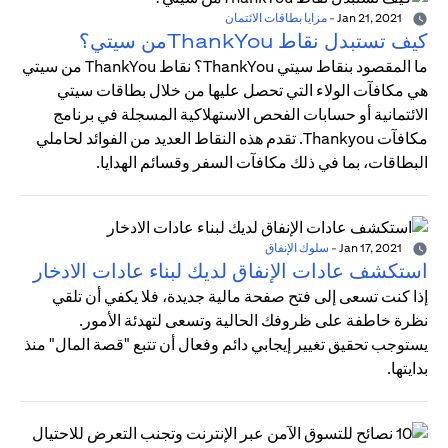
Jan 21, 2021
-
مزايا بطاقات الائتمان
كيف تستبدل نقاط ThankYouمن سيتي؟
ما المقصود بنقاط سيتي ThankYou؟ نقاط ThankYou من سيتي
هي مكافآت الولاء التي تحصل عليها من خلال بطاقات سيتي
الائتمانية أو حسابات الفحص الاستهلاكية المسجلة في برنامج
مكافآت Thankyou. تقدم هذه النقاط العديد من الفوائد لحاملي
البطاقات، بما في ذلك مكافآت السفر وقسائم الهدايا.
Jan 17, 2021
-
سلوك الإنفاق
استكشف عادات الإنفاق لديك لبناء عادات الادخار
إذا كنت تسعى إلى فتح صفحة مالية جديدة، فلا يكفي أن تلقي
نظرة خاطفة على ظروفك الحالية وتسعى لتهدئة الأمور.
يستوجب تحقيق تغيير إيجابي دائم وفعال أن تتبع "قصة المال" منذ
بدايتها.