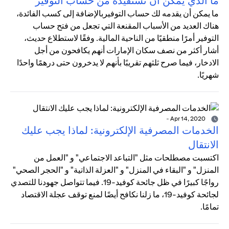
ما الذي يمكن أن تستفيده من حساب التوفير
ما يمكن أن يقدمه لك حساب التوفيربالإضافة إلى كسب الفائدة،
هناك العديد من الأسباب المقنعة التي تجعل من فتح حساب
التوفير أمرًا منطقيًا من الناحية المالية. وفقًا لاستطلاع حديث،
أشار أكثر من نصف سكان الإمارات أنهم يكافحون من أجل
الادخار، فيما صرح ثلثهم تقريبًا بأنهم لا يدخرون حتى درهمًا واحدًا
شهريًا.
-
Apr 14, 2020
الخدمات المصرفية الإلكترونية: لماذا يجب عليك
الانتقال
اكتسبت مصطلحات مثل "التباعد الاجتماعي" و "العمل من
المنزل" و "البقاء في المنزل" و "العزلة الذاتية" و "الحجر الصحي"
رواجًا كبيرًا في ظل جائحة كوفيد-19. فيما تتواصل جهودنا للتصدي
لجائحة كوفيد-19، ما زلنا نكافح أيضًا لمنع توقف عجلة الاقتصاد
تمامًا.