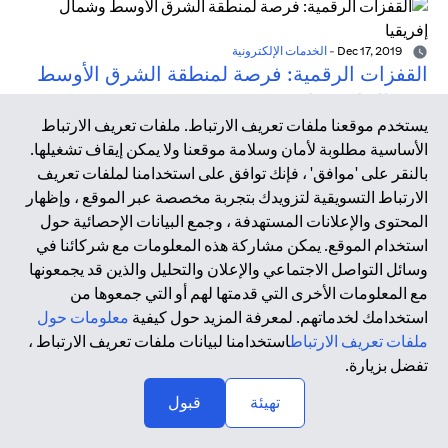
Dec 17, 2019
-
الخدمات الإلكترونية
القفزات الرقمية: فرصة لمنطقة الشرق الأوسط
وشمال إفريقيا
يستخدم موقعنا ملفات تعريف الارتباط. ملفات تعريف الارتباط
تشير أبحاث شركة ماكينزي (McKinsey) إلى أن السوق الرقمية
الأساسية مطلوبة لأمان وسلامة موقعنا ولا يمكن إيقاف تشغيلها.
يمكن أن تضيف 95 مليار دولار سنويًا إلى الناتج المحلي الإجمالي
بالنقر على 'موافق' ، فإنك توافق على استخدامنا لملفات تعريف
السنوي للشرق الأوسط بحلول عام 2020 إذا ما تم اتخاذ التدابير
الارتباط التسويقية لتزويدك بتجربة مخصصة عبر الموقع ، وإظهار
الصحيحة من قبل الحكومات والشركات ومؤسسات التمويل
المحتوى والإعلانات المستهدفة ، وجمع البيانات الإحصائية حول
والكوادر المتخصصة في الفضاء الرقمي.
استخدام الموقع. يمكن مشاركة هذه المعلومات مع شركائنا في
وسائل التواصل الاجتماعي والإعلان والتحليل والذين قد يجمعونها
مع المعلومات الأخرى التي قدمتها لهم أو التي جمعوها من
Dec 17, 2019
-
التكنولوجيا المالية
استخدامك لخدماتهم. لمعرفة المزيد حول كيفية
معلومات حول
عصر التكنولوجيا المالية
ملفات تعريف الارتباط
استخدامنا لبيانات ملفات تعريف الارتباط ،
أدت الأزمة المالية العالمية في عام 2008 وما نتج عنها من
تفضل بزيارة.
تداعيات إلى تسريع الحاجة إلى الابتكار داخل هذا القطاع، ومن هنا
↑
تهيئة
قبول
بزغ مصطلح التكنولوجيا المالية من رحم التعاون المكثف بين
أصحاب المصلحة داخل القطاع. تعتمد التكنولوجيا المالية على