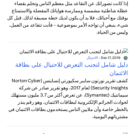
إذا كانت تصوراتك عن التقاعد مثل معظم الناس وتحلم بقضاء
عطلة شاطئية مشمسة وممارسة هواياتك المفضلة والاستمتاع
بوقتك مع أحبائك، فلا بد أن يكون لديك خطة مسبقة لذلك. قبل كل
شيء، ينبغي أن تواجه الأمر بموضوعية - فأنت تتقاعد من العمل،
وليس من الحياة.
Dec 17, 2019
-
الاحتيال
دليل شامل لتجنب التعرض للاحتيال على بطاقة
الائتمان
كشف تقرير نورتون سايبر سكيورتي إنسايتس (Norton Cyber
Security Insights) لعام 2017، وهو تقرير صادر عن شركة
سيمانتيك (Symantec)، عن تعرض أكثر من 3.7 مليون مستهلك
لحوادث الجرائم الإلكترونية لبطاقات الائتمان، وهو رقم ينذر
بالخطر خاصة وأن ملايين الناس يستخدمون بطاقات الائتمان في
مشترياتهم اليومية.