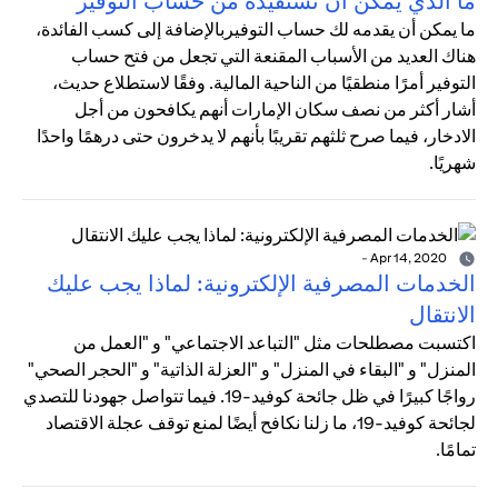
ما الذي يمكن أن تستفيده من حساب التوفير
ما يمكن أن يقدمه لك حساب التوفيربالإضافة إلى كسب الفائدة،
هناك العديد من الأسباب المقنعة التي تجعل من فتح حساب
التوفير أمرًا منطقيًا من الناحية المالية. وفقًا لاستطلاع حديث،
أشار أكثر من نصف سكان الإمارات أنهم يكافحون من أجل
الادخار، فيما صرح ثلثهم تقريبًا بأنهم لا يدخرون حتى درهمًا واحدًا
شهريًا.
-
Apr 14, 2020
الخدمات المصرفية الإلكترونية: لماذا يجب عليك
الانتقال
اكتسبت مصطلحات مثل "التباعد الاجتماعي" و "العمل من
المنزل" و "البقاء في المنزل" و "العزلة الذاتية" و "الحجر الصحي"
رواجًا كبيرًا في ظل جائحة كوفيد-19. فيما تتواصل جهودنا للتصدي
لجائحة كوفيد-19، ما زلنا نكافح أيضًا لمنع توقف عجلة الاقتصاد
تمامًا.