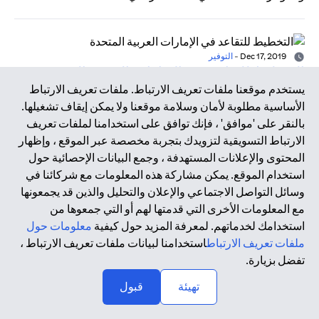
Dec 17, 2019
-
التوفير
التخطيط للتقاعد في الإمارات العربية المتحدة
يستخدم موقعنا ملفات تعريف الارتباط. ملفات تعريف الارتباط
إذا كانت تصوراتك عن التقاعد مثل معظم الناس وتحلم بقضاء
الأساسية مطلوبة لأمان وسلامة موقعنا ولا يمكن إيقاف تشغيلها.
عطلة شاطئية مشمسة وممارسة هواياتك المفضلة والاستمتاع
بالنقر على 'موافق' ، فإنك توافق على استخدامنا لملفات تعريف
بوقتك مع أحبائك، فلا بد أن يكون لديك خطة مسبقة لذلك. قبل كل
الارتباط التسويقية لتزويدك بتجربة مخصصة عبر الموقع ، وإظهار
شيء، ينبغي أن تواجه الأمر بموضوعية - فأنت تتقاعد من العمل،
المحتوى والإعلانات المستهدفة ، وجمع البيانات الإحصائية حول
وليس من الحياة.
استخدام الموقع. يمكن مشاركة هذه المعلومات مع شركائنا في
وسائل التواصل الاجتماعي والإعلان والتحليل والذين قد يجمعونها
مع المعلومات الأخرى التي قدمتها لهم أو التي جمعوها من
Dec 17, 2019
-
التكنولوجيا المالية
استخدامك لخدماتهم. لمعرفة المزيد حول كيفية
معلومات حول
عصر التكنولوجيا المالية
ملفات تعريف الارتباط
استخدامنا لبيانات ملفات تعريف الارتباط ،
أدت الأزمة المالية العالمية في عام 2008 وما نتج عنها من
تفضل بزيارة.
تداعيات إلى تسريع الحاجة إلى الابتكار داخل هذا القطاع، ومن هنا
↑
تهيئة
قبول
بزغ مصطلح التكنولوجيا المالية من رحم التعاون المكثف بين
أصحاب المصلحة داخل القطاع. تعتمد التكنولوجيا المالية على