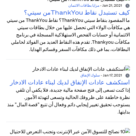
Jan 21, 2021
-
مزايا بطاقات الائتمان
كيف تستبدل نقاط ThankYouمن سيتي؟
ما المقصود بنقاط سيتي ThankYou؟ نقاط ThankYou من سيتي
هي مكافآت الولاء التي تحصل عليها من خلال بطاقات سيتي
الائتمانية أو حسابات الفحص الاستهلاكية المسجلة في برنامج
مكافآت Thankyou. تقدم هذه النقاط العديد من الفوائد لحاملي
البطاقات، بما في ذلك مكافآت السفر وقسائم الهدايا.
Jan 17, 2021
-
سلوك الإنفاق
استكشف عادات الإنفاق لديك لبناء عادات الادخار
إذا كنت تسعى إلى فتح صفحة مالية جديدة، فلا يكفي أن تلقي
نظرة خاطفة على ظروفك الحالية وتسعى لتهدئة الأمور.
يستوجب تحقيق تغيير إيجابي دائم وفعال أن تتبع "قصة المال" منذ
بدايتها.