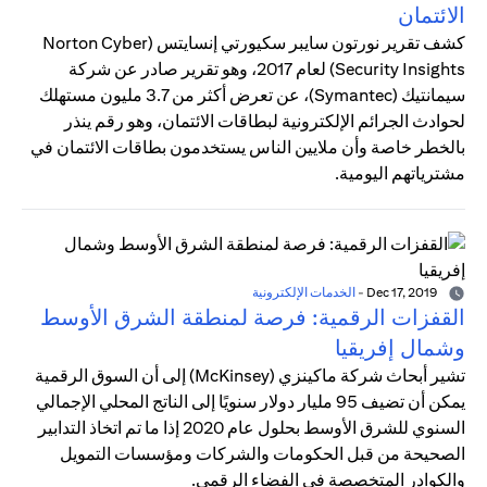
الائتمان
كشف تقرير نورتون سايبر سكيورتي إنسايتس (Norton Cyber
Security Insights) لعام 2017، وهو تقرير صادر عن شركة
سيمانتيك (Symantec)، عن تعرض أكثر من 3.7 مليون مستهلك
لحوادث الجرائم الإلكترونية لبطاقات الائتمان، وهو رقم ينذر
بالخطر خاصة وأن ملايين الناس يستخدمون بطاقات الائتمان في
مشترياتهم اليومية.
Dec 17, 2019
-
الخدمات الإلكترونية
القفزات الرقمية: فرصة لمنطقة الشرق الأوسط
وشمال إفريقيا
تشير أبحاث شركة ماكينزي (McKinsey) إلى أن السوق الرقمية
يمكن أن تضيف 95 مليار دولار سنويًا إلى الناتج المحلي الإجمالي
السنوي للشرق الأوسط بحلول عام 2020 إذا ما تم اتخاذ التدابير
الصحيحة من قبل الحكومات والشركات ومؤسسات التمويل
والكوادر المتخصصة في الفضاء الرقمي.