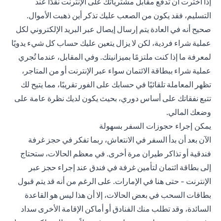
إذا اخترت أن تدفع مقابل مشترياتك على الإنترنت نقدًا عند
التسليم، فقد يكون من الصعب عليك تذكر أين ذهبت الأموال.
صحيح أنه في العادة يتم إرسال إيصال عبر البريد الإلكتروني لكل
عملية شراء فردية، لكن لا يزال يتعين عليك حساب كل شيء يدويًا
لمعرفة ما إذا كنت ملتزمًا بميزانيتك. وفي المقابل، عندما تُجري
عملية شراء ببطاقة الائتمان سواء عبر الإنترنت أو من المتاجر،
تظهر المعاملة تلقائيًا في حسابك على الفور تقريبًا، مما يتيح لك
تتبع نفقاتك على أساس دوري، بحيث يكون لديك نظرة عامة على
وضعك المالي.
يمكن إجراء حجوزات السفر بسهولة
الآن بعد أن بدأ السفر في الانتعاش، ربما تفكر في حجز غرفة
فندقية أو تذاكر طيران مرة أخرى. في معظم الحالات، ستحتاج
إلى بطاقة ائتمان لتأمين غرفة في فندق عند إجراء حجز عبر
الإنترنت - حتى هنا في الإمارات. على الرغم من أنه قد يتم قبول
بطاقات السحب في بعض الحالات، إلا أن هذا ليس هو القاعدة
السائدة، وقد تطلب منك الفنادق أو أماكن الإقامة الأخرى سداد