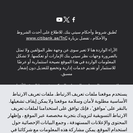
opens in a new tab
opens in a new tab
opens in a new tab
تُطبق شروط وأحكام سيتي بنك. للاطلاع على أحدث الشروط
s in a new tab
والأحكام ، تفضل بزيارة
www.citibank.ae/TnC
الآراء الواردة هنا لا تعبر سوى عن وجهة نظر المؤلفين ولا تمثل
بالضرورة وجهات نظر سيتي بنك الإمارات أو تعكسها. لا تشكل
المعلومات الواردة في هذا الموقع نصيحة استثمارية أو عرضًا
للاستثمار أو تقديم خدمات إدارية وتخضع للتعديل دون إشعار
مسبق.
لا يتم تقديم المنتجات والخدمات المذكورة في هذا الموقع للأفراد
المقيمين في الاتحاد الأوروبي أو المنطقة الاقتصادية الأوروبية أو
يستخدم موقعنا ملفات تعريف الارتباط. ملفات تعريف الارتباط
سويسرا أو غيرنسي أو جيرسي أو موناكو أو سان مارينو أو
الأساسية مطلوبة لأمان وسلامة موقعنا ولا يمكن إيقاف تشغيلها.
الفاتيكان أو جزيرة مان أو المملكة المتحدة أو خصوصية البيانات
بالنقر على 'موافق' ، فإنك توافق على استخدامنا لملفات تعريف
(لائحة حماية البيانات العامة \ قانون حماية البيانات الشخصية
الارتباط التسويقية لتزويدك بتجربة مخصصة عبر الموقع ، وإظهار
العامة \ قانون خصوصية نيوزيلندا). المحتوى الموجود في هذه
الصفحة ليس ولا ينبغي تفسيره على أنه عرض أو دعوة أو دعوة
المحتوى والإعلانات المستهدفة ، وجمع البيانات الإحصائية حول
لشراء أو بيع أي من المنتجات والخدمات المذكورة هنا لمثل هؤلاء
استخدام الموقع. يمكن مشاركة هذه المعلومات مع شركائنا في