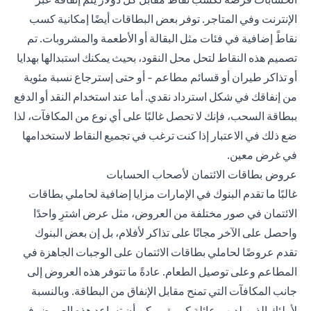
الإنترنت وفي المتاجر. توفر بعض البطاقات أيضًا إمكانية كسب
نقاطً إضافية في فئات مثل البقالة أو الأطعمة والمشروبات. تم
تصميم هذه النقاط لتحل محل النقود، بحيث يمكنك استبدالها بهدايا
أو تذاكر طيران أو قسائم مطاعم - أو حتى إسترجاع نسبة مئوية
من إنفاقك في شكل استرداد نقدي. أما عند استخدام النقد أو الدفع
ببطاقة السحب، فإنك لا تحصل غالبًا على أي نوع من المكافآت، لذا
ضع ذلك في الاعتبار إذا كنت ترغب في تجميع النقاط لاستخدامها
في غرض معين.
عروض بطاقات الائتمان لأصحاب الحسابات
غالبًا ما تقدم البنوك في الإمارات مزايا إضافية لحاملي بطاقات
الائتمان في صور مختلفة من العروض، مثل عرض اشترِ واحدًا
واحصل على الآخر مجانًا على تذاكر لأفلام، بل إن بعض البنوك
تقدم عروضًا لحاملي بطاقات الائتمان على الوجبات الجاهزة في
المطاعم وعلى توصيل الطعام. عادةً ما تتوفر هذه العروض إلى
جانب المكافآت التي تمنح مقابل الإنفاق من البطاقة. وبالنسبة
لأولئك الذين لديهم عائلة كبيرة، يمكن أن تساعد هذه العروض في