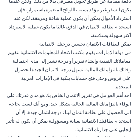
دفعة مقدمة عن طريق تحويل مصرفي بدلاً من ذلك. ولكن عندما
يكون السفر غير مؤكد بسبب اللوائح المتغيرة باستمرار، فإن
استرداد الأموال يمكن أن يكون عملية شاقة ومرهقة. لكن عند
استخدام بطاقة الائتمان في الدفع، غالبًا ما تكون عملية الاسترداد
أكثر سهولة وسلاسة.
يمكن لبطاقات الائتمان تحسين درجتك الائتمانية
في دولة الإمارات، يقوم مكتب الاتحاد للمعلومات الائتمانية بتقييم
معاملاتك النقدية وإنشاء تقرير أو درجة تشير إلى مدى احتمالية
وفائك بالتزاماتك المالية. تسهل درجة الائتمان الجيدة الحصول
على قروض وحتى فتح حسابات بنكية في الإمارات العربية
المتحدة.
أحد أهم العوامل في تقرير الائتمان الخاص بك هو مدى قدرتك على
الوفاء بالتزاماتك المالية الحالية بشكل جيد. ومع أنك لست بحاجة
إلى الحصول على بطاقة ائتمان لبناء درجة ائتمان جيدة، إلا أن
استخدام بطاقتك الائتمانية بعناية ومسؤولية يمكن أن يكون له تأثير
إيجابي على جدارتك الائتمانية.