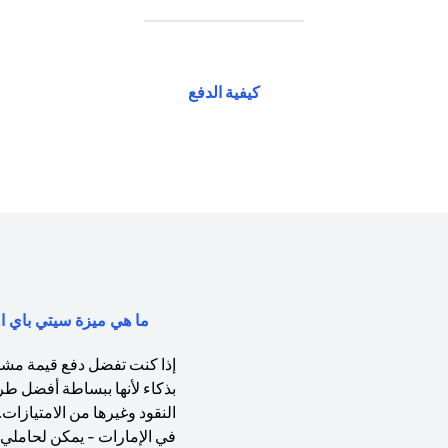
(opens in a new tab)
كيفية الدفع
ما هي ميزة سيتي باي اول (Citi PayAll) ولماذا يجب عليّ 
إذا كنت تفضل دفع قيمة مشتري
بذكاء لأنها ببساطة أفضل طر
النقود وغيرها من الامتيازات
في الإمارات - يمكن لحاملي ب