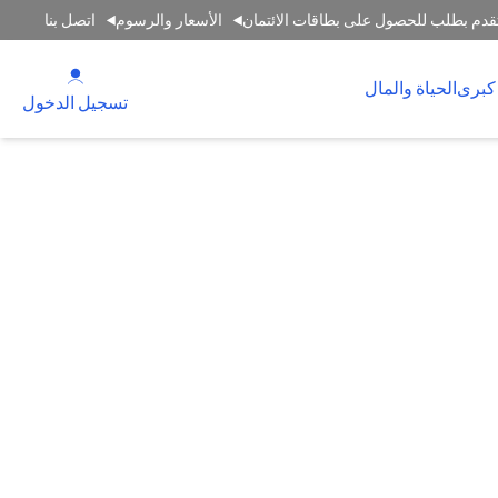
قدم بطلب للحصول على بطاقات الائتمان
الأسعار والرسوم
اتصل بنا
(opens in a new tab)
كبرى
الحياة والمال
(opens in a new tab)
تسجيل الدخول