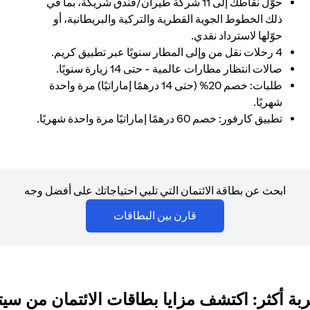
حوّل نقاطك إلى 11 شركة طيران/فندق شريكة، بما في
ذلك الخطوط الجوية القطرية والتركية والبريطانية، أو
حوّلها لاسترداد نقدي.
4 رحلات نقل من وإلى المطار سنويًا عبر تطبيق كريم.
صالات انتظار مطارات عالمية - حتى 14 زيارة سنويًا.
طلبات: خصم 20% (حتى 14 درهمًا إماراتيًا) مرة واحدة
شهريًا.
تطبيق كارفور: خصم 60 درهمًا إماراتيًا مرة واحدة شهريًا.
ابحث عن بطاقة الائتمان التي تلبي احتياجاتك على أفضل وجه
(opens in a new tab)
قارن بين البطاقات
بة أكثر: اكتشف مزايا بطاقات الائتمان من سي