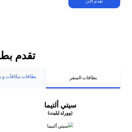
تقدم الآن
تطبق الشروط والأحكام. يخضع الاسترداد النقدي ضمن العرض الترحيبي للح
للإنفاق والرسوم السنوية (إن وجدت). يُمنح الاسترداد النقدي حصراً لعملاء ب
الجدد الذين يقومون بتقديم طلبهم أو تعبئة بياناتهم مباشرة عبر موقع سيتي 
تقدم بطل
بطاقات مكافآت و نم
بطاقات السفر
(OPENS IN A NEW TAB)
سيتي ألتيما
(وورلد ايليت)