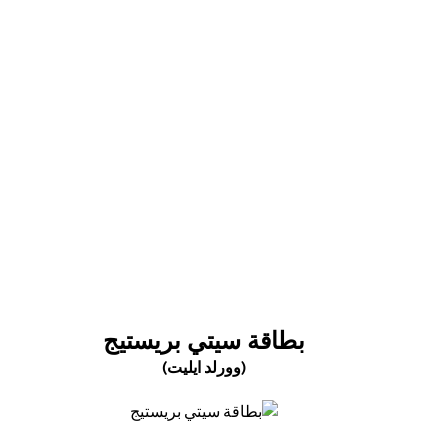
(opens in a new tab)
(OPENS IN A NEW TAB)
بطاقة سيتي بريستيج
(وورلد ايليت)
(opens in a new tab)