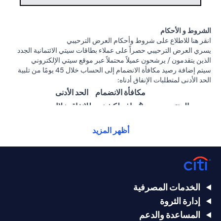
الشروط و الأحكام
(opens in a new tab)
انقر هنا
للاطلاع على شروط وأحكام العرض الترحيبي
يسري العرض الترحيبي حصراً على عملاء بطاقات سيتي الائتمانية الجدد
الذين يتقدمون / يرشحون عميلاً محتملاً عبر موقع سيتي الإلكتروني
سيتم إضافة رصيد مكافأة الانضمام إلى الحساب خلال 45 يومًا من تلبية
الحد الأدنى لمتطلبات الإنفاق أدناه:
مكافأة الانضمام
الحد الأدنى
المنتج
(تُضاف لكشف
للإنفاق خلال
الحساب)
60 يومًا
أظهر المزيد
25,000
1,500 درهم
سيتي ألتيما
درهم
إماراتي
إماراتي
15,000
بطاقة سيتي
1000 درهم
الخدمات المصرفية
درهم
بريستيج الائتمانية
إماراتي
إدارة الثروة
إماراتي
المساعدة والدعم