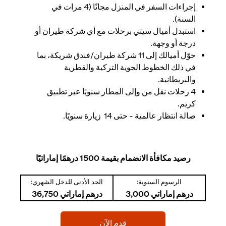
إجراءات السفر في المنزل مجانًا (4 مرات في
السنة).
استبدل أميال سيتي برحلات مع أي شركة طيران أو
درجة أو وجهة.
حوّل أميالك إلى 11 شركة طيران/فندق شريكة، بما
في ذلك الخطوط الجوية التركية والقطرية
والبريطانية.
4 رحلات نقل من وإلى المطار سنويًا عبر تطبيق
كريم.
صالة انتظار عالمية - حتى 14 زيارة سنويًا.
رصيد مكافأة الانضمام بقيمة 1500 درهمًا إماراتيًا
الرسوم السنوية:
الحد الأدنى للدخل الشهري:
درهم إماراتي 3,000
درهم إماراتي 36,750
(opens in a new tab)
قدم الآن