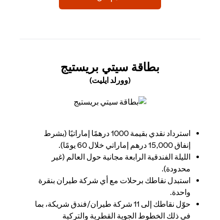
(OPENS IN A NEW TAB)
بطاقة سيتي بريستيج
(وورلد ايليت)
(opens in a new tab)
استرداد نقدي بقيمة 1000 درهمًا إماراتيًا (بشرط
إنفاق 15,000 درهم إماراتي خلال 60 يومًا).
الليلة الفندقية الرابعة مجانية حول العالم (غير
محدودة).
استبدل نقاطك برحلات مع أي شركة طيران بنقرة
واحدة.
حوّل نقاطك إلى 11 شركة طيران/فندق شريكة، بما
في ذلك الخطوط الجوية القطرية والتركية