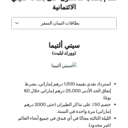
الائتمانية
بطاقات ائتمان السفر
(OPENS IN A NEW TAB)
سيتي ألتيما
(وورلد ايليت)
(opens in a new tab)
استرداد نقدي بقيمة 1,500 درهم إماراتي، بشرط
إنفاق الحد الأدنى 25,000 درهم إماراتي خلال 60
يومًا.
خصم 50٪ على تذاكر الطيران (حتى 2000 درهم
إماراتي) مرة واحدة في السنة.
الليلة الثالثة مجانًا في أي فندق في جميع أنحاء العالم
(غير محدود).