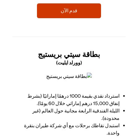
opens in a new tab
قدم الآن
 NEW TAB
بطاقة سيتي بريستيج
(وورلد ايليت)
opens in a new tab
استرداد نقدي بقيمة 1000 درهمًا إماراتيًا (بشرط
إنفاق 15,000 درهم إماراتي خلال 60 يومًا).
الليلة الفندقية الرابعة مجانية حول العالم (غير
محدودة).
استبدل نقاطك برحلات مع أي شركة طيران بنقرة
واحدة.