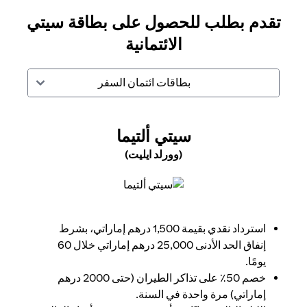
تقدم بطلب للحصول على بطاقة سيتي
الائتمانية
بطاقات ائتمان السفر
N A NEW TAB
سيتي ألتيما
(وورلد ايليت)
opens in a new tab
استرداد نقدي بقيمة 1,500 درهم إماراتي، بشرط
إنفاق الحد الأدنى 25,000 درهم إماراتي خلال 60
يومًا.
خصم 50٪ على تذاكر الطيران (حتى 2000 درهم
إماراتي) مرة واحدة في السنة.