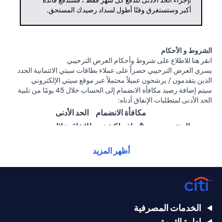
بإجراء الحد الأدنى للدفع كل شهر فقط ، فستدفع فائدة
أكبر وستستغرق وقتًا أطول لسداد رصيدك المستحق.
الشروط و الأحكام
opens in a new tab
انقر هنا
للاطلاع على شروط وأحكام العرض الترحيبي
يسري العرض الترحيبي حصراً على عملاء بطاقات سيتي الائتمانية الجدد
الذين يتقدمون / يرشحون عميلاً محتملاً عبر موقع سيتي الإلكتروني
سيتم إضافة رصيد مكافأة الانضمام إلى الحساب خلال 45 يومًا من تلبية
الحد الأدنى لمتطلبات الإنفاق أدناه:
مكافأة الانضمام
الحد الأدنى
المنتج
(تُضاف لكشف
للإنفاق خلال
الحساب)
60 يومًا
أظهر المزيد
25,000
1,500 درهم
سيتي ألتيما
درهم
إماراتي
إماراتي
15,000
بطاقة سيتي
1000 درهم
الخدمات المصرفية
درهم
بريستيج الائتمانية
إماراتي
إدارة الثروة