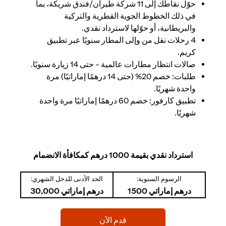
حوّل نقاطك إلى 11 شركة طيران/فندق شريكة، بما
في ذلك الخطوط الجوية القطرية والتركية
والبريطانية، أو حوّلها لاسترداد نقدي.
4 رحلات نقل من وإلى المطار سنويًا عبر تطبيق
كريم.
صالات انتظار مطارات عالمية - حتى 14 زيارة سنويًا.
طلبات: خصم 20% (حتى 14 درهمًا إماراتيًا) مرة
واحدة شهريًا.
تطبيق كارفور: خصم 60 درهمًا إماراتيًا مرة واحدة
شهريًا.
استرداد نقدي بقيمة 1000 درهم كمكافأة الانضمام
الرسوم السنوية:
الحد الأدنى للدخل الشهري:
درهم إماراتي 1500
درهم إماراتي 30,000
opens in a new tab
قدم الآن