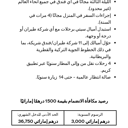
الليلة الثالثة مجانًا في أي فندق في جميع أنحاء العالم
(غير محدود).
إجراءات السفر في المنزل مجانًا (4 مرات في
السنة).
استبدل أميال سيتي برحلات مع أي شركة طيران أو
درجة أو وجهة.
حوّل أميالك إلى 11 شركة طيران/فندق شريكة، بما
في ذلك الخطوط الجوية التركية والقطرية
والبريطانية.
4 رحلات نقل من وإلى المطار سنويًا عبر تطبيق
كريم.
صالة انتظار عالمية - حتى 14 زيارة سنويًا.
رصيد مكافأة الانضمام بقيمة 1500 درهمًا إماراتيًا
الرسوم السنوية:
الحد الأدنى للدخل الشهري:
درهم إماراتي 3,000
درهم إماراتي 36,750