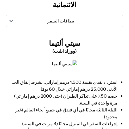
الائتمانية
بطاقات السفر
N A NEW TAB
سيتي ألتيما
(وورلد ايليت)
opens in a new tab
استرداد نقدي بقيمة 1,500 درهم إماراتي، بشرط إنفاق الحد
الأدنى 25,000 درهم إماراتي خلال 60 يومًا.
خصم 50٪ على تذاكر الطيران (حتى 2000 درهم إماراتي)
مرة واحدة في السنة.
الليلة الثالثة مجانًا في أي فندق في جميع أنحاء العالم (غير
محدود).
إجراءات السفر في المنزل مجانًا (4 مرات في السنة).