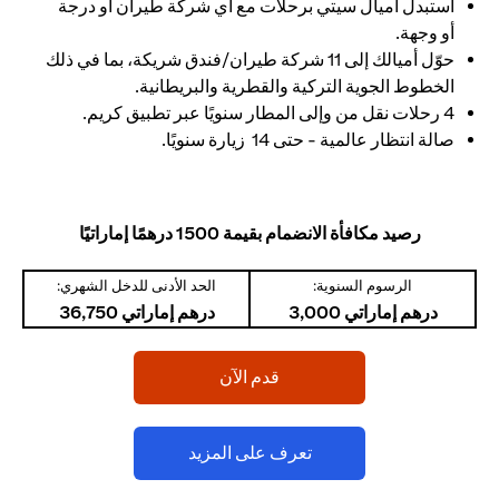
استبدل أميال سيتي برحلات مع أي شركة طيران أو درجة
أو وجهة.
حوّل أميالك إلى 11 شركة طيران/فندق شريكة، بما في ذلك
الخطوط الجوية التركية والقطرية والبريطانية.
4 رحلات نقل من وإلى المطار سنويًا عبر تطبيق كريم.
صالة انتظار عالمية - حتى 14 زيارة سنويًا.
رصيد مكافأة الانضمام بقيمة 1500 درهمًا إماراتيًا
الرسوم السنوية:
الحد الأدنى للدخل الشهري:
درهم إماراتي 3,000
درهم إماراتي 36,750
opens in a new tab
قدم الآن
opens in a new tab
تعرف على المزيد