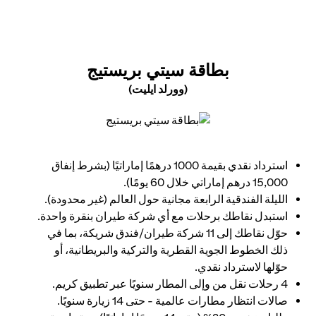
 NEW TAB
بطاقة سيتي بريستيج
(وورلد ايليت)
opens in a new tab
استرداد نقدي بقيمة 1000 درهمًا إماراتيًا (بشرط إنفاق
15,000 درهم إماراتي خلال 60 يومًا).
الليلة الفندقية الرابعة مجانية حول العالم (غير محدودة).
استبدل نقاطك برحلات مع أي شركة طيران بنقرة واحدة.
حوّل نقاطك إلى 11 شركة طيران/فندق شريكة، بما في
ذلك الخطوط الجوية القطرية والتركية والبريطانية، أو
حوّلها لاسترداد نقدي.
4 رحلات نقل من وإلى المطار سنويًا عبر تطبيق كريم.
صالات انتظار مطارات عالمية - حتى 14 زيارة سنويًا.