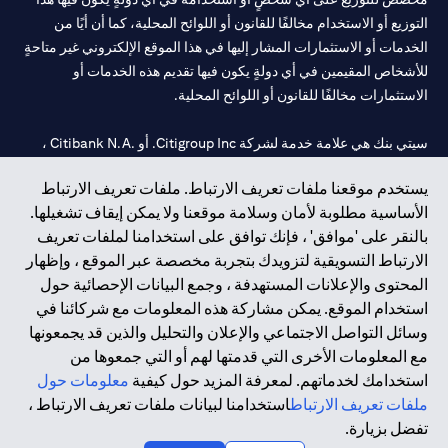
التوزيع أو الاستخدام مخالفًا للقانون أو اللوائح المحلية، كما أن أيًا من
الخدمات أو الاستثمارات المشار إليها في هذا الموقع الإلكتروني غير متاحةٍ
للأشخاص المقيمين في أي دولةٍ يكون فيها تقديم هذه الخدمات أو
الاستثمارات مخالفًا للقانون أو اللوائح المحلية.
سيتي بنك هي علامة خدمة لشركة Citigroup Inc. أو .Citibank N.A ،
مستخدمة ومسجلة في جميع أنحاء العالم.
يستخدم موقعنا ملفات تعريف الارتباط. ملفات تعريف الارتباط
الأساسية مطلوبة لأمان وسلامة موقعنا ولا يمكن إيقاف تشغيلها.
سيتي بنك إن. إيه. الإمارات مسجل لدى مصرف الإمارات المركزي تحت
بالنقر على 'موافق' ، فإنك توافق على استخدامنا لملفات تعريف
أرقام التراخيص 202563 لفرع الوصل في دبي، 531989 لفرع مول
الارتباط التسويقية لتزويدك بتجربة مخصصة عبر الموقع ، وإظهار
الإمارات في دبي، و CN-1002019 لفرع أبوظبي. هاتف: 4000 311 04.
المحتوى والإعلانات المستهدفة ، وجمع البيانات الإحصائية حول
فرع سيتي بنك إن إيه - الإمارات العربية المتحدة مرخص من مصرف
استخدام الموقع. يمكن مشاركة هذه المعلومات مع شركائنا في
الإمارات العربية المتحدة المركزي كفرع لبنك أجنبي.
وسائل التواصل الاجتماعي والإعلان والتحليل والذين قد يجمعونها
سيتي بنك إن إيه الإمارات العربية المتحدة مرخص من هيئة الأوراق المالية
مع المعلومات الأخرى التي قدمتها لهم أو التي جمعوها من
والسلع في الإمارات العربية المتحدة ("SCA") للقيام بالنشاط المالي لـ أ)
استخدامك لخدماتهم. لمعرفة المزيد حول كيفية
معلومات حول
الاستشارات المالية والتعريف والترويج بموجب ترخيص رقم
ملفات تعريف الارتباط
استخدامنا لبيانات ملفات تعريف الارتباط ،
20200000097 ب) وسيط تداول في الأسواق الدولية بموجب ترخيص
تفضل بزيارة.
رقم 20200000198 ج) إدارة المحافظ بموجب ترخيص رقم