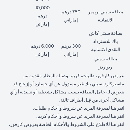
10,000
بطاقة سيتي بريمير
750 درهم
درهم
الائتمانية
إماراتي
إماراتي
بطاقة سيتي كاش
باك للاسترداد
300 درهم
6,000 درهم
النقدي الائتمانية
إماراتي
إماراتي
بطاقة سيتي
ريواردز
عروض كارفور، طلبات، كريم، وصالة المطار مقدمة من
ماستركارد. سيتي بنك غير مسؤول عن أي خسارة أو إزعاج قد
يتعرض له حامل البطاقة بسبب مشاكل تشغيلية أو تنفيذية أو أي
مشاكل أخرى من قِبل أطراف ثالثة.
opens in a new tab
انقر
هنا
لمعرفة المزيد عن شروط و أحكام طلبات.
opens in a new tab
انقر
هنا
لمعرفة المزيد عن شروط و أحكام كريم.
opens in a new tab
انقر
هنا
للاطلاع على الشروط والأحكام الخاصة بعروض كارفور.