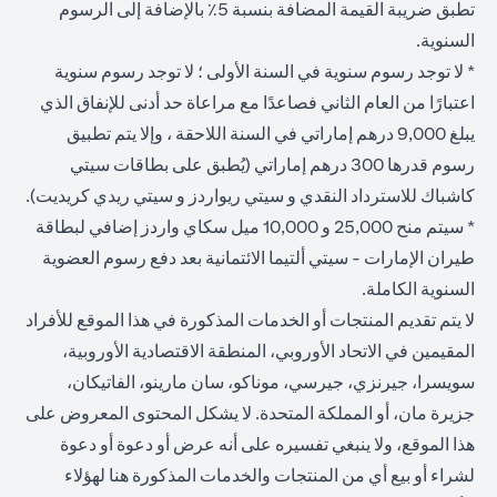
تطبق ضريبة القيمة المضافة بنسبة 5٪ بالإضافة إلى الرسوم
السنوية.
* لا توجد رسوم سنوية في السنة الأولى ؛ لا توجد رسوم سنوية
اعتبارًا من العام الثاني فصاعدًا مع مراعاة حد أدنى للإنفاق الذي
يبلغ 9,000 درهم إماراتي في السنة اللاحقة ، وإلا يتم تطبيق
رسوم قدرها 300 درهم إماراتي (يُطبق على بطاقات سيتي
كاشباك للاسترداد النقدي و سيتي ريواردز و سيتي ريدي كريديت).
* سيتم منح 25,000 و 10,000 ميل سكاي واردز إضافي لبطاقة
طيران الإمارات - سيتي ألتيما الائتمانية بعد دفع رسوم العضوية
السنوية الكاملة.
لا يتم تقديم المنتجات أو الخدمات المذكورة في هذا الموقع للأفراد
المقيمين في الاتحاد الأوروبي، المنطقة الاقتصادية الأوروبية،
سويسرا، جيرنزي، جيرسي، موناكو، سان مارينو، الفاتيكان،
جزيرة مان، أو المملكة المتحدة. لا يشكل المحتوى المعروض على
هذا الموقع، ولا ينبغي تفسيره على أنه عرض أو دعوة أو دعوة
لشراء أو بيع أي من المنتجات والخدمات المذكورة هنا لهؤلاء