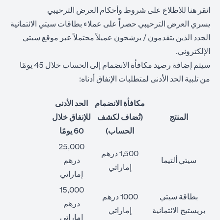
opens in a new tab
انقر هنا
للاطلاع على شروط وأحكام العرض الترحيبي
يسري العرض الترحيبي حصراً على عملاء بطاقات سيتي الائتمانية
الجدد الذين يتقدمون / يرشحون عميلاً محتملاً عبر موقع سيتي
الإلكتروني.
سيتم إضافة رصيد مكافأة الانضمام إلى الحساب خلال 45 يومًا
من تلبية الحد الأدنى لمتطلبات الإنفاق أدناه:
مكافأة الانضمام
الحد الأدنى
المنتج
(تُضاف لكشف
للإنفاق خلال
الحساب)
60 يومًا
25,000
1,500 درهم
سيتي ألتيما
درهم
إماراتي
إماراتي
15,000
بطاقة سيتي
1000 درهم
درهم
بريستيج الائتمانية
إماراتي
إماراتي