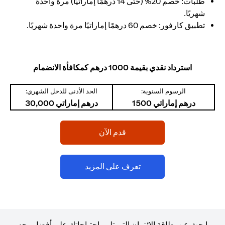
طلبات: خصم 20% (حتى 14 درهمًا إماراتيًا) مرة واحدة
شهريًا.
تطبيق كارفور: خصم 60 درهمًا إماراتيًا مرة واحدة شهريًا.
استرداد نقدي بقيمة 1000 درهم كمكافأة الانضمام
الرسوم السنوية:
الحد الأدنى للدخل الشهري:
درهم إماراتي 1500
درهم إماراتي 30,000
opens in a new tab
قدم الآن
opens in a new tab
تعرف على المزيد
ابحث عن بطاقة الائتمان التي تلبي احتياجاتك على أفضل وجه