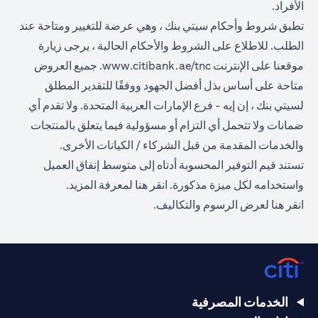
الأفراد.
تطبق شروط وأحكام سيتي بنك ، وهي عرضة للتغيير ومتاحة عند
الطلب. للاطلاع على الشروط والأحكام الحالية ، يرجى زيارة
opens in a new tab
موقعنا على الإنترنت
www.citibank.ae/tnc
. جميع العروض
متاحة على أساس بذل أفضل الجهود ووفقًا للتقدير المطلق
لسيتي بنك ، إن إيه - فرع الإمارات العربية المتحدة. ولا تقدم أي
ضمانات ولا تتحمل أي التزام أو مسؤولية فيما يتعلق بالمنتجات
والخدمات المقدمة من قبل الشركاء / الكيانات الأخرى.
تستند قيم التوفير المحسوبة أدناه إلى متوسط إنفاق العميل
opens in a new tab
واستخدامه لكل ميزة مذكورة.
انقر هنا
لمعرفة المزيد.
opens in a new tab
انقر
هنا
لعرض الرسوم والتكاليف.
الخدمات المصرفية