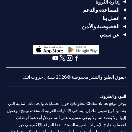
إدارة الثروة
المساعدة والدعم
اتصل بنا
الخصوصية والأمن
عن سيتي
opens in a new tab
opens in a new tab
opens in a new tab
opens in a new tab
opens in a new tab
opens in a new tab
حقوق الطبع والنشر محفوظة ©2026 سيتي جروب انك.
البنود و الظروف
يوفر موقع Citibank.ae معلوماتٍ حول الحسابات والخدمات المالية التي
يقدمها فرع سيتي بنك إن.إيه. في الإمارات العربية المتحدة، ويتيح الوصول
إليها. ولا يُقصد به، ولا ينبغي تفسيره على أنه، عرضٌ أو دعوةٌ أو طلبٌ
لخدماتٍ خارج الإمارات العربية المتحدة. هذا الموقع الإلكتروني غير
مُخصص للتوزيع على أي شخصٍ أو استخدامه في أي دولةٍ يكون فيها هذا