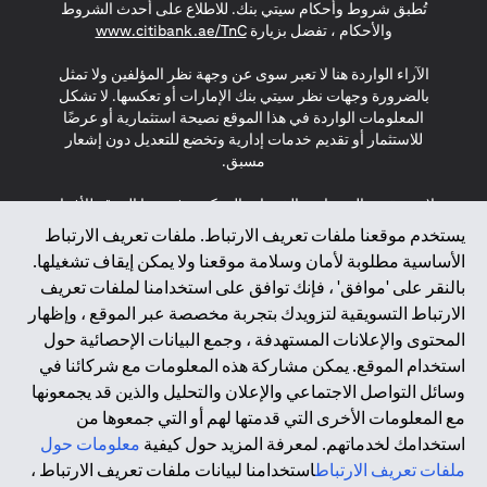
تُطبق شروط وأحكام سيتي بنك. للاطلاع على أحدث الشروط
(opens in a new tab)
والأحكام ، تفضل بزيارة
www.citibank.ae/TnC
الآراء الواردة هنا لا تعبر سوى عن وجهة نظر المؤلفين ولا تمثل
بالضرورة وجهات نظر سيتي بنك الإمارات أو تعكسها. لا تشكل
المعلومات الواردة في هذا الموقع نصيحة استثمارية أو عرضًا
للاستثمار أو تقديم خدمات إدارية وتخضع للتعديل دون إشعار
مسبق.
لا يتم تقديم المنتجات والخدمات المذكورة في هذا الموقع للأفراد
المقيمين في الاتحاد الأوروبي أو المنطقة الاقتصادية الأوروبية أو
يستخدم موقعنا ملفات تعريف الارتباط. ملفات تعريف الارتباط
سويسرا أو غيرنسي أو جيرسي أو موناكو أو سان مارينو أو
الأساسية مطلوبة لأمان وسلامة موقعنا ولا يمكن إيقاف تشغيلها.
الفاتيكان أو جزيرة مان أو المملكة المتحدة أو خصوصية البيانات
بالنقر على 'موافق' ، فإنك توافق على استخدامنا لملفات تعريف
(لائحة حماية البيانات العامة \ قانون حماية البيانات الشخصية
الارتباط التسويقية لتزويدك بتجربة مخصصة عبر الموقع ، وإظهار
العامة \ قانون خصوصية نيوزيلندا). المحتوى الموجود في هذه
الصفحة ليس ولا ينبغي تفسيره على أنه عرض أو دعوة أو دعوة
المحتوى والإعلانات المستهدفة ، وجمع البيانات الإحصائية حول
لشراء أو بيع أي من المنتجات والخدمات المذكورة هنا لمثل هؤلاء
استخدام الموقع. يمكن مشاركة هذه المعلومات مع شركائنا في
الأفراد.
وسائل التواصل الاجتماعي والإعلان والتحليل والذين قد يجمعونها
مع المعلومات الأخرى التي قدمتها لهم أو التي جمعوها من
*GDPR – اللائحة العامة لحماية البيانات؛ * LGPD – Lei Geral de
استخدامك لخدماتهم. لمعرفة المزيد حول كيفية
معلومات حول
Proteção de Dados Pessoais ; *NZPA – قانون الخصوصية
النيوزيلندي
ملفات تعريف الارتباط
استخدامنا لبيانات ملفات تعريف الارتباط ،