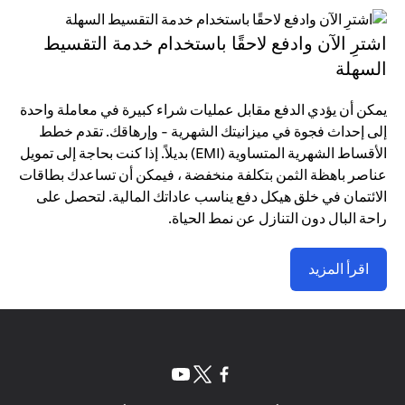
اشترِ الآن وادفع لاحقًا باستخدام خدمة التقسيط
السهلة
يمكن أن يؤدي الدفع مقابل عمليات شراء كبيرة في معاملة واحدة
إلى إحداث فجوة في ميزانيتك الشهرية - وإرهاقك. تقدم خطط
الأقساط الشهرية المتساوية (EMI) بديلاً. إذا كنت بحاجة إلى تمويل
عناصر باهظة الثمن بتكلفة منخفضة ، فيمكن أن تساعدك بطاقات
الائتمان في خلق هيكل دفع يناسب عاداتك المالية. لتحصل على
راحة البال دون التنازل عن نمط الحياة.
اقرأ المزيد
(opens in a new tab)
(opens in a new tab)
(opens in a new tab)