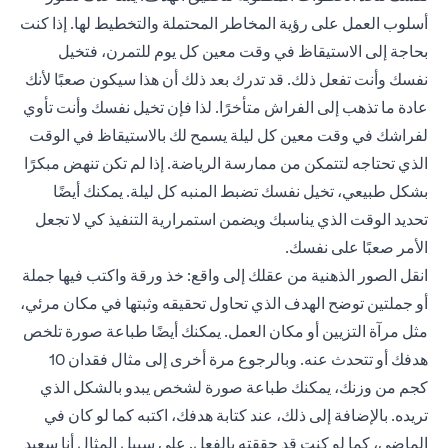
أسلوب العمل على رؤية المخاطر المحتملة والتخطيط لها. إذا كنت
بحاجة إلى الاستيقاظ في وقت معين كل يوم للتمرن، فتخيل
نفسك وأنت تفعل ذلك. قد تدرك بعد ذلك أن هذا سيكون صعبًا لأنك
عادة ما تذهب إلى الفراش متأخرًا. لذا فإن تخيل نفسك وأنت تأوي
لفراشك في وقت معين كل ليلة يسمح لك بالاستيقاظ في الوقت
الذي تحتاجه لتتمكن من ممارسة الرياضة. إذا لم تكن تنهض مبكرًا
بشكل طبيعي، تخيل نفسك تضبط المنبه كل ليلة. يمكنك أيضًا
تحديد الوقت الذي يناسبك ويضمن استمرارية التنفيذ كي لا تجعل
الأمر صعبًا على نفسك.
انقل الصور الذهنية من عقلك إلى واقع: خذ ورقة واكتب فيها جملة
أو جملتين توضح الهدف الذي تحاول تحقيقه وثبتها في مكان مرئي،
مثل مرآة التزيين أو مكان العمل. يمكنك أيضًا طباعة صورة تلخص
هدفك أو تتحدث عنه. وبالرجوع مرة أخرى إلى مثال فقدان 10
كجم من وزنك، يمكنك طباعة صورة لشخص يبدو بالشكل الذي
تريده. بالإضافة إلى ذلك، عند كتابة هدفك، اكتبه كما لو كان في
الماضي، كما لو كنت قد حققته بالفعل. على سبيل المثال أنا سعيد