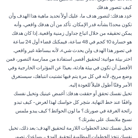
كيف تتصور هدفك
حَدِد هدفك: لتصور هدف ما، عليك أولاً تحديد ماهية هذا الهدف وأن
تكون محددًا بشأنه قدر الإمكان. تأكد من أن هدفك واقعي، وأنه
يمكن تحقيقه من خلال اتباع جداول زمنية واقعية. إذا كان هدفك
هو خسارة 10 كجم في 48 ساعة، فيمكنك قضاء أول 24 ساعة
في تصور هذا الهدف ولن يحدث شيء، لأنه ببساطة غير واقعي.
اختر بيئة مواتية: لتحقيق أقصى استفادة من ممارسة التصور، فمن
الأفضل أن تكون في بيئة هادئة، بعيدًا عن المؤثرات الخارجية وفي
وضع مريح، لأنه في كل مرة يتم فيها تشتيت انتباهك، سيستغرق
الأمر وقتًا أطول قليلاً للعودة إليه.
تخيل نفسك تحقق أو حققت هدفك: أغمض عينيك وتخيل نفسك
واقفًا عند خط النهاية. سَخِر كل حواسك لهذا لغرض- كيف تبدو
رائحة الغرفة في صورتك؟ ما لون الحوائط؟ كيف يبدو ملمس
نسيج ملابسك على بشرتك؟
تخيل نفسك تتخذ الخطوات اللازمة لتحقيق الهدف: بعد ذلك، تخيل
نفسك تتخذ الخطوات المطلوبة لتحقيق الهدف. يساعدك تصور