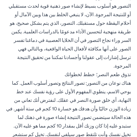
التصور هو أسلوب بسيط لإنشاء صور ذهنية قوية لحدث مستقبلي
أو للنتيجة المرجوة. الآن، لا ينبغي الخلط بين هذا وبين الآمال أو
أحلام اليقظة حول مستقبلك. التصور، الذي يتم بشكل صحيح، هو
طريقة منهجية لتحسين الأداء مدعومًا بالدراسات العلمية. يكمن
السر وراء نجاح التصور في أن الخلايا العصبية في دماغنا تفسر
الصور على أنها مكافئة لأفعال الحياة الواقعية، وبالتالي فهي
ترسل إشارات إلى عقولنا وأجسادنا تمكننا من تحقيق النتيجة
المرجوة.
تذوق طعم النصر؛ خطط لخطواتك
هناك نوعان من التصور: تصور النتائج وتصور أسلوب العمل. كما
يوحي الاسم، ينطوي المفهوم الأول على رؤية نفسك عند خط
النهاية، أي خلق صورة النصر في عقلك. لنفترض أنك تعاني من
زيادة الوزن حاليًا وأن هدفك هو خسارة 10 كجم في ستة أشهر. في
هذه الحالة سيتضمن تصور النتيجة إنشاء صورة في ذهنك لما
ستبدو عليه إذا كان وزنك أقل بمقدار 10 كجم مما هو عليه الآن.
تخيل نفسك وأنت تلتقط صور سيلفي لنفسك. تخيل كم ستشعر