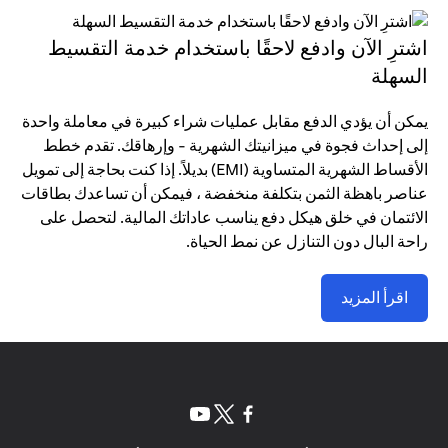
اشترِ الآن وادفع لاحقًا باستخدام خدمة التقسيط
السهلة
يمكن أن يؤدي الدفع مقابل عمليات شراء كبيرة في معاملة واحدة
إلى إحداث فجوة في ميزانيتك الشهرية - وإرهاقك. تقدم خطط
الأقساط الشهرية المتساوية (EMI) بديلاً. إذا كنت بحاجة إلى تمويل
عناصر باهظة الثمن بتكلفة منخفضة ، فيمكن أن تساعدك بطاقات
الائتمان في خلق هيكل دفع يناسب عاداتك المالية. لتحصل على
راحة البال دون التنازل عن نمط الحياة.
اقرأ المزيد
(opens in a new tab)
(opens in a new tab)
(opens in a new tab)