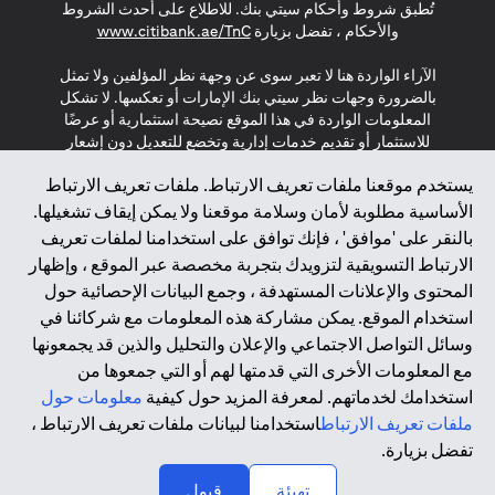
تُطبق شروط وأحكام سيتي بنك. للاطلاع على أحدث الشروط
(opens in a new tab)
والأحكام ، تفضل بزيارة
www.citibank.ae/TnC
الآراء الواردة هنا لا تعبر سوى عن وجهة نظر المؤلفين ولا تمثل
بالضرورة وجهات نظر سيتي بنك الإمارات أو تعكسها. لا تشكل
المعلومات الواردة في هذا الموقع نصيحة استثمارية أو عرضًا
للاستثمار أو تقديم خدمات إدارية وتخضع للتعديل دون إشعار
مسبق.
يستخدم موقعنا ملفات تعريف الارتباط. ملفات تعريف الارتباط
لا يتم تقديم المنتجات والخدمات المذكورة في هذا الموقع للأفراد
الأساسية مطلوبة لأمان وسلامة موقعنا ولا يمكن إيقاف تشغيلها.
المقيمين في الاتحاد الأوروبي أو المنطقة الاقتصادية الأوروبية أو
بالنقر على 'موافق' ، فإنك توافق على استخدامنا لملفات تعريف
سويسرا أو غيرنسي أو جيرسي أو موناكو أو سان مارينو أو
الارتباط التسويقية لتزويدك بتجربة مخصصة عبر الموقع ، وإظهار
الفاتيكان أو جزيرة مان أو المملكة المتحدة أو خصوصية البيانات
المحتوى والإعلانات المستهدفة ، وجمع البيانات الإحصائية حول
(لائحة حماية البيانات العامة \ قانون حماية البيانات الشخصية
استخدام الموقع. يمكن مشاركة هذه المعلومات مع شركائنا في
العامة \ قانون خصوصية نيوزيلندا). المحتوى الموجود في هذه
الصفحة ليس ولا ينبغي تفسيره على أنه عرض أو دعوة أو دعوة
وسائل التواصل الاجتماعي والإعلان والتحليل والذين قد يجمعونها
لشراء أو بيع أي من المنتجات والخدمات المذكورة هنا لمثل هؤلاء
مع المعلومات الأخرى التي قدمتها لهم أو التي جمعوها من
الأفراد.
استخدامك لخدماتهم. لمعرفة المزيد حول كيفية
معلومات حول
ملفات تعريف الارتباط
استخدامنا لبيانات ملفات تعريف الارتباط ،
*GDPR – اللائحة العامة لحماية البيانات؛ * LGPD – Lei Geral de
تفضل بزيارة.
Proteção de Dados Pessoais ; *NZPA – قانون الخصوصية
↑
النيوزيلندي
تهيئة
قبول