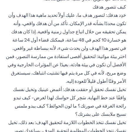
كيف تتصور هدفك
حَدِد هدفك: لتصور هدف ما، عليك أولاً تحديد ماهية هذا الهدف وأن
تكون محددًا بشأنه قدر الإمكان. تأكد من أن هدفك واقعي، وأنه
يمكن تحقيقه من خلال اتباع جداول زمنية واقعية. إذا كان هدفك
هو خسارة 10 كجم في 48 ساعة، فيمكنك قضاء أول 24 ساعة
في تصور هذا الهدف ولن يحدث شيء، لأنه ببساطة غير واقعي.
اختر بيئة مواتية: لتحقيق أقصى استفادة من ممارسة التصور، فمن
الأفضل أن تكون في بيئة هادئة، بعيدًا عن المؤثرات الخارجية وفي
وضع مريح، لأنه في كل مرة يتم فيها تشتيت انتباهك، سيستغرق
الأمر وقتًا أطول قليلاً للعودة إليه.
تخيل نفسك تحقق أو حققت هدفك: أغمض عينيك وتخيل نفسك
واقفًا عند خط النهاية. سَخِر كل حواسك لهذا لغرض- كيف تبدو
رائحة الغرفة في صورتك؟ ما لون الحوائط؟ كيف يبدو ملمس
نسيج ملابسك على بشرتك؟
تخيل نفسك تتخذ الخطوات اللازمة لتحقيق الهدف: بعد ذلك، تخيل
نفسك تتخذ الخطوات المطلوبة لتحقيق الهدف. يساعدك تصور