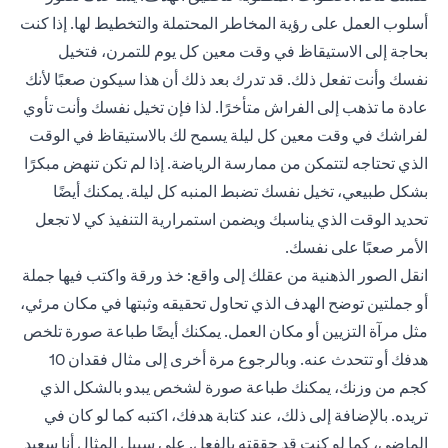
أسلوب العمل على رؤية المخاطر المحتملة والتخطيط لها. إذا كنت
بحاجة إلى الاستيقاظ في وقت معين كل يوم للتمرن، فتخيل
نفسك وأنت تفعل ذلك. قد تدرك بعد ذلك أن هذا سيكون صعبًا لأنك
عادة ما تذهب إلى الفراش متأخرًا. لذا فإن تخيل نفسك وأنت تأوي
لفراشك في وقت معين كل ليلة يسمح لك بالاستيقاظ في الوقت
الذي تحتاجه لتتمكن من ممارسة الرياضة. إذا لم تكن تنهض مبكرًا
بشكل طبيعي، تخيل نفسك تضبط المنبه كل ليلة. يمكنك أيضًا
تحديد الوقت الذي يناسبك ويضمن استمرارية التنفيذ كي لا تجعل
الأمر صعبًا على نفسك.
انقل الصور الذهنية من عقلك إلى واقع: خذ ورقة واكتب فيها جملة
أو جملتين توضح الهدف الذي تحاول تحقيقه وثبتها في مكان مرئي،
مثل مرآة التزيين أو مكان العمل. يمكنك أيضًا طباعة صورة تلخص
هدفك أو تتحدث عنه. وبالرجوع مرة أخرى إلى مثال فقدان 10
كجم من وزنك، يمكنك طباعة صورة لشخص يبدو بالشكل الذي
تريده. بالإضافة إلى ذلك، عند كتابة هدفك، اكتبه كما لو كان في
الماضي، كما لو كنت قد حققته بالفعل. على سبيل المثال أنا سعيد