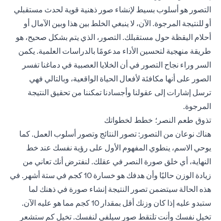
التصور هو أسلوب بسيط لإنشاء صور ذهنية قوية لحدث مستقبلي
أو للنتيجة المرجوة. الآن، لا ينبغي الخلط بين هذا وبين الآمال أو
أحلام اليقظة حول مستقبلك. التصور، الذي يتم بشكل صحيح، هو
طريقة منهجية لتحسين الأداء مدعومًا بالدراسات العلمية. يكمن
السر وراء نجاح التصور في أن الخلايا العصبية في دماغنا تفسر
الصور على أنها مكافئة لأفعال الحياة الواقعية، وبالتالي فهي
ترسل إشارات إلى عقولنا وأجسادنا تمكننا من تحقيق النتيجة
المرجوة.
تذوق طعم النصر؛ خطط لخطواتك
هناك نوعان من التصور: تصور النتائج وتصور أسلوب العمل. كما
يوحي الاسم، ينطوي المفهوم الأول على رؤية نفسك عند خط
النهاية، أي خلق صورة النصر في عقلك. لنفترض أنك تعاني من
زيادة الوزن حاليًا وأن هدفك هو خسارة 10 كجم في ستة أشهر. في
هذه الحالة سيتضمن تصور النتيجة إنشاء صورة في ذهنك لما
ستبدو عليه إذا كان وزنك أقل بمقدار 10 كجم مما هو عليه الآن.
تخيل نفسك وأنت تلتقط صور سيلفي لنفسك. تخيل كم ستشعر